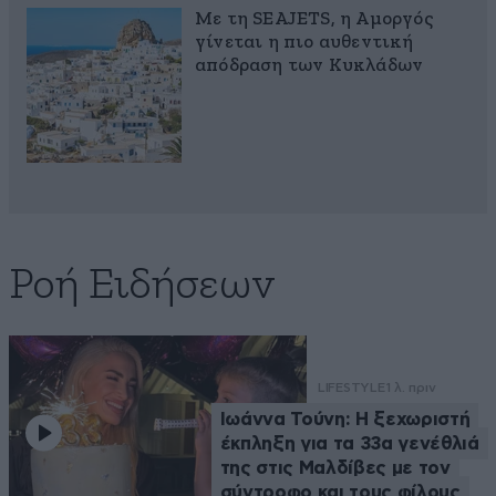
Με τη SEAJETS, η Αμοργός
γίνεται η πιο αυθεντική
απόδραση των Κυκλάδων
Ροή Ειδήσεων
LIFESTYLE
1 λ. πριν
Ιωάννα Τούνη: Η ξεχωριστή
έκπληξη για τα 33α γενέθλιά
της στις Μαλδίβες με τον
σύντροφο και τους φίλους