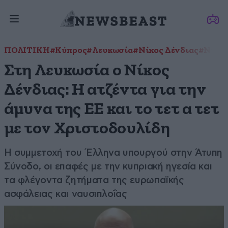
ΠΟΛΙΤΙΚΗ
#Κύπρος
#Λευκωσία
#Νίκος Δένδιας
#Νίκος
Στη Λευκωσία ο Νίκος
Δένδιας: Η ατζέντα για την
άμυνα της ΕΕ και το τετ α τετ
με τον Χριστοδουλίδη
Η συμμετοχή του Έλληνα υπουργού στην Άτυπη
Σύνοδο, οι επαφές με την κυπριακή ηγεσία και
τα φλέγοντα ζητήματα της ευρωπαϊκής
ασφάλειας και ναυσιπλοΐας