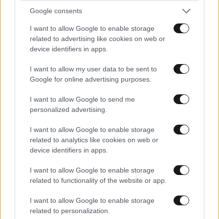
Google consents
TRENDING
I want to allow Google to enable storage
related to advertising like cookies on web or
device identifiers in apps.
I want to allow my user data to be sent to
Google for online advertising purposes.
I want to allow Google to send me
personalized advertising.
I want to allow Google to enable storage
related to analytics like cookies on web or
device identifiers in apps.
I want to allow Google to enable storage
ΕΛΛΑΔΑ
10·08·2026 00:07
related to functionality of the website or app.
Σαν σήμερα 10 Αυγούστου: Η Ελλάδα αγγίζει
I want to allow Google to enable storage
για λίγο το όνειρο «των δύο ηπείρων και των
related to personalization.
πέντε θαλασσών»