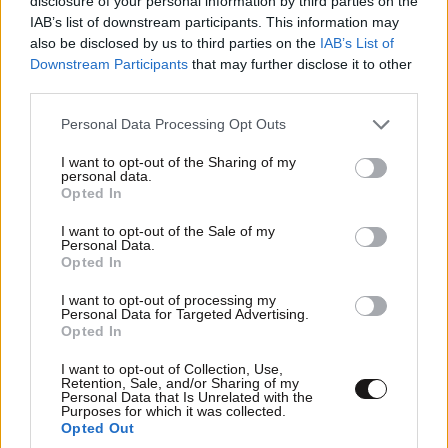
disclosure of your personal information by third parties on the
του άεργου και κρατικοδίαιτου Δένδια κλπ !!!
IAB’s list of downstream participants. This information may
also be disclosed by us to third parties on the
IAB’s List of
Downstream Participants
that may further disclose it to other
Απαντήστε
0
0
third parties.
Please note that this website/app uses one or more Google
Personal Data Processing Opt Outs
services and may gather and store information including but
not limited to your visit or usage behaviour. You may click to
I want to opt-out of the Sharing of my
personal data.
grant or deny consent to Google and its third-party tags to
Opted In
use your data for below specified purposes in below Google
consent section.
I want to opt-out of the Sale of my
Personal Data.
Opted In
I want to opt-out of processing my
Personal Data for Targeted Advertising.
Opted In
I want to opt-out of Collection, Use,
Retention, Sale, and/or Sharing of my
Personal Data that Is Unrelated with the
Purposes for which it was collected.
Opted Out