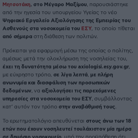
Μητσοτάκη
, στο Μέγαρο Μαξίμου
, παρουσιάστηκε
από την ηγεσία του υπουργείου Υγείας το νέο
Ψηφιακό Εργαλείο Αξιολόγησης της Εμπειρίας του
Ασθενούς στα νοσοκομεία του
ΕΣΥ
, το οποίο τίθεται
από σήμερα
στη διάθεση των πολιτών.
Πρόκειται για εφαρμογή μέσω της οποίας ο πολίτης,
αμέσως μετά την ολοκλήρωση της νοσηλείας του,
έχει τη δυνατότητα μέσω του axiologisi.esy.gov.gr
,
με εύχρηστο τρόπο,
σε λίγα λεπτά
,
με πλήρη
ανωνυμία και διασφάλιση των προσωπικών
δεδομένων
, να
αξιολογήσει τις παρεχόμενες
υπηρεσίες στα νοσοκομεία του ΕΣΥ
, συμβάλλοντας
κατ’ αυτόν τον τρόπο
στην αναβάθμισή τους
.
Το ερωτηματολόγιο απευθύνεται
στους άνω των 18
ετών που έχουν νοσηλευτεί τουλάχιστον μία ημέρα
σε δημόσιο νοσοκομείο
, υπό την προϋπόθεση ότι