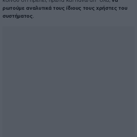
κοινού ότι πρέπει, πρώτα και πάνω απ΄ όλα,
να
ρωτούμε αναλυτικά τους ίδιους τους χρήστες του
συστήματος
.