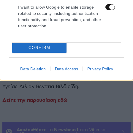
συμπολίτες μας να απαντούν, ξεκαθαρίζοντας ότι
τα
I want to allow Google to enable storage
προσωπικά τους δεδομένα είναι απολύτως ασφαλή
related to security, including authentication
και άρα δεν έχουν να φοβούνται τίποτα από το να
functionality and fraud prevention, and other
user protection.
απαντήσουν στις ερωτήσεις
».
Στη σύσκεψη συμμετείχαν επίσης ο Υπουργός
Επικρατείας Άκης Σκέρτσος, η Αναπληρώτρια
CONFIRM
Υπουργός Υγείας Ειρήνη Αγαπηδάκη, ο Υφυπουργός
Υγείας Μάριος Θεμιστοκλέους, ο Γενικός
Data Deletion
Data Access
Privacy Policy
Γραμματέας του Πρωθυπουργού Στέλιος
Κουτνατζής και η Γενική Γραμματέας Υπηρεσιών
Υγείας Λίλιαν Βενετία Βιλδιρίδη.
Δείτε την παρουσίαση εδώ
Ακολουθήστε
το
Newsbeast
στο Viber και