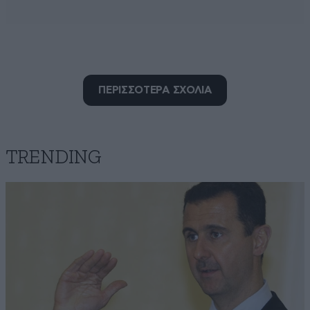
tzafar1
ΠΕΡΙΣΣΟΤΕΡΑ ΣΧΟΛΙΑ
14·07·2025 17:34
Δε μιλάμε για τραγική ειρωνία. Μιλάμε για την
απόλυτη σχιζοφρένεια των απολύτως [...].
TRENDING
Απαντήστε
1
0
No lifers
14·07·2025 17:05
Γιατί μου τους στεναχωρείς; και ιδρώνουν στα σχόλια,
και διακοπές δεν θα κάνουν και φέτος, και με 20
μονάδες θα χάσουν στις εκλογές.. Γιατί;