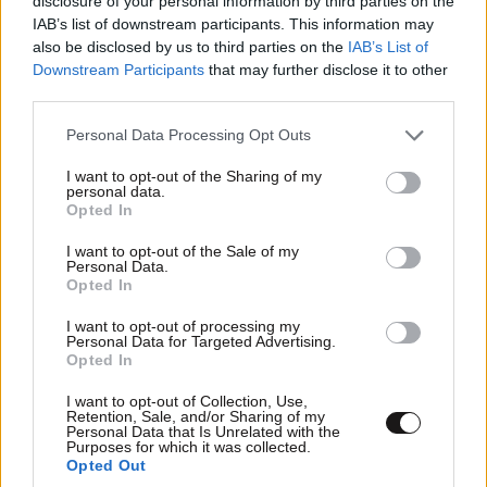
disclosure of your personal information by third parties on the
IAB’s list of downstream participants. This information may
also be disclosed by us to third parties on the
IAB’s List of
Downstream Participants
that may further disclose it to other
third parties.
Please note that this website/app uses one or more Google
Personal Data Processing Opt Outs
Από την πλευρά του,
ο Υπουργός Υγείας Άδωνις
services and may gather and store information including but
Γεωργιάδης σημείωσε
: «Κύριε πρόεδρε, θέλω να
not limited to your visit or usage behaviour. You may click to
I want to opt-out of the Sharing of my
personal data.
grant or deny consent to Google and its third-party tags to
ευχαριστήσω όλη την ομάδα του υπουργείου Υγείας,
Opted In
use your data for below specified purposes in below Google
τον κ. Θεμιστοκλέους, την κα Βιλδιρίδη και όλη την
consent section.
I want to opt-out of the Sale of my
ηγεσία για τη δουλειά που έκαναν για να φτάσουμε
Personal Data.
Opted In
σήμερα εδώ.
Και η Ειρήνη Αγαπηδάκη και εγώ
πιστεύουμε πολύ σε αυτό το εργαλείο
. Νομίζω ότι
I want to opt-out of processing my
Personal Data for Targeted Advertising.
θα φέρει
τη μεγάλη αλλαγή
καθόσον για πρώτη φορά
Opted In
θα λαμβάνουμε πληροφορία από τους ίδιους τους
ασθενείς.
I want to opt-out of Collection, Use,
Retention, Sale, and/or Sharing of my
Personal Data that Is Unrelated with the
Purposes for which it was collected.
»Πολλά χρόνια, κύριε πρόεδρε, λέγαμε ότι πρέπει να
Opted Out
κάνουμε
το σύστημα ασθενοκεντρικό
.
Αυτό είναι