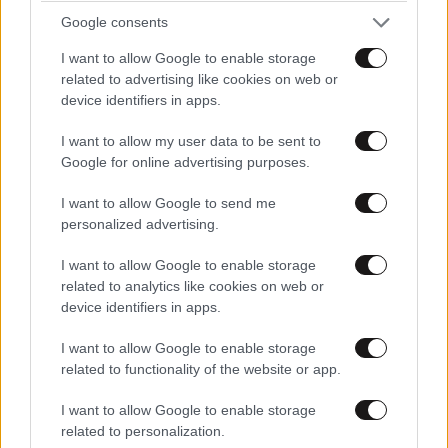
ένα μεγάλο και ουσιαστικό βήμα για να φέρουμε τον
Google consents
ασθενή στο επίκεντρο
.
I want to allow Google to enable storage
related to advertising like cookies on web or
device identifiers in apps.
I want to allow my user data to be sent to
Google for online advertising purposes.
I want to allow Google to send me
personalized advertising.
I want to allow Google to enable storage
related to analytics like cookies on web or
device identifiers in apps.
I want to allow Google to enable storage
related to functionality of the website or app.
»Και θέλω, κλείνοντας, να ευχαριστήσω ιδιαίτερα την
Ελληνική Ένωση Ασθενών που μας βοήθησε στη
I want to allow Google to enable storage
related to personalization.
σύνταξη του ερωτηματολογίου και να καλέσω τους