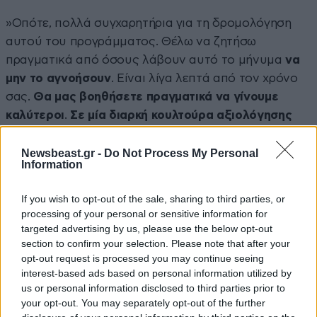
»Οπότε, πολλά συγχαρητήρια για τη δρομολόγηση
αυτού του προγράμματος. Θέλω να ζητήσω
πραγματικά από όσους λάβουν αυτό το μήνυμα
να
μην το αγνοήσουν
. Είναι λίγα λεπτά από τον χρόνο
σας.
Θα μας βοηθήσετε πραγματικά να γίνουμε
καλύτεροι
.
Σε μία διαρκή κουλτούρα αξιολόγησης
και λογοδοσίας, η γνώμη του πολίτη έχει για εμάς
τελικά την πιο μεγάλη σημασία.
Οπότε, μπράβο,
Newsbeast.gr -
Do Not Process My Personal
Information
υπουργέ, και εις ανώτερα».
If you wish to opt-out of the sale, sharing to third parties, or
processing of your personal or sensitive information for
targeted advertising by us, please use the below opt-out
section to confirm your selection. Please note that after your
opt-out request is processed you may continue seeing
interest-based ads based on personal information utilized by
us or personal information disclosed to third parties prior to
your opt-out. You may separately opt-out of the further