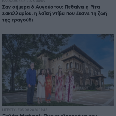
ΕΛΛΑΔΑ
06·08·2026 00:09
Σαν σήμερα 6 Αυγούστου: Πεθαίνει η Ρίτα
ΞΥΝΑ ΣΤΑΦΥΛΙΑ
09·07·2025 17:12
Σακελλαρίου, η λαϊκή ντίβα που έκανε τη ζωή
της τραγούδι
Ο σοφός λαός έχει πει : ΠΑΛΙΑ ΞΥΝΑ ΣΤΑΦΫΛΙΑ ………
δεν σας σώζει τίποτε ….
Απαντήστε
1
0
ΕΧΕΤΕ
09·07·2025 17:00
Έχετε χάσει κάθε αξιοπρέπεια , πιστότητα ο κόσμος
το έχει καταλάβει και σας έχει γυρίσει την πλάτη ……
Απαντήστε
1
0
LIFESTYLE
05·08·2026 17:48