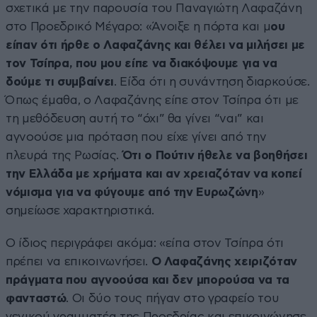
σχετικά με την παρουσία του Παναγιώτη Λαφαζάνη
στο Προεδρικό Μέγαρο: «Άνοιξε η πόρτα και μ
ου
είπαν ότι ήρθε ο Λαφαζάνης και θέλει να μιλήσει με
τον Τσίπρα, που μου είπε να διακόψουμε για να
δούμε τι συμβαίνει
. Είδα ότι η συνάντηση διαρκούσε.
Όπως έμαθα, ο Λαφαζάνης είπε στον Τσίπρα ότι με
τη μεθόδευση αυτή το “όχι” θα γίνει “ναι” και
αγνοούσε μια πρόταση που είχε γίνει από την
πλευρά της Ρωσίας.
Ότι ο Πούτιν ήθελε να βοηθήσει
την Ελλάδα με χρήματα και αν χρειαζόταν να κοπεί
νόμισμα για να φύγουμε από την Ευρωζώνη
»
σημείωσε χαρακτηριστικά.
Ο ίδιος περιγράφει ακόμα: «είπα στον Τσίπρα ότι
πρέπει να επικοινωνήσει.
Ο Λαφαζάνης χειριζόταν
πράγματα που αγνοούσα και δεν μπορούσα να τα
φανταστώ
. Οι δύο τους πήγαν στο γραφείο του
γενικού γραμματέα της Προεδρίας και επικοινώνησε