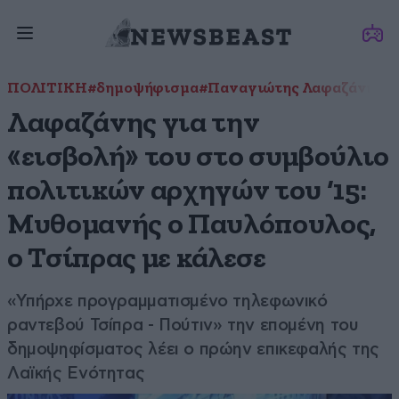
ΠΟΛΙΤΙΚΗ
#δημοψήφισμα
#Παναγιώτης Λαφαζάνης
#
Λαφαζάνης για την
«εισβολή» του στο συμβούλιο
πολιτικών αρχηγών του ‘15:
Μυθομανής ο Παυλόπουλος,
ο Τσίπρας με κάλεσε
«Υπήρχε προγραμματισμένο τηλεφωνικό
ραντεβού Τσίπρα - Πούτιν» την επομένη του
δημοψηφίσματος λέει ο πρώην επικεφαλής της
Λαϊκής Ενότητας