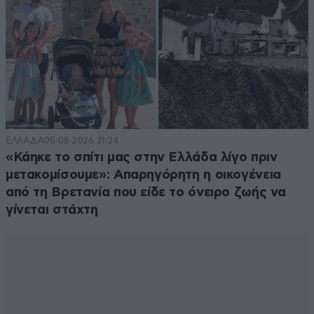
δραχμαζάνη
09·07·2025 18:01
πάρε την βαλαβάνη σου και τράβα κατά τον πούτιν.
Σου έχει έτοιμο δάνειο
ΕΛΛΑΔΑ
05·08·2026 21:24
Απαντήστε
0
0
«Κάηκε το σπίτι μας στην Ελλάδα λίγο πριν
μετακομίσουμε»: Απαρηγόρητη η οικογένεια
από τη Βρετανία που είδε το όνειρο ζωής να
γίνεται στάχτη
GNK
09·07·2025 17:14
Σε άλλη χώρα ο Λαφαζάνης και οι όμοιοί του θα ήταν
στη φυλακή ενώ εδώ απολαμβάνουν τη ζωή μιάς
υποτιθέμενης δημοκρατίας.