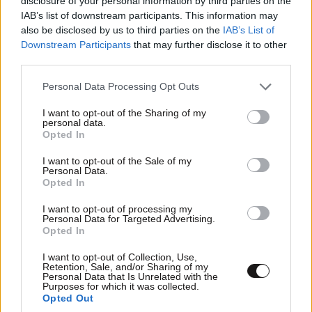
disclosure of your personal information by third parties on the
IAB’s list of downstream participants. This information may
also be disclosed by us to third parties on the
IAB’s List of
Downstream Participants
that may further disclose it to other
third parties.
Φωτιά στη Δυτική Αττική: Όλα τα μέτρα για
Please note that this website/app uses one or more Google
Personal Data Processing Opt Outs
τους πυρόπληκτους – Ποιοι δικαιούνται την
services and may gather and store information including but
προσωρινή οικονομική ανάσα
not limited to your visit or usage behaviour. You may click to
I want to opt-out of the Sharing of my
personal data.
grant or deny consent to Google and its third-party tags to
Opted In
use your data for below specified purposes in below Google
consent section.
I want to opt-out of the Sale of my
Personal Data.
Opted In
I want to opt-out of processing my
Personal Data for Targeted Advertising.
Opted In
I want to opt-out of Collection, Use,
Retention, Sale, and/or Sharing of my
Personal Data that Is Unrelated with the
Purposes for which it was collected.
Opted Out