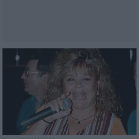
Απαντήστε
0
0
@jiko
09·07·2025 18:32
Ο Λαφαζάνης και η τότε παρέα του, ο
ΣΥΡΙΖΑ, με την περίφανη διαπραγμάτευση
που έκαναν με απώτερο σκοπό την έξοδο
από την Ευρωζώνη και την ΕΕ, μας
φόρτωσαν εν ΜΙΑ νυκτί €100δις αχρείαστο
χρέος. Άρα, οι άλλοι δημιούργησαν (κακώς)
ένα χρέος 200δις σε 40 χρόνια, ενω ο
Λαφαζάνης και η παρέα του σε μια νύκτα
έβαλαν άλλα 100δις. Αυτοί όμως δεν
χρεοκόπησαν τη χώρα, την βοήθησαν, ε?!
Απαντήστε
1
0