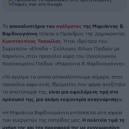
Πρόσθεσε το Newsbeast στις προτεινόμενες
πηγές σου στη Google
Τα
αποκαλυπτήρια του
αγάλματος
της Μαριάννας Β.
Βαρδινογιάννη
τέλεσε ο Πρόεδρος της Δημοκρατίας
Κωνσταντίνος Τασούλας
. Ήταν ιδρύτρια του
Σωματείου «Ελπίδα – Σύλλογος Φίλων Παιδιών με
Καρκίνο», στον προαύλιο χώρο του Ογκολογικού
Νοσοκομείου Παίδων «Μαριάννα Β. Βαρδινογιάννη».
«Το άγαλμα το οποίο αποκαλύπτουμε σήμερα, στον
προαύλιο χώρο ενός Ιδρύματος που φέρει ανεξίτηλο
το αποτύπωμά της,
είναι μια οφειλόμενη τιμή στο
πρόσωπό της, μια ακόμη χειρονομία αναγνώρισης».
«Η Μαριάννα Βαρδινογιάννη εντάσσεται στη χορεία
των ευεργετών της πατρίδας μας.
Η πολιτεία τιμά τη
μνήμη της και την προσφορά της με ευγνωμοσύνη