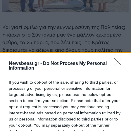
Και γιατί ομιλώ για την ευγνωμοσύνη της Πολιτείας;
Υπάρχει στο Σύνταγμά μας ένα μάλλον ξεχασμένο
άρθρο, το 25 παρ. 4, που λέει πως “το Κράτος
δικαιούται να αξιώνει από όλους τους πολίτες την
εκπλήρωση του χρέους της κοινωνικής και εθνικής
Newsbeast.gr -
Do Not Process My Personal
αλληλεγγύης”. Αλλά δεν δικαιούται το Κράτος μόνο
Information
να αξιώνει. Όταν οι πολίτες εκπληρώνουν και
μάλιστα με τόση ζέση και αποτελεσματικότητα αυτό
If you wish to opt-out of the sale, sharing to third parties, or
το χρέος, τότε και αυτοί δικαιούνται την αναγνώριση
processing of your personal or sensitive information for
targeted advertising by us, please use the below opt-out
και την ευγνωμοσύνη της Πολιτείας αλλά και της
section to confirm your selection. Please note that after your
κοινωνίας. Όπως ακριβώς κάνουμε σήμερα για την
opt-out request is processed you may continue seeing
αείμνηστη Μαριάννα Β. Βαρδινογιάννη».
interest-based ads based on personal information utilized by
us or personal information disclosed to third parties prior to
Πηγή: ΑΠΕ
your opt-out. You may separately opt-out of the further