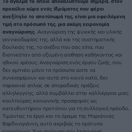
Το άγαλμα το οποίο αποκαλύπτουμε σήμερα, στον
προαύλιο χώρο ενός Ιδρύματος που φέρει
ανεξίτηλο το αποτύπωμά της, είναι μια οφειλόμενη
τιμή στο πρόσωπό της, μια ακόμη χειρονομία
αναγνώρισης.
Αναγνώριση της ψυχικής και υλικής
γενναιοδωρίας της, αλλά και της συστηματικής
δουλειάς της, το σχέδιο που σας είπα, που
διαπνεόταν από οξυμένη αίσθηση καθήκοντος και
ηθικού χρέους. Αναγνώριση ενός έργου ζωής, που
δεν εμπνέει μόνο τα πρόσωπα ώστε να
συνεισφέρουν και αυτά στο κοινό καλό, δεν
παρακινεί απλώς σε σποραδικές πράξεις
αλληλεγγύης, αλλά συμβάλλει στην καλλιέργεια μιας
κουλτούρας κοινωνικής προσφοράς ως
κατευθυντήριου προτύπου για τη συλλογική πρόοδο.
Τιμώντας το έργο και το όραμα της Μαριάννας
Βαρδινογιάννη, αυτό ακριβώς το πρότυπο
ενισχύουμε. Ένα πρότυπο που λειτουργεί