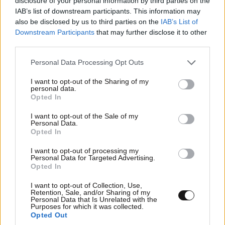
disclosure of your personal information by third parties on the
IAB’s list of downstream participants. This information may
also be disclosed by us to third parties on the
IAB’s List of
Downstream Participants
that may further disclose it to other
Ακολουθήστε
το
Newsbeast
στο Viber και
third parties.
μάθετε
πρώτοι
τα
σημαντικότερα νέα
Please note that this website/app uses one or more Google
Personal Data Processing Opt Outs
services and may gather and store information including but
not limited to your visit or usage behaviour. You may click to
I want to opt-out of the Sharing of my
personal data.
grant or deny consent to Google and its third-party tags to
Opted In
use your data for below specified purposes in below Google
ΠΕΡΙΣΣΟΤΕΡΑ ΑΠΟ ΤΗΝ
consent section.
I want to opt-out of the Sale of my
ΠΟΛΙΤΙΚΗ
Personal Data.
Opted In
I want to opt-out of processing my
Personal Data for Targeted Advertising.
Opted In
I want to opt-out of Collection, Use,
Retention, Sale, and/or Sharing of my
Personal Data that Is Unrelated with the
Purposes for which it was collected.
Opted Out