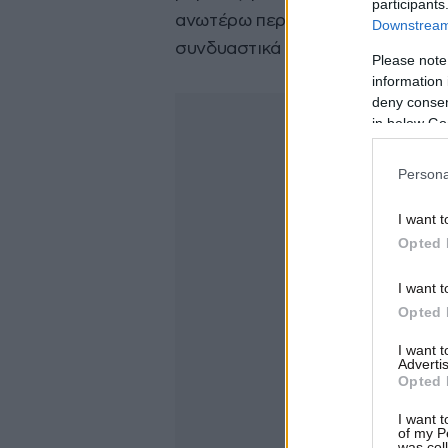
participants
ανωτέρω περιεχόμενο), που θα α
Downstream 
συνδυαστικά είτε μεμονωμένα, ε
Please note
information 
deny consent
in below Go
Persona
I want t
Opted 
I want t
Opted 
I want 
Advertis
Opted 
I want t
of my P
was col