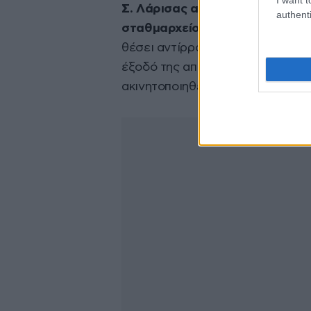
Σ. Λάρισας αντί ενός (1) μόνο,
authenti
σταθμαρχείο του σταθμού
θα ε
θέσει αντίρροπα επί της γραμμής
έξοδό της από το Σ.Σ. Λάρισας κ
ακινητοποιηθεί και να εισέλθει 