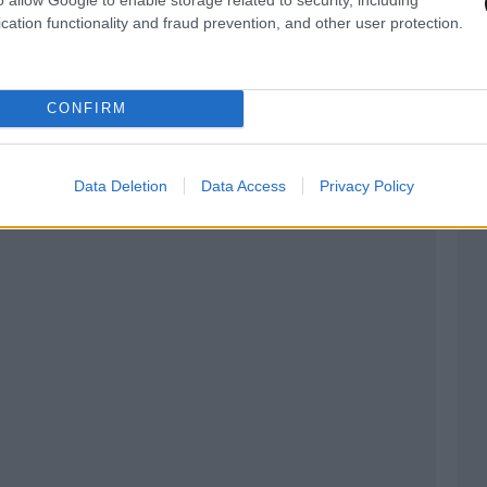
 ο οποίος (2ος σταθμάρχης), όντας παρών στο
cation functionality and fraud prevention, and other user protection.
ντόπιζε έγκαιρα την ενέργεια του σταθμάρχη να
 καθόδου την επιβατική αμαξοστοιχία κατά την
αι θα επενέβαινε προκειμένου αυτή να άμεσα
CONFIRM
κανονικά στη γραμμή ανόδου
Data Deletion
Data Access
Privacy Policy