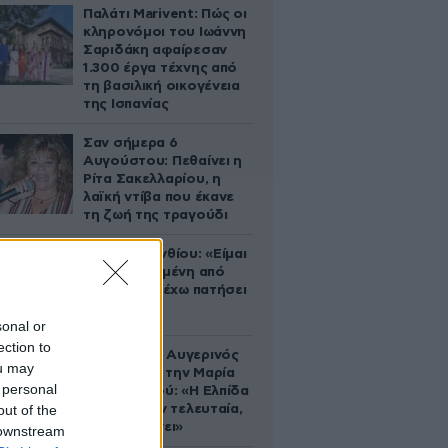
Παλάτι Marivent: Πώς οι
κληρονόμοι του Ιωάννη
Σαριδάκη αφαίρεσαν
1.300 έργα τέχνης από
τη βασιλική οικογένεια
της Ισπανίας
Σαν σήμερα 6
Αυγούστου: Πεθαίνει η
Ρίτα Σακελλαρίου, η
λαϊκή ντίβα που έκανε
τη ζωή της τραγούδι
Μαρία Κορινθίου: «Είμαι
πιο ευτυχισμένη από
ποτέ – Ναι, έχω πατήσει
φρένο»
sonal or
ection to
Ο Θανάσης Αυγερινός
ou may
επιμένει για την Μαρία
 personal
Καρυστιανού: «Η Ελπίδα
out of the
πεθαίνει μεν τελευταία,
αλλά πεθαίνει»
 downstream