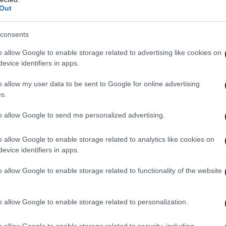
Out
consents
o allow Google to enable storage related to advertising like cookies on
evice identifiers in apps.
o allow my user data to be sent to Google for online advertising
s.
to allow Google to send me personalized advertising.
o allow Google to enable storage related to analytics like cookies on
λεδιοίκησης του ΚΕΚ Λάρισας
και της
evice identifiers in apps.
ματοδότησης της γραμμής
o allow Google to enable storage related to functionality of the website
o allow Google to enable storage related to personalization.
υ (2ου) σταθμάρχη στη βραδινή βάρδια του Σ.
o allow Google to enable storage related to security, including