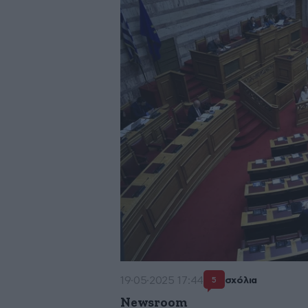
19·05·2025 17:44
σχόλια
5
Newsroom