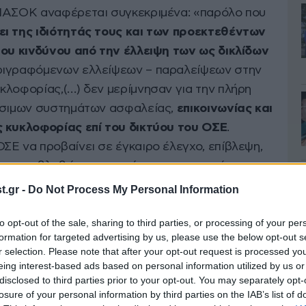
 ΠΑΣΟΚ αναφέρεται συγκεκριμένα: «παρόλο που
ει της ιδιότητάς τους και των προεκτεθέντων
του κινδύνου από την έλλειψη των ως δικλίδων
εριγραφόμενων ελλείψεων – παραλείψεων στην
κλοφορίας,(…) δεν μερίμνησαν για την πλήρη
ρίσιμων συστημάτων ασφαλείας,
επικοινωνίας και
ς κυκλοφορίας επί του δικτύου του ΟΣΕ
.
ΣΕ να προβαίνει σε έγκαιρο έλεγχο, επίβλεψη,
σταση βλαβών, προκειμένου να επιτυγχάνεται
ία επί του σιδηροδρομικού δικτύου».
.gr -
Do Not Process My Personal Information
to opt-out of the sale, sharing to third parties, or processing of your per
3) και τόπο (επίδικο τμήμα Λάρισας – Ν. Πόρων),
formation for targeted advertising by us, please use the below opt-out s
να από τα ουσιώδη συστήματα ασφάλειας της
r selection. Please note that after your opt-out request is processed y
ύτε είχαν ληφθεί προληπτικά μέτρα
eing interest-based ads based on personal information utilized by us or
disclosed to third parties prior to your opt-out. You may separately opt-
 κυκλοφορίας
(2ος σταθμάρχης νυκτερινής
losure of your personal information by third parties on the IAB’s list of
στοιχιών, θέσπιση νέου εθνικού κανόνα με το