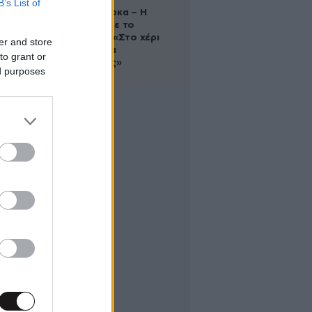
B’s List of
Δανάη Μπάρκα – Η
ανάρτηση με το
σάντουιτς: «Στο χέρι
er and store
σου είναι να
to grant or
αδυνατίσεις»
ed purposes