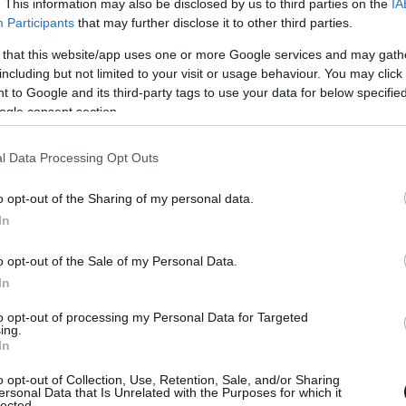
. This information may also be disclosed by us to third parties on the
IA
πέτρεπαν τη σύγκρουση των αμαξοστοιχιών είτε
Participants
that may further disclose it to other third parties.
ίτε
 that this website/app uses one or more Google services and may gath
including but not limited to your visit or usage behaviour. You may click 
 to Google and its third-party tags to use your data for below specifi
ogle consent section.
l Data Processing Opt Outs
o opt-out of the Sharing of my personal data.
In
o opt-out of the Sale of my Personal Data.
In
to opt-out of processing my Personal Data for Targeted
ing.
In
o opt-out of Collection, Use, Retention, Sale, and/or Sharing
ersonal Data that Is Unrelated with the Purposes for which it
lected.