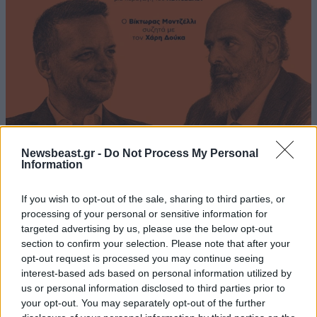
Χάρης Δούκας: Έργα που πάλεψα να γίνουν,
Newsbeast.gr -
Do Not Process My Personal
πηγαίνουν άλλοι στα εγκαίνια και λένε «το
Information
καταφέραμε» – Η καλύτερή μου να κατέβει για
δήμαρχος ο Μπακογιάννης
If you wish to opt-out of the sale, sharing to third parties, or
processing of your personal or sensitive information for
targeted advertising by us, please use the below opt-out
section to confirm your selection. Please note that after your
opt-out request is processed you may continue seeing
interest-based ads based on personal information utilized by
Ακολουθήστε το
NEWSBEAST
στο
Google News
us or personal information disclosed to third parties prior to
και μάθετε πρώτοι όλες τις ειδήσεις
your opt-out. You may separately opt-out of the further