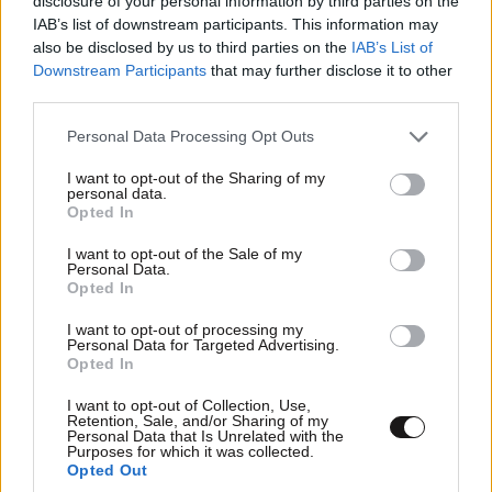
disclosure of your personal information by third parties on the
IAB’s list of downstream participants. This information may
also be disclosed by us to third parties on the
IAB’s List of
Downstream Participants
that may further disclose it to other
third parties.
Please note that this website/app uses one or more Google
Personal Data Processing Opt Outs
services and may gather and store information including but
not limited to your visit or usage behaviour. You may click to
I want to opt-out of the Sharing of my
personal data.
grant or deny consent to Google and its third-party tags to
Opted In
use your data for below specified purposes in below Google
consent section.
I want to opt-out of the Sale of my
Personal Data.
Opted In
I want to opt-out of processing my
Personal Data for Targeted Advertising.
Opted In
ΣΧΌΛΙΑ ΑΝΑΓΝΩΣΤΏΝ
3
I want to opt-out of Collection, Use,
Retention, Sale, and/or Sharing of my
Personal Data that Is Unrelated with the
Purposes for which it was collected.
Opted Out