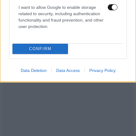
I want to allow Google to enable storage
Βρωμοστομος
10·05·2025 11:04
related to security, including authentication
functionality and fraud prevention, and other
Τελικά θα φέρετε προιόντα τίγκα στον ΚΑΡΚΙΝΟ από
user protection.
την τουρκία για τους Ελληνες, όλα στον βωμό του
κέρδους ρε προδότες.
CONFIRM
Απαντήστε
0
0
Data Deletion
Data Access
Privacy Policy