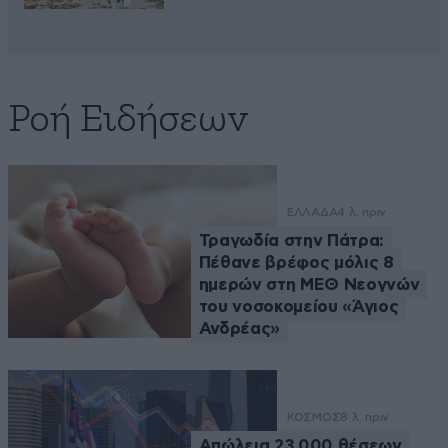
Ροή Ειδήσεων
ΕΛΛΑΔΑ
4 λ. πριν
Τραγωδία στην Πάτρα:
Πέθανε βρέφος μόλις 8
ημερών στη ΜΕΘ Νεογνών
του νοσοκομείου «Άγιος
Ανδρέας»
ΚΟΣΜΟΣ
8 λ. πριν
Απώλεια 23.000 θέσεων