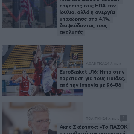
εργασίας στις ΗΠΑ τον
Ιούλιο, αλλά η ανεργία
υποχώρησε στο 4,1%,
διαψεύδοντας τους
αναλυτές
ΑΘΛΗΤΙΚΑ
24 λ. πριν
EuroBasket U16: Ήττα στην
παράταση για τους Παίδες,
από την Ισπανία με 96-86
1
ΠΟΛΙΤΙΚΗ
24 λ. πριν
Άκης Σκέρτσος: «Το ΠΑΣΟΚ
υποκαθιστά την οικονομική