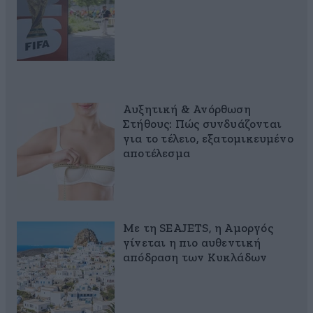
Αυξητική & Ανόρθωση
Στήθους: Πώς συνδυάζονται
για το τέλειο, εξατομικευμένο
αποτέλεσμα
Με τη SEAJETS, η Αμοργός
γίνεται η πιο αυθεντική
απόδραση των Κυκλάδων