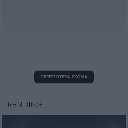
@@@
ΠΕΡΙΣΣΟΤΕΡΑ ΣΧΟΛΙΑ
19·02·2025 18:36
Σου απάντησα εσένα αλλά δεν το έβγαλαν το σχόλιο.
Από το δικό σου σχόλιο όμως φαίνεται και τι είστε
και πως σκέφτεστε. Το ποιος θα τα βρει από τον Θεό
TRENDING
άσε τον Θεό να το κρίνει. Τα βαριά άρρωστος πες τα
για τον εαυτό σου. Χυδαία τρολς.