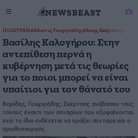
ΠΟΛΙΤΙΚΗ
#Άδωνις Γεωργιάδης
#Άκης Σκέρτσος
#Βασί
Βασίλης Καλογήρου: Στην
αντεπίθεση περνά η
κυβέρνηση μετά τις θεωρίες
για το ποιοι μπορεί να είναι
υπαίτιοι για τον θάνατό του
Βορίδης, Γεωργιάδης, Σκέρτσος ανέβασαν τους
τόνους έναντι των σεναρίων που εξυφαίνονται,
ενώ το ίδιο ενδέχεται να πράξει σύντομα και ο
πρωθυπουργός