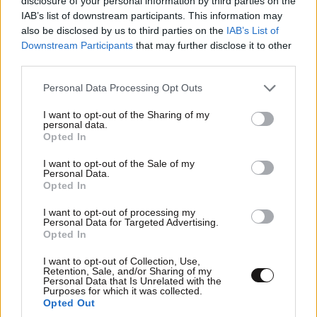
«εγκληματικής συμμορίας» τον ίδιο τον
disclosure of your personal information by third parties on the
IAB’s list of downstream participants. This information may
Πρωθυπουργό της χώρας. Αρκετά! Σωπάστε και
also be disclosed by us to third parties on the
IAB’s List of
σεβαστείτε επιτέλους τον ανείπωτο πόνο αυτών που
Downstream Participants
that may further disclose it to other
πραγματικά πονούν. Μην τους χρησιμοποιείτε άλλο
third parties.
σαν πολεμοφόδια. Κι αφήστε τη δικαιοσύνη να κάνει
Please note that this website/app uses one or more Google
Personal Data Processing Opt Outs
τη δουλειά της και να οδηγήσει την υπόθεση αυτή,
services and may gather and store information including but
που μας πονάει όλους βαθιά, στη δικαστική αίθουσα
not limited to your visit or usage behaviour. You may click to
I want to opt-out of the Sharing of my
personal data.
και τον φυσικό δικαστή, που είναι ο μόνος που έχει
grant or deny consent to Google and its third-party tags to
Opted In
use your data for below specified purposes in below Google
γνώση όλων των δεδομένων και αποκλειστική
consent section.
I want to opt-out of the Sale of my
αρμοδιότητα να κρίνει και να αποδώσει ευθύνες. Δεν
Personal Data.
θα λυγίσουμε ούτε και θα επιτρέψουμε στις
Opted In
δυνάμεις της αδράνειας και της στασιμότητας, του
I want to opt-out of processing my
«όχι σε όλα και ναι στο τίποτα», να κρατήσουν ξανά
Personal Data for Targeted Advertising.
Opted In
τη χώρα πίσω».
I want to opt-out of Collection, Use,
Retention, Sale, and/or Sharing of my
Επικοινωνιακή στρατηγική και
Personal Data that Is Unrelated with the
Purposes for which it was collected.
επόμενες κινήσεις
Opted Out