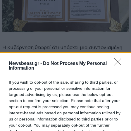
Η κυβέρνηση θεωρεί ότι υπάρχει μια συντονισμένη
προσπάθεια πολιτικής εκμετάλλευσης της υπόθεσης,
ενώ εκφράζεται έντονη ανησυχία για το γεγονός ότι
Newsbeast.gr -
Do Not Process My Personal
Information
ακραίες θεωρίες, που παλαιότερα θεωρούνταν
περιθωριακές, αποκτούν δυναμική και βρίσκουν
If you wish to opt-out of the sale, sharing to third parties, or
έδαφος στη δημόσια συζήτηση.
Ο υπουργός
processing of your personal or sensitive information for
Επικρατείας
, Άκης Σκέρτσος, επεσήμανε μέσω
targeted advertising by us, please use the below opt-out
section to confirm your selection. Please note that after your
ανάρτησής του: «Ξεκίνησαν από «κυβέρνηση
opt-out request is processed you may continue seeing
παιδοβιαστών», πέρασαν στην «κυβέρνηση
interest-based ads based on personal information utilized by
λαθρεμπόρων’» και τώρα πλέον μιλούν ευθέως για
us or personal information disclosed to third parties prior to
«κυβέρνηση δολοφόνων». Με επικεφαλής αυτής της
your opt-out. You may separately opt-out of the further