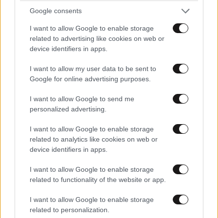
Η κυβερνητική στρατηγική πλέον εστιάζει στην
Google consents
αποδόμηση αυτών των ισχυρισμών, με τον
I want to allow Google to enable storage
κυβερνητικό εκπρόσωπο Παύλο Μαρινάκη να ξεκινά
related to advertising like cookies on web or
πλέον να δίνει απαντήσεις σε υψηλούς τόνους, ενώ
device identifiers in apps.
δεν αποκλείεται ο ίδιος ο πρωθυπουργός να
I want to allow my user data to be sent to
τοποθετηθεί επί του θέματος στο Thessaloniki
Google for online advertising purposes.
Summit, προκειμένου να βάλει ένα τέλος στα
σενάρια που ταράζουν το πολιτικό σκηνικό. Είναι
I want to allow Google to send me
personalized advertising.
σαφές ότι η πολιτική αντιπαράθεση γύρω από το
θέμα δεν θα κοπάσει εύκολα και ιδίως όσο
I want to allow Google to enable storage
πλησιάζουμε στα συλλαλητήρια της 28ης
related to analytics like cookies on web or
Φεβρουαρίου, ανήμερα της επετείου της τραγωδίας
device identifiers in apps.
των Τεμπών. Η κυβέρνηση προετοιμάζεται για μια
I want to allow Google to enable storage
παρατεταμένη σύγκρουση, καθώς το αφήγημα της
related to functionality of the website or app.
αντιπολίτευσης φαίνεται να βρίσκει απήχηση σε ένα
μέρος της κοινής γνώμης, τροφοδοτώντας τη
I want to allow Google to enable storage
related to personalization.
δυσπιστία προς τους θεσμούς.