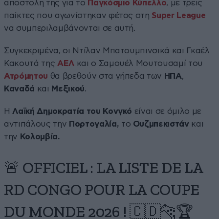
αποστολή της για το
Παγκόσμιο Κύπελλο
, με τρεις
παίκτες που αγωνίστηκαν φέτος στη
Super League
να συμπεριλαμβάνονται σε αυτή.
Συγκεκριμένα, οι Ντίλαν Μπατουμπινσικά και Γκαέλ
Κακουτά της
ΑΕΛ
και ο Σαμουέλ Μουτουσαμί του
Ατρόμητου
θα βρεθούν στα γήπεδα των
ΗΠΑ
,
Καναδά
και
Μεξικού
.
Η
Λαϊκή Δημοκρατία του Κονγκό
είναι σε όμιλο με
αντιπάλους την
Πορτογαλία,
το
Ουζμπεκιστάν
και
την
Κολομβία.
🚨 OFFICIEL : LA LISTE DE LA
RD CONGO POUR LA COUPE
DU MONDE 2026 ! 🇨🇩🐆🏆