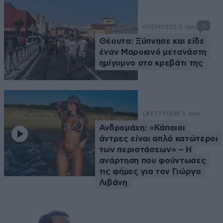
1
ΚΟΣΜΟΣ
32 λ. πριν
Θέουτα: Ξύπνησε και είδε
έναν Μαροκινό μετανάστη
ημίγυμνο στο κρεβάτι της
LIFESTYLE
38 λ. πριν
Ανδρομάχη: «Κάποιοι
άντρες είναι απλά κατώτεροι
των περιστάσεων» – Η
ανάρτηση που φούντωσες
τις φήμες για τον Γιώργο
Λιβάνη