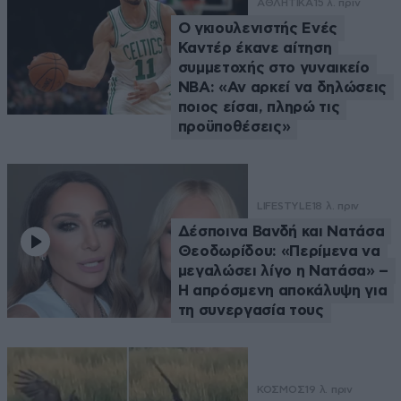
ΑΘΛΗΤΙΚΑ
15 λ. πριν
Ο γκιουλενιστής Ενές
Καντέρ έκανε αίτηση
συμμετοχής στο γυναικείο
ΝΒΑ: «Αν αρκεί να δηλώσεις
ποιος είσαι, πληρώ τις
προϋποθέσεις»
LIFESTYLE
18 λ. πριν
Δέσποινα Βανδή και Νατάσα
Θεοδωρίδου: «Περίμενα να
μεγαλώσει λίγο η Νατάσα» –
Η απρόσμενη αποκάλυψη για
τη συνεργασία τους
ΚΟΣΜΟΣ
19 λ. πριν