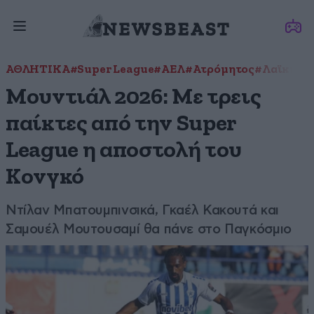
ΑΘΛΗΤΙΚΑ
#Super League
#ΑΕΛ
#Ατρόμητος
#Λαϊκή Δη
Μουντιάλ 2026: Με τρεις
παίκτες από την Super
League η αποστολή του
Κονγκό
Ντίλαν Μπατουμπινσικά, Γκαέλ Κακουτά και
Σαμουέλ Μουτουσαμί θα πάνε στο Παγκόσμιο