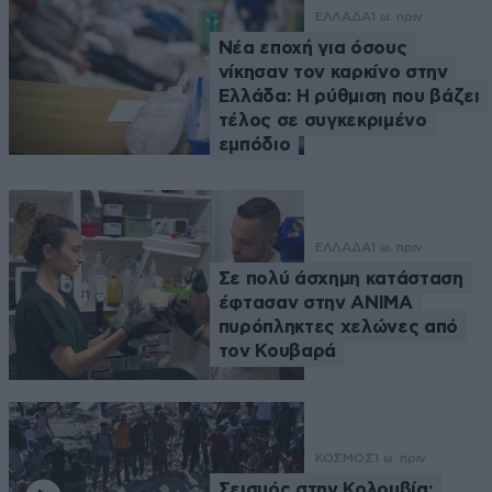
ΕΛΛΑΔΑ
1 ω. πριν
Νέα εποχή για όσους
νίκησαν τον καρκίνο στην
Ελλάδα: Η ρύθμιση που βάζει
τέλος σε συγκεκριμένο
εμπόδιο
ΕΛΛΑΔΑ
1 ω. πριν
Σε πολύ άσχημη κατάσταση
έφτασαν στην ΑΝΙΜΑ
πυρόπληκτες χελώνες από
τον Κουβαρά
ΚΟΣΜΟΣ
1 ω. πριν
Σεισμός στην Κολομβία: