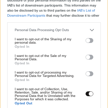
disclosure of your personal information by third parties on the
IAB’s list of downstream participants. This information may
also be disclosed by us to third parties on the
IAB’s List of
Downstream Participants
that may further disclose it to other
third parties.
Please note that this website/app uses one or more Google
Personal Data Processing Opt Outs
services and may gather and store information including but
not limited to your visit or usage behaviour. You may click to
I want to opt-out of the Sharing of my
personal data.
grant or deny consent to Google and its third-party tags to
Opted In
use your data for below specified purposes in below Google
consent section.
I want to opt-out of the Sale of my
Personal Data.
Opted In
I want to opt-out of processing my
Personal Data for Targeted Advertising.
Opted In
I want to opt-out of Collection, Use,
Retention, Sale, and/or Sharing of my
Personal Data that Is Unrelated with the
Purposes for which it was collected.
Opted Out