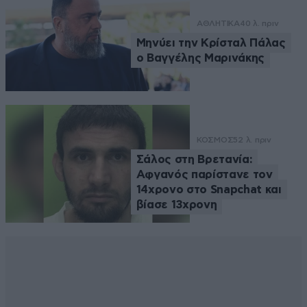
ΑΘΛΗΤΙΚΑ
40 λ. πριν
Μηνύει την Κρίσταλ Πάλας
ο Βαγγέλης Μαρινάκης
ΚΟΣΜΟΣ
52 λ. πριν
Σάλος στη Βρετανία:
Αφγανός παρίστανε τον
14χρονο στο Snapchat και
βίασε 13χρονη