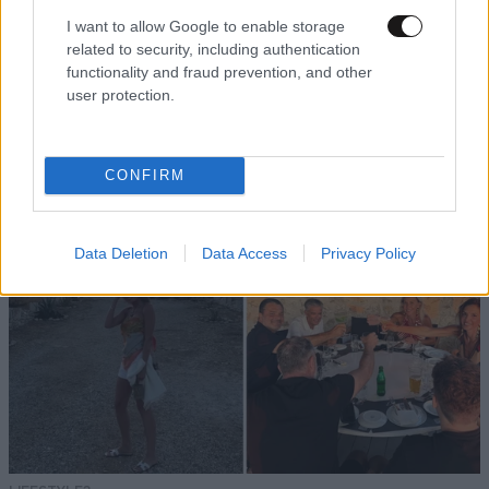
I want to allow Google to enable storage
ΕΛΛΑΔΑ
10·08·2026 12:28
related to security, including authentication
Ιδιοκτήτης beach bar στην Πάρο για τον γονέα
functionality and fraud prevention, and other
του παιδιού που πνίγηκε: Είχε ξαναέρθει πριν
user protection.
έναν μήνα και με τον τρόπο μας προσπαθήσαμε
να τον διώξουμε
CONFIRM
Data Deletion
Data Access
Privacy Policy