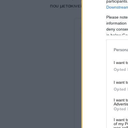
participants
που μετακινείστε.
Downstream 
Please note
information 
deny consent
in below Go
Persona
I want t
Opted 
I want t
Opted 
I want 
Advertis
View
Opted 
I want t
of my P
was col