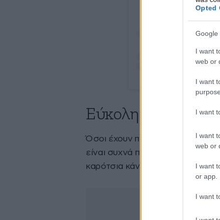
Opted 
Google 
I want t
web or d
I want t
purpose
Εύκολη μεταφορά 
I want 
I want t
Όσοι έχουν παιδιά γνωρίζουν πως
web or d
είναι συχνά πιο κουραστική και α
I want t
καρότσια κάνουν αυτή τη διαδικα
or app.
I want t
I want t