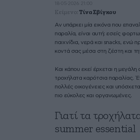
18·05·2026 21:00
Κείμενο:
Τίνα Σβίγκου
Αν υπάρχει μία εικόνα που επαν
παραλία, είναι αυτή: εσείς φορτ
παιχνίδια, νερά και snacks, ενώ
κοντά σας μέσα στη ζέστη και τη
Και κάπου εκεί έρχεται η μεγάλη
τροχήλατα καρότσια παραλίας. Έν
πολλές οικογένειες και υπόσχετα
πιο εύκολες και οργανωμένες.
Γιατί τα τροχήλατ
summer essential