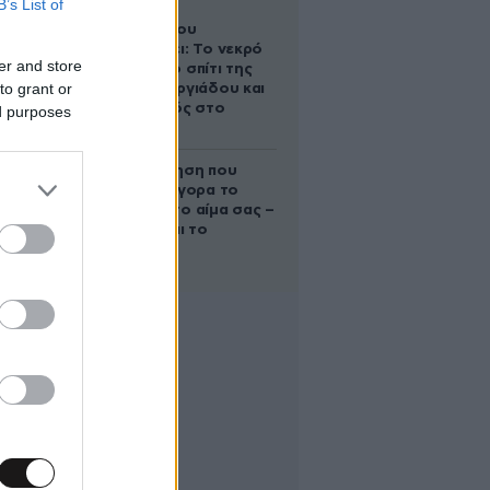
B’s List of
Ο Στράτος
Τζώρτζογλου
αποκαλύπτει: Το νεκρό
er and store
έμβρυο στο σπίτι της
to grant or
Μαρίας Γεωργιάδου και
ο εγκλεισμός στο
ed purposes
ψυχιατρείο
Η απλή άσκηση που
μειώνει γρήγορα το
σάκχαρο στο αίμα σας –
Και δεν είναι το
περπάτημα