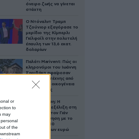
όνειρο ζωής να γίνεται
στάχτη
Ο Ντόναλντ Τραμπ
Τζούνιορ εξαγόρασε το
μερίδιο της Κίμπερλι
Γκίλφοϊλ στην πολυτελή
έπαυλη των 13,6 εκατ.
δολαρίων
Παλάτι Marivent: Πώς οι
κληρονόμοι του Ιωάννη
Σαριδάκη αφαίρεσαν
1.300 έργα τέχνης από
τη βασιλική οικογένεια
της Ισπανίας
sonal or
Αθηνά Ωνάση: Η
ection to
απρόσμενη εξέλιξη στη
διαμάχη με τον Γιάν
ou may
Τοπς – Η κίνηση με το
 personal
άλογο των 10
out of the
εκατομμυρίων ευρώ
 downstream