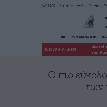
Σήμερα
γιορτάζουν:
ΡΟΗ ΕΙΔΗΣΕΩΝ
ΕΛ
Φωτιά τ
NEWS ALERT
της Κρ
Ο πιο εύκολο
των 