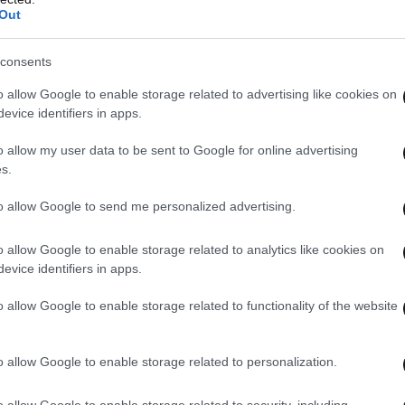
Out
consents
o allow Google to enable storage related to advertising like cookies on
evice identifiers in apps.
o allow my user data to be sent to Google for online advertising
s.
χωρίς κόπο
to allow Google to send me personalized advertising.
o allow Google to enable storage related to analytics like cookies on
 η διαδρομή μέχρι να στηθείτε στην παραλία
evice identifiers in apps.
πό την ίδια την επιστροφή. Τα τροχήλατα
o allow Google to enable storage related to functionality of the website
σία σημαντικά πιο απλή.
o allow Google to enable storage related to personalization.
o allow Google to enable storage related to security, including