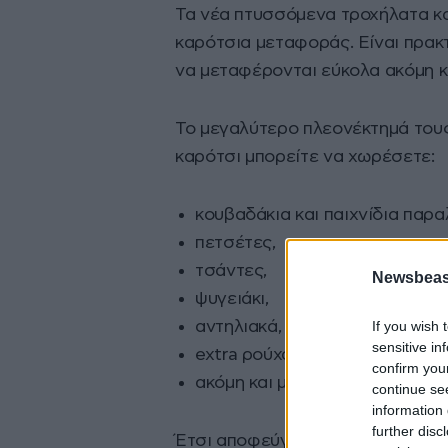
Τα νέα πτυσσόμενα τροχήλατα κα
καρότσια μεταφοράς. Είναι πρακ
να μεταφέρονται εύκολα ακόμη κα
Το μεγαλύτερο πλεονέκτημά τους
καρότσι μπορείτε να χωρέσετε:
κουβαδάκια και παιχνίδια παρα
πετσέτες,
τσάντες,
Newsbeast
ψυγειάκι,
If you wish 
αντηλιακά,
sensitive in
extra ρούχα,
confirm you
ακόμη και μικρά φουσκωτά ή be
continue se
information 
further disc
Έτσι αποφεύγετε τις πολλαπλές 