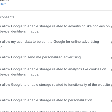
Out
προϊόντος κάνει διαφορά
consents
ίνει απαραίτητα περισσότερη μυρωδιά.
o allow Google to enable storage related to advertising like cookies on
α μπορεί να αφήσει υπολείμματα στα υφάσματα
evice identifiers in apps.
τι που συχνά αλλοιώνει τη φρεσκάδα.
o allow my user data to be sent to Google for online advertising
s.
υπαντικό. Η σωστή δοσολογία βοηθά το προϊόν να
φήσει πιο καθαρό αποτέλεσμα.
to allow Google to send me personalized advertising.
o allow Google to enable storage related to analytics like cookies on
κλειδώνει” καλύτερα το
evice identifiers in apps.
o allow Google to enable storage related to functionality of the website
α είναι το σωστό στέγνωμα. Τα ρούχα που
o allow Google to enable storage related to personalization.
στο πλυντήριο ή διπλώνονται πριν στεγνώσουν
α τη φρεσκάδα τους.
o allow Google to enable storage related to security, including