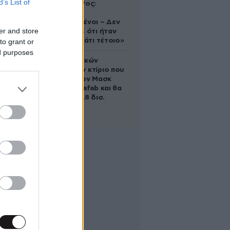
B’s List of
Ελίζαμπεθ Ρος:
«Είμαστε
συντετριμμένοι – Δεν
er and store
έδειξε ποτέ ότι ήταν
ικανός για κάτι τέτοιο»
to grant or
ed purposes
Το φαραωνικών
διαστάσεων κτίριο που
χτίζει ο Έλον Μασκ
λέγεται Terafab και θα
κοστίσει 16,8 δισ.
δολάρια