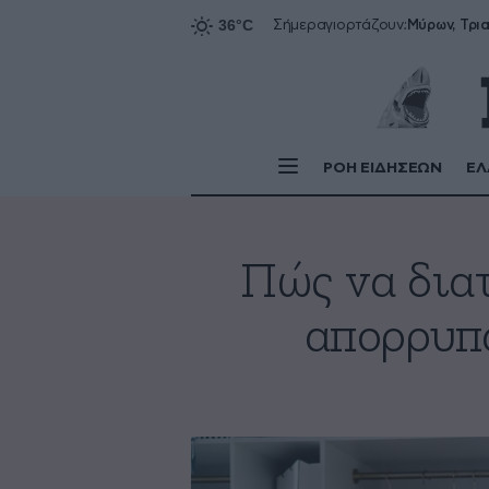
Σήμερα
γιορτάζουν:
ΡΟΗ ΕΙΔΗΣΕΩΝ
ΕΛ
Πώς να διατ
απορρυπα