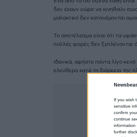
Ένα από τα πιο συχνά λάθη είναι
δεν έχουν χώρο να κινηθούν σωσ
μαλακτικό δεν κατανέμονται ομο
Το αποτέλεσμα είναι ότι τα υφάσ
πολλές φορές δεν ξεπλένονται ό
Ιδανικά, αφήστε πάντα λίγο κενό
ελεύθερα κατά τη διάρκεια της π
Newsbeast
If you wish 
sensitive in
confirm you
continue se
information 
further disc