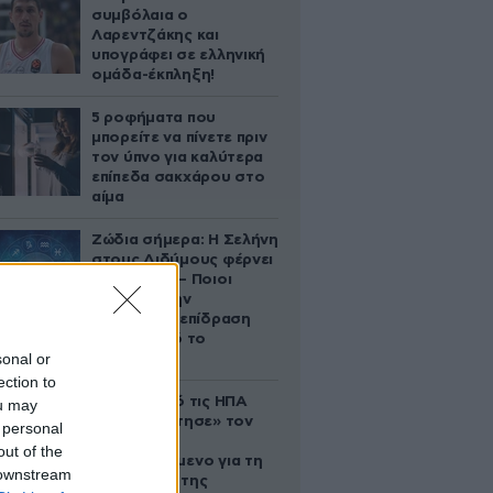
συμβόλαια ο
Λαρεντζάκης και
υπογράφει σε ελληνική
ομάδα-έκπληξη!
5 ροφήματα που
μπορείτε να πίνετε πριν
τον ύπνο για καλύτερα
επίπεδα σακχάρου στο
αίμα
Ζώδια σήμερα: Η Σελήνη
στους Διδύμους φέρνει
ανατροπές – Ποιοι
δέχονται την
ευεργετική επίδραση
του Δία από το
sonal or
απόγευμα;
ection to
Ζευγάρι από τις ΗΠΑ
ou may
που «υιοθέτησε» τον
 personal
Αφγανό
out of the
κατηγορούμενο για τη
 downstream
δολοφονία της