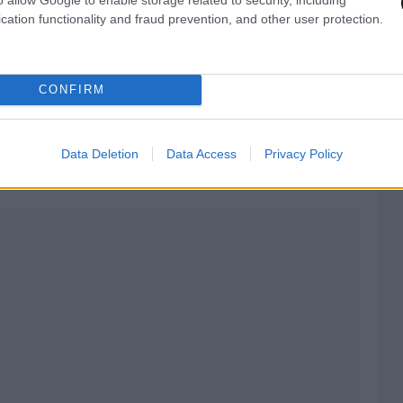
cation functionality and fraud prevention, and other user protection.
νώσουν φυσικά σε ανοιχτό χώρο. Ο αέρας βοηθά
θαρή” μυρωδιά χωρίς να βαραίνει.
CONFIRM
ολική υγρασία στις ντουλάπες και στα
ο αρωματικά ρούχα μπορούν να αποκτήσουν
Data Deletion
Data Access
Privacy Policy
μέρες.