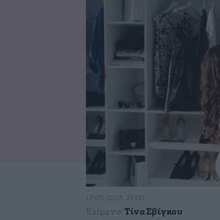
17·05·2026 21:00
Κείμενο:
Τίνα Σβίγκου