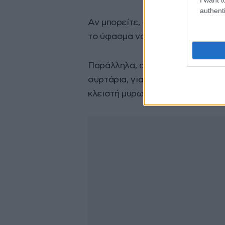
authenti
Αν μπορείτε, αφήστε τα να στεγ
το ύφασμα να διατηρήσει πιο “κα
Παράλληλα, αποφύγετε την υπερβ
συρτάρια, γιατί ακόμη και τα πι
κλειστή μυρωδιά μέσα σε λίγες η