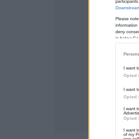
participants
Downstream 
Please note
information 
deny consent
in below Go
Persona
I want t
Opted 
I want t
Opted 
I want 
Advertis
Opted 
I want t
of my P
was col