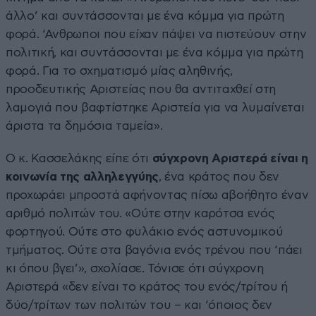
άλλο’ και συντάσσονται με ένα κόμμα για πρώτη
φορά. ‘Ανθρωποι που είχαν πάψει να πιστεύουν στην
πολιτική, και συντάσσονται με ένα κόμμα για πρώτη
φορά. Για το σχηματισμό μίας αληθινής,
προοδευτικής Αριστείας που θα αντιταχθεί στη
λαμογιά που βαφτίστηκε Αριστεία για να λυμαίνεται
άριστα τα δημόσια ταμεία».
Ο κ. Κασσελάκης είπε ότι
σύγχρονη Αριστερά είναι η
κοινωνία της αλληλεγγύης
, ένα κράτος που δεν
προχωράει μπροστά αφήνοντας πίσω αβοήθητο έναν
αριθμό πολιτών του. «Ούτε στην καρότσα ενός
φορτηγού. Ούτε στο φυλάκιο ενός αστυνομικού
τμήματος. Ούτε στα βαγόνια ενός τρένου που ‘πάει
κι όπου βγει’», σχολίασε. Τόνισε ότι σύγχρονη
Αριστερά «δεν είναι το κράτος του ενός/τρίτου ή
δύο/τρίτων των πολιτών του – και ‘όποιος δεν