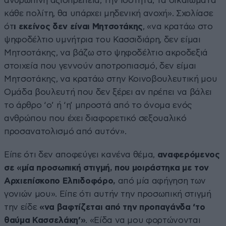
ανθρώπινη αξιοπρέπεια, την ισότητα, τα δικαιώματα
κάθε πολίτη, θα υπάρχει μηδενική ανοχή». Σχολίασε
ότ
ι εκείνος δεν είναι Μητσοτάκης
, «να κρατάω στο
ψηφοδέλτιο υμνήτρια του Κασσιδιάρη, δεν είμαι
Μητσοτάκης, να βάζω στο ψηφοδέλτιο ακροδεξιά
στοιχεία που γεννούν αποτροπιασμό, δεν είμαι
Μητσοτάκης, να κρατάω στην Κοινοβουλευτική μου
Ομάδα βουλευτή που δεν ξέρει αν πρέπει να βάλει
το άρθρο ‘ο’ ή ‘η’ μπροστά από το όνομα ενός
ανθρώπου που έχει διαφορετικό σεξουαλικό
προσανατολισμό από αυτόν».
Είπε ότι δεν αποφεύγει κανένα θέμα,
αναφερόμενος
σε «μία προσωπική στιγμή, που μοιράστηκα με τον
Αρχιεπίσκοπο Ελπιδοφόρο,
από μία αφήγηση των
γονιών μου». Είπε ότι αυτήν την προσωπική στιγμή
την είδε
«να βαφτίζεται από την προπαγάνδα ‘το
θαύμα Κασσελάκη’»
. «Είδα να μου φορτώνονται