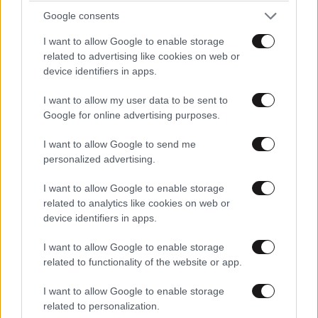
δίπλα με το Ισραήλ».
Google consents
I want to allow Google to enable storage
«Και βέβαια,
στα δικά μας εθνικά θέματα, καμία
related to advertising like cookies on web or
υποχώρηση, κανένας ενδοτισμός»
, τόνισε,
device identifiers in apps.
αναφέροντας ότι ο διάλογος με την Τουρκία είναι
I want to allow my user data to be sent to
θετικός, αυτό το θέλουμε αλλά πρέπει να έχει σαφή
Google for online advertising purposes.
στόχευση: την οριοθέτηση υφαλοκρηπίδας/ΑΟΖ στο
Διεθνές Δικαστήριο της Χάγης, με ξεκάθαρες
I want to allow Google to send me
κόκκινες γραμμές: καμία κίνηση για
personalized advertising.
αποστρατιωτικοποίηση των νησιών, απόλυτος
I want to allow Google to enable storage
σεβασμός της εθνικής μας κυριαρχίας, καμία
related to analytics like cookies on web or
συζήτηση για συνεκμετάλλευση πριν οριοθετηθεί η
device identifiers in apps.
ΑΟΖ, καμία απεμπόληση του μονομερούς
I want to allow Google to enable storage
κυριαρχικού μας δικαιώματος της επέκτασης των
related to functionality of the website or app.
χωρικών μας υδάτων μέχρι τα 12 ναυτικά μίλια.
I want to allow Google to enable storage
Είπε ακόμη ότι
σύγχρονη προοδευτική πολιτική
related to personalization.