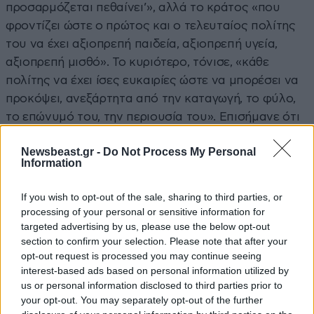
προσαρμόζεται πεθαίνει’», αλλά το κράτος «που
φροντίζει ώστε ο πρώτος και ο τελευταίος πολίτης
του να έχει αξιοπρεπή παιδεία, αξιοπρεπή υγεία,
αξιοπρεπή μισθό». Το κυριότερο, τόνισε, «κάθε
πολίτης να έχει ίσες ευκαιρίες ώστε να μπορέσει να
προκόψει, ανεξάρτητα από την καταγωγή, το φύλο,
το επώνυμό του, την περιουσία του». Επισήμανε ότι
αυτό είναι που ονομάζει «Ελληνικό Όνειρο», δηλαδή
Newsbeast.gr -
Do Not Process My Personal
«η ολοκληρωμένη ευκαιρία στους πολίτες που η
Information
οικονομική κρίση, η πτώχευση, η Δεξιά τους έκοψε
τη ζωή στα δύο».
If you wish to opt-out of the sale, sharing to third parties, or
processing of your personal or sensitive information for
Πρόσθεσε ότι ταυτόχρονα για εκείνον
«Σύγχρονη
targeted advertising by us, please use the below opt-out
Αριστερά είναι εκείνη που δεν εκχωρεί τον
section to confirm your selection. Please note that after your
opt-out request is processed you may continue seeing
πατριωτισμό στους πατριδοκάπηλους,
που δεν
interest-based ads based on personal information utilized by
εκχωρεί την πίστη όποιου πολίτη θέλει να πιστεύει,
us or personal information disclosed to third parties prior to
στο εμπόριο πίστης της Δεξιάς, που δεν εκχωρεί την
your opt-out. You may separately opt-out of the further
ασφάλεια σε μία ΝΔ που επί των ημερών της έχουν