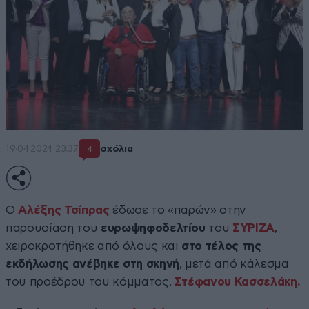
19·04·2024 23:37
σχόλια
4
Ο
Αλέξης Τσίπρας
έδωσε το «παρών» στην
παρουσίαση του
ευρωψηφοδελτίου
του
ΣΥΡΙΖΑ
,
χειροκροτήθηκε από όλους και
στο τέλος της
εκδήλωσης ανέβηκε στη σκηνή
, μετά από κάλεσμα
του προέδρου του κόμματος,
Στέφανου Κασσελάκη.