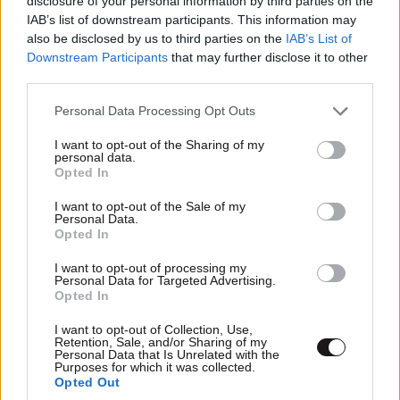
disclosure of your personal information by third parties on the
IAB’s list of downstream participants. This information may
εκτοξευτεί όλοι οι δείκτες του εγκλήματος». Τόνισε
also be disclosed by us to third parties on the
IAB’s List of
επιπλέον ότι η Σύγχρονη Αριστερά είναι εκείνη που,
Downstream Participants
that may further disclose it to other
όπως είπε: θέτει σε προτεραιότητα την πράσινη
third parties.
ανάπτυξη και την αντιμετώπιση της κλιματικής
Please note that this website/app uses one or more Google
Personal Data Processing Opt Outs
κρίσης. Διεκδικεί πανευρωπαϊκά το τέλος της
services and may gather and store information including but
λιτότητας διότι αυτό το οικονομικό σχέδιο δε βγάζει
not limited to your visit or usage behaviour. You may click to
I want to opt-out of the Sharing of my
personal data.
πουθενά, μόνο γιγαντώνει την ακροδεξιά. Ζητάει μία
grant or deny consent to Google and its third-party tags to
Opted In
use your data for below specified purposes in below Google
νέα μεταναστευτική πολιτική, στην οποία η
consent section.
I want to opt-out of the Sale of my
ευρωπαϊκή αλληλεγγύη εκφράζεται στην πράξη και
Personal Data.
όχι νοικιάζοντας αποθήκες ψυχών στη χώρα μας.
Opted In
Πρόσθεσε ότι Σύγχρονη Αριστερά είναι αυτή που «δε
I want to opt-out of processing my
διστάζει να παίρνει καθαρή θέση: Ναι, κατηγορούμε
Personal Data for Targeted Advertising.
Opted In
και καταδικάζουμε κάθε τρομοκρατική επίθεση.
Αλλά ναι, είμαστε υπέρ της άμεσης κατάπαυσης του
I want to opt-out of Collection, Use,
Retention, Sale, and/or Sharing of my
πυρός για να τερματιστεί η σφαγή στη Γάζα. Είμαστε
Personal Data that Is Unrelated with the
Purposes for which it was collected.
με όλες μας τις δυνάμεις υπέρ ενός Παλαιστινιακού
Opted Out
Κράτους το οποίο θα συνυπάρχει ειρηνικά δίπλα-