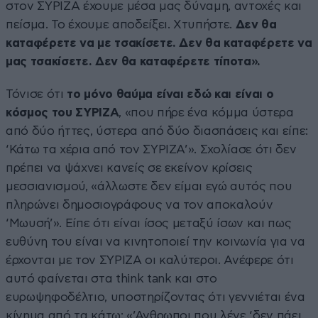
στον ΣΥΡΙΖΑ έχουμε μέσα μας δύναμη, αντοχές και
πείσμα. Το έχουμε αποδείξει. Χτυπήστε.
Δεν θα
καταφέρετε να με τσακίσετε. Δεν θα καταφέρετε να
μας τσακίσετε. Δεν θα καταφέρετε τίποτα».
Τόνισε ότι
το μόνο θαύμα είναι εδώ και είναι ο
κόσμος του ΣΥΡΙΖΑ
, «που πήρε ένα κόμμα ύστερα
από δύο ήττες, ύστερα από δύο διασπάσεις και είπε:
‘Κάτω τα χέρια από τον ΣΥΡΙΖΑ’». Σχολίασε ότι δεν
πρέπει να ψάχνει κανείς σε εκείνον κρίσεις
μεσσιανισμού, «άλλωστε δεν είμαι εγώ αυτός που
πληρώνει δημοσιογράφους να τον αποκαλούν
‘Μωυσή’». Είπε ότι είναι ίσος μεταξύ ίσων και πως
ευθύνη του είναι να κινητοποιεί την κοινωνία για να
έρχονται με τον ΣΥΡΙΖΑ οι καλύτεροι. Ανέφερε ότι
αυτό φαίνεται στα think tank και στο
ευρωψηφοδέλτιο, υποστηρίζοντας ότι γεννιέται ένα
κίνημα από τα κάτω: «’Ανθρωποι που λένε ‘δεν πάει