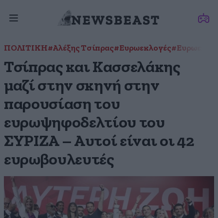
ΠΟΛΙΤΙΚΗ
#Αλέξης Τσίπρας
#Ευρωεκλογές
#Ευρωεκλογ
Τσίπρας και Κασσελάκης
μαζί στην σκηνή στην
παρουσίαση του
ευρωψηφοδελτίου του
ΣΥΡΙΖΑ – Αυτοί είναι οι 42
ευρωβουλευτές