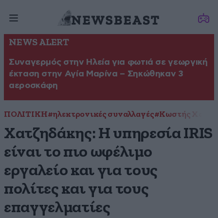
NEWS ALERT
Συναγερμός στην Ηλεία για φωτιά σε γεωργική
έκταση στην Αγία Μαρίνα – Σηκώθηκαν 3
αεροσκάφη
ΠΟΛΙΤΙΚΗ
#ηλεκτρονικές συναλλαγές
#Κωστής Χατζη
Χατζηδάκης: Η υπηρεσία IRIS
είναι το πιο ωφέλιμο
εργαλείο και για τους
πολίτες και για τους
επαγγελματίες