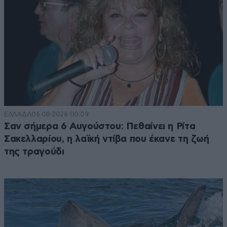
ΕΛΛΑΔΑ
06·08·2026 00:09
Σαν σήμερα 6 Αυγούστου: Πεθαίνει η Ρίτα
Σακελλαρίου, η λαϊκή ντίβα που έκανε τη ζωή
της τραγούδι