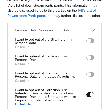
disclosure of your personal information by third parties on the
τι μας τσαμπουνας ρε ουφο
IAB’s list of downstream participants. This information may
also be disclosed by us to third parties on the
IAB’s List of
Απαντήστε
0
0
Downstream Participants
that may further disclose it to other
third parties.
Please note that this website/app uses one or more Google
Personal Data Processing Opt Outs
services and may gather and store information including but
not limited to your visit or usage behaviour. You may click to
I want to opt-out of the Sharing of my
personal data.
grant or deny consent to Google and its third-party tags to
Opted In
use your data for below specified purposes in below Google
consent section.
I want to opt-out of the Sale of my
Personal Data.
Opted In
I want to opt-out of processing my
Personal Data for Targeted Advertising.
Opted In
I want to opt-out of Collection, Use,
Retention, Sale, and/or Sharing of my
Personal Data that Is Unrelated with the
Purposes for which it was collected.
Opted Out
Που το ξέρεις ;
19·02·2024 23:26