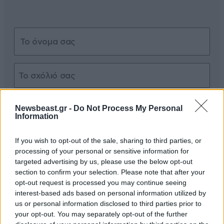
Xαρακτήρες: 0/1000
Newsbeast.gr -
Do Not Process My Personal
Information
Διαβάστε και ακολουθήστε τους κανόνες σχολιασμού
If you wish to opt-out of the sale, sharing to third parties, or
ΠΡΟΣΘΗΚΗ
processing of your personal or sensitive information for
targeted advertising by us, please use the below opt-out
section to confirm your selection. Please note that after your
opt-out request is processed you may continue seeing
interest-based ads based on personal information utilized by
Παλιά
20·02·2024 07:35
us or personal information disclosed to third parties prior to
your opt-out. You may separately opt-out of the further
Ειχαμε ΙΡΙΣ το μετρητο. Χερι χερι και ολα καλα τωρα