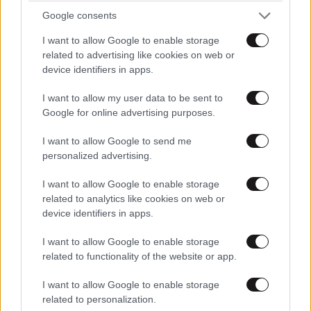
Google consents
Εσύ πώς το ξέρεις ; Έχεις δουλέψει ποτέ σου … [...];;;;
I want to allow Google to enable storage
related to advertising like cookies on web or
Απαντήστε
0
0
device identifiers in apps.
I want to allow my user data to be sent to
Google for online advertising purposes.
ippo
19·02·2024 20:36
I want to allow Google to send me
Τις τράπεζες και τους επαγγελματίες τούς ρώτησες
personalized advertising.
πριν δώσεις την παραπάνω απάντηση υπουργέ? Γιατί
I want to allow Google to enable storage
άλλα ισχυρίζονται αυτοί.
related to analytics like cookies on web or
device identifiers in apps.
Απαντήστε
0
0
I want to allow Google to enable storage
related to functionality of the website or app.
Πάντα φταίει ο άλλος
19·02·2024 20:36
I want to allow Google to enable storage
related to personalization.
Πες μας ποιος την διαχειρίζεται και πόσο κοστίζει ...