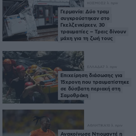
ΚΟΣΜΟΣ
2 λ. πριν
Γερμανία: Δύο τραμ
συγκρούστηκαν στο
Γκελζενκίρχεν, 30
τραυματίες – Τρεις δίνουν
μάχη για τη ζωή τους
ΕΛΛΑΔΑ
7 λ. πριν
Επιχείρηση διάσωσης για
15χρονη που τραυματίστηκε
σε δύσβατη περιοχή στη
Σαμοθράκη
ΑΘΛΗΤΙΚΑ
10 λ. πριν
Ανακοίνωσε Ντιομαντέ η