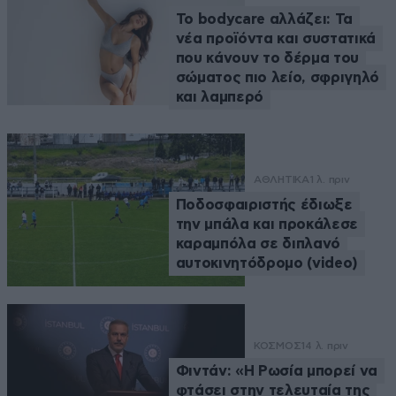
Το bodycare αλλάζει: Τα
νέα προϊόντα και συστατικά
που κάνουν το δέρμα του
σώματος πιο λείο, σφριγηλό
και λαμπερό
ΑΘΛΗΤΙΚΑ
1 λ. πριν
Ποδοσφαιριστής έδιωξε
την μπάλα και προκάλεσε
καραμπόλα σε διπλανό
αυτοκινητόδρομο (video)
ΚΟΣΜΟΣ
14 λ. πριν
Φιντάν: «Η Ρωσία μπορεί να
φτάσει στην τελευταία της