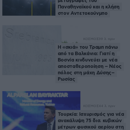
μεταγραφές του
Παναθηναϊκού και η κλήση
στον Αντετοκούνμπο
ΚΟΣΜΟΣ
39 λ. πριν
Η «σκιά» του Τραμπ πάνω
από τα Βαλκάνια: Γιατί η
Βοσνία κινδυνεύει με νέα
αποσταθεροποίηση – Νέος
πόλος στη μάχη Δύσης–
Ρωσίας
ΚΟΣΜΟΣ
44 λ. πριν
Τουρκία: Ισχυρισμός για νέα
ανακάλυψη 75 δισ. κυβικών
μέτρων φυσικού αερίου στη