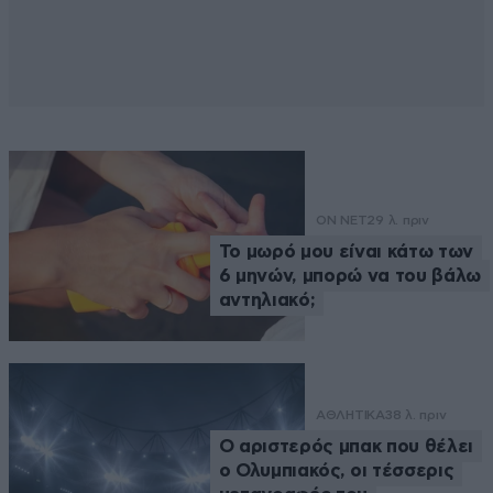
ON NET
29 λ. πριν
Το μωρό μου είναι κάτω των
6 μηνών, μπορώ να του βάλω
αντηλιακό;
ΑΘΛΗΤΙΚΑ
38 λ. πριν
Ο αριστερός μπακ που θέλει
ο Ολυμπιακός, οι τέσσερις