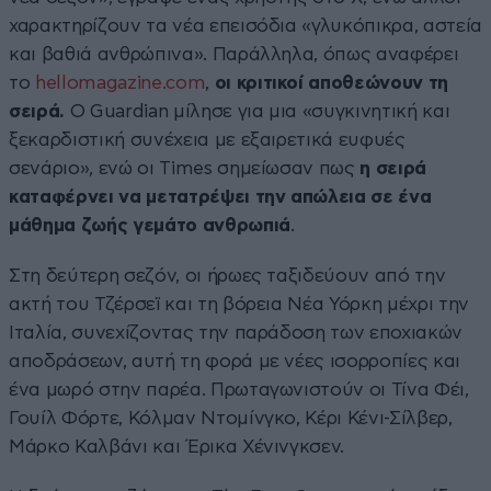
χαρακτηρίζουν τα νέα επεισόδια «γλυκόπικρα, αστεία
και βαθιά ανθρώπινα». Παράλληλα, όπως αναφέρει
το
hellomagazine.com
,
οι κριτικοί αποθεώνουν τη
σειρά.
Ο Guardian μίλησε για μια «συγκινητική και
ξεκαρδιστική συνέχεια με εξαιρετικά ευφυές
σενάριο», ενώ οι Times σημείωσαν πως
η σειρά
καταφέρνει να μετατρέψει την απώλεια σε ένα
μάθημα ζωής γεμάτο ανθρωπιά
.
Στη δεύτερη σεζόν, οι ήρωες ταξιδεύουν από την
ακτή του Τζέρσεϊ και τη βόρεια Νέα Υόρκη μέχρι την
Ιταλία, συνεχίζοντας την παράδοση των εποχιακών
αποδράσεων, αυτή τη φορά με νέες ισορροπίες και
ένα μωρό στην παρέα. Πρωταγωνιστούν οι Τίνα Φέι,
Γουίλ Φόρτε, Κόλμαν Ντομίνγκο, Κέρι Κένι-Σίλβερ,
Μάρκο Καλβάνι και Έρικα Χένινγκσεν.