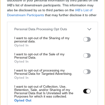
disclosure of your personal information by third parties on the
IAB’s list of downstream participants. This information may
also be disclosed by us to third parties on the
IAB’s List of
ΠΡΟΣΘΗΚΗ
Downstream Participants
that may further disclose it to other
third parties.
Please note that this website/app uses one or more Google
Personal Data Processing Opt Outs
services and may gather and store information including but
TRENDING
not limited to your visit or usage behaviour. You may click to
I want to opt-out of the Sharing of my
personal data.
grant or deny consent to Google and its third-party tags to
Opted In
use your data for below specified purposes in below Google
consent section.
I want to opt-out of the Sale of my
Personal Data.
Opted In
I want to opt-out of processing my
Personal Data for Targeted Advertising.
Opted In
I want to opt-out of Collection, Use,
Retention, Sale, and/or Sharing of my
Personal Data that Is Unrelated with the
Purposes for which it was collected.
Opted Out