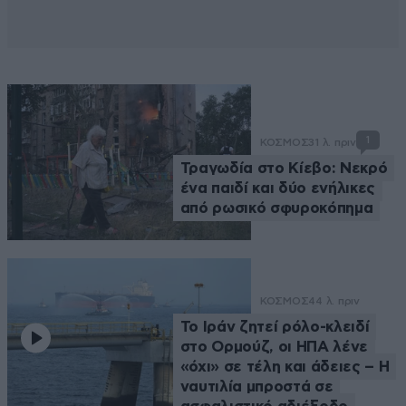
1
ΚΟΣΜΟΣ
31 λ. πριν
Τραγωδία στο Κίεβο: Νεκρό
ένα παιδί και δύο ενήλικες
από ρωσικό σφυροκόπημα
ΚΟΣΜΟΣ
44 λ. πριν
Το Ιράν ζητεί ρόλο-κλειδί
στο Ορμούζ, οι ΗΠΑ λένε
«όχι» σε τέλη και άδειες – Η
ναυτιλία μπροστά σε