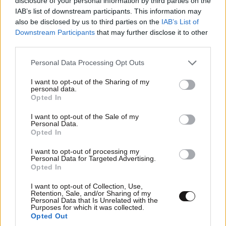
disclosure of your personal information by third parties on the
IAB’s list of downstream participants. This information may
also be disclosed by us to third parties on the
IAB’s List of
Downstream Participants
that may further disclose it to other
ΑΘΛΗΤΙΚΑ
07·08·2026 21:30
third parties.
Ακυρώνει δύο συμβόλαια ο Λαρεντζάκης και
Please note that this website/app uses one or more Google
υπογράφει σε ελληνική ομάδα-έκπληξη!
Personal Data Processing Opt Outs
services and may gather and store information including but
not limited to your visit or usage behaviour. You may click to
I want to opt-out of the Sharing of my
personal data.
grant or deny consent to Google and its third-party tags to
Opted In
use your data for below specified purposes in below Google
consent section.
I want to opt-out of the Sale of my
Personal Data.
Opted In
I want to opt-out of processing my
Personal Data for Targeted Advertising.
Opted In
I want to opt-out of Collection, Use,
Retention, Sale, and/or Sharing of my
Personal Data that Is Unrelated with the
Purposes for which it was collected.
Opted Out