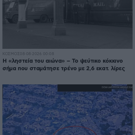
ΚΟΣΜΟΣ
08·08·2026 00:08
Η «ληστεία του αιώνα» – Το ψεύτικο κόκκινο
σήμα που σταμάτησε τρένο με 2,6 εκατ. λίρες