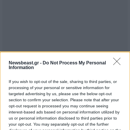
Newsbeast.gr -
Do Not Process My Personal
Information
If you wish to opt-out of the sale, sharing to third parties, or
processing of your personal or sensitive information for
targeted advertising by us, please use the below opt-out
tcsgr
15·06·2011 15:08
section to confirm your selection. Please note that after your
opt-out request is processed you may continue seeing
σήμερα ανερτησε ένα ωραίο κείμενο στο
interest-based ads based on personal information utilized by
'πρωταγων.γρ' λέγοντας μέσα-έξω ότι το μνημόνιο
us or personal information disclosed to third parties prior to
είναι αναγκαίο κακό.... και δε καταλαβαίνει γιατί τόσοι
your opt-out. You may separately opt-out of the further
αγανακτισμένοι... τα λόγια είναι περιττά νομίζω....