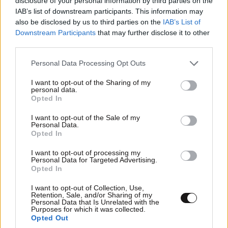
disclosure of your personal information by third parties on the
IAB’s list of downstream participants. This information may
Απαντήστε
5
2
also be disclosed by us to third parties on the
IAB’s List of
Downstream Participants
that may further disclose it to other
third parties.
Please note that this website/app uses one or more Google
Personal Data Processing Opt Outs
ΦΙΛΟΣΟΦΟΣ
15·06·2011 14:56
services and may gather and store information including but
not limited to your visit or usage behaviour. You may click to
I want to opt-out of the Sharing of my
personal data.
Αξιοσημείωτο είναι πως μάρτυρας υπεράσπισης του
grant or deny consent to Google and its third-party tags to
Opted In
Θ. Ρουσόπουλου είναι ο δημοσιογράφος Τάσος
use your data for below specified purposes in below Google
consent section.
Τέλογλου. ΜΑΡΤΥΡΑΣ ΥΠΕΡΑΣΠΙΣΗΣ ΤΟΥ
I want to opt-out of the Sale of my
Personal Data.
ΡΟΥΣΟΠΟΥΛΟΥ Ο ΤΕΛΛΟΓΛΟΥ!Εναντίον συναδέλφων
Opted In
του πήγε να καταθέσει ο γνωστός δημοσιογράφος
Τάσος Τέλλογλου τον οποίο πρότεινε για μάρτυρα
I want to opt-out of processing my
Personal Data for Targeted Advertising.
υπεράσπισης ο Θ. Ρουσόπουλος!
Opted In
Απαντήστε
2
2
I want to opt-out of Collection, Use,
Retention, Sale, and/or Sharing of my
Personal Data that Is Unrelated with the
Purposes for which it was collected.
Opted Out