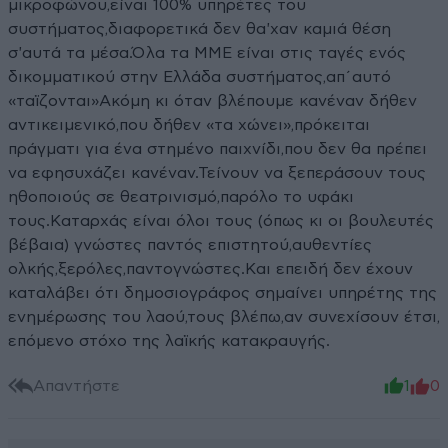
μικροφώνου,είναι 100% υπηρέτες του
συστήματος,διαφορετικά δεν θα'χαν καμιά θέση
σ'αυτά τα μέσα.Όλα τα ΜΜΕ είναι στις ταγές ενός
δικομματικού στην Ελλάδα συστήματος,απ΄αυτό
«ταϊζονται»Ακόμη κι όταν βλέπουμε κανέναν δήθεν
αντικειμενικό,που δήθεν «τα χώνει»,πρόκειται
πράγματι για ένα στημένο παιχνίδι,που δεν θα πρέπει
να εφησυχάζει κανέναν.Τείνουν να ξεπεράσουν τους
ηθοποιούς σε θεατρινισμό,παρόλο το υφάκι
τους.Καταρχάς είναι όλοι τους (όπως κι οι βουλευτές
βέβαια) γνώστες παντός επιστητού,αυθεντίες
ολκής,ξερόλες,παντογνώστες.Και επειδή δεν έχουν
καταλάβει ότι δημοσιογράφος σημαίνει υπηρέτης της
ενημέρωσης του λαού,τους βλέπω,αν συνεχίσουν έτσι,
επόμενο στόχο της λαϊκής κατακραυγής.
Απαντήστε
1
0