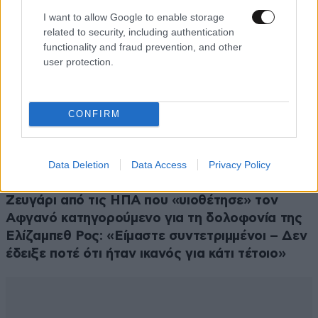
I want to allow Google to enable storage
related to security, including authentication
functionality and fraud prevention, and other
user protection.
CONFIRM
Data Deletion
Data Access
Privacy Policy
ΕΛΛΑΔΑ
07·08·2026 08:50
Ζευγάρι από τις ΗΠΑ που «υιοθέτησε» τον
Αφγανό κατηγορούμενο για τη δολοφονία της
Ελίζαμπεθ Ρος: «Είμαστε συντετριμμένοι – Δεν
έδειξε ποτέ ότι ήταν ικανός για κάτι τέτοιο»