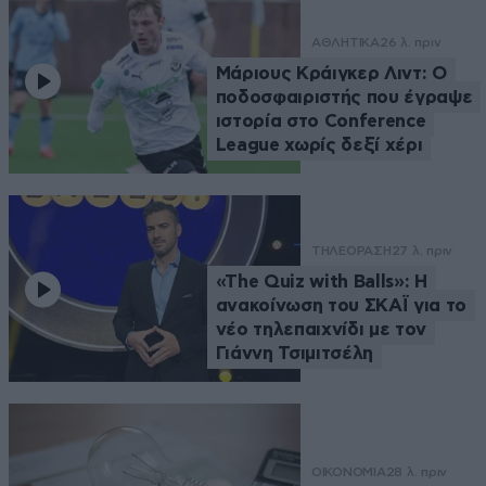
ΑΘΛΗΤΙΚΑ
26 λ. πριν
Μάριους Κράιγκερ Λιντ: Ο
ποδοσφαιριστής που έγραψε
ιστορία στο Conference
League χωρίς δεξί χέρι
ΤΗΛΕΟΡΑΣΗ
27 λ. πριν
«The Quiz with Balls»: Η
ανακοίνωση του ΣΚΑΪ για το
νέο τηλεπαιχνίδι με τον
Γιάννη Τσιμιτσέλη
ΟΙΚΟΝΟΜΙΑ
28 λ. πριν