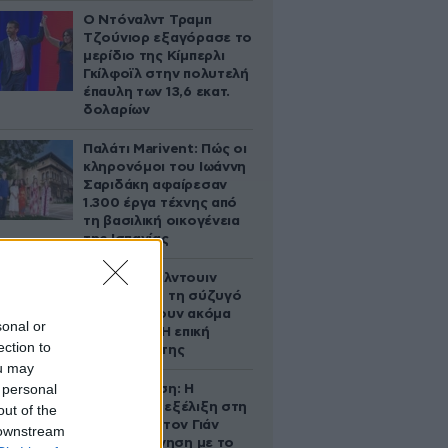
Ο Ντόναλντ Τραμπ
Τζούνιορ εξαγόρασε το
μερίδιο της Κίμπερλι
Γκίλφοϊλ στην πολυτελή
έπαυλη των 13,6 εκατ.
δολαρίων
Παλάτι Marivent: Πώς οι
κληρονόμοι του Ιωάννη
Σαριδάκη αφαίρεσαν
1.300 έργα τέχνης από
τη βασιλική οικογένεια
της Ισπανίας
Ο Άλεκ Μπάλντουιν
ζήτησε από τη σύζυγό
του να κάνουν ακόμα
sonal or
ένα παιδί – Η επική
ection to
αντίδρασή της
ou may
 personal
Αθηνά Ωνάση: Η
απρόσμενη εξέλιξη στη
out of the
διαμάχη με τον Γιάν
 downstream
Τοπς – Η κίνηση με το