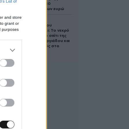
B’s List of
άλογο των 10
εκατομμυρίων ευρώ
er and store
Ο Στράτος
to grant or
Τζώρτζογλου
ed purposes
αποκαλύπτει: Το νεκρό
έμβρυο στο σπίτι της
Μαρίας Γεωργιάδου και
ο εγκλεισμός στο
ψυχιατρείο