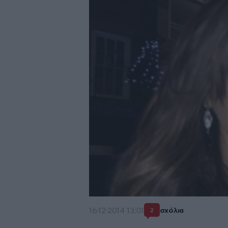
16·12·2014 13:01
σχόλια
2