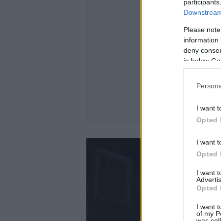
participants
Downstream 
Please note
information 
deny consent
in below Go
Persona
I want t
Opted 
I want t
Opted 
I want 
Advertis
Opted 
I want t
of my P
was col