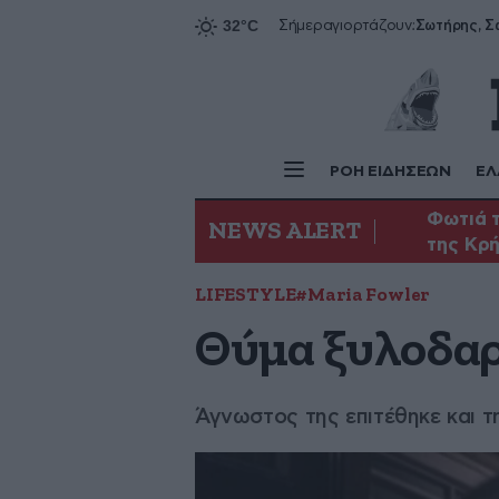
Σήμερα
γιορτάζουν:
ΡΟΗ ΕΙΔΗΣΕΩΝ
ΕΛ
Φωτιά τ
NEWS ALERT
της Κρ
LIFESTYLE
#Maria Fowler
Θύμα ξυλοδαρ
Άγνωστος της επιτέθηκε και τ