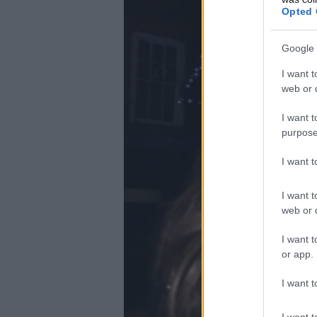
Opted 
Google 
I want t
web or d
I want t
purpose
I want 
I want t
web or d
I want t
or app.
I want t
I want t