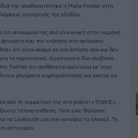
όδια της απαθανατίστηκε η Maria Fowler στην
διάρκεια νυχτερινής της εξόδου.
ία ότι αποχωρώντας από ένα event στην περιοχή
ό άγνωστο που την χτύπησε στο πρόσωπο.
ine» ότι είναι ακόμα σε κατάσταση σοκ και δεν
 για το περιστατικό. Αργότερα η ίδια ανέβασε
το Twitter ότι αισθάνεται καλύτερα με τους
έλνουν μηνύματα συμπαράστασης και εκείνη να
σα από τη συμμετοχή της στο ριάλιτι «TOWIE»,
δεχτεί τέτοια επίθεση. Τότε είχε δηλώσει:
 τα Louboutin μου και να κόψω το αλκοόλ. Τη
 η αστυνομία.