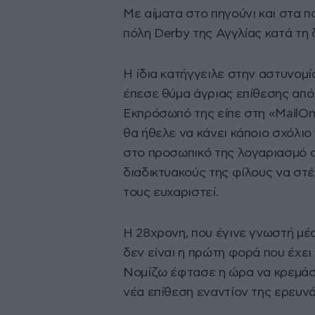
Με αίματα στο πηγούνι και στα π
πόλη Derby της Αγγλίας κατά τη 
Η ίδια κατήγγειλε στην αστυνομ
έπεσε θύμα άγριας επίθεσης απ
Εκπρόσωπό της είπε στη «MailOnl
θα ήθελε να κάνει κάποιο σχόλιο
στο προσωπικό της λογαριασμό σ
διαδικτυακούς της φίλους να στ
τους ευχαριστεί.
Η 28χρονη, που έγινε γνωστή μέ
δεν είναι η πρώτη φορά που έχει 
Νομίζω έφτασε η ώρα να κρεμάσω
νέα επίθεση εναντίον της ερευνά