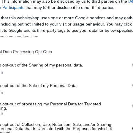
. This information may also be disclosed by us to third parties on the
IA
Participants
that may further disclose it to other third parties.
 that this website/app uses one or more Google services and may gath
including but not limited to your visit or usage behaviour. You may click 
 to Google and its third-party tags to use your data for below specifi
ogle consent section.
l Data Processing Opt Outs
o opt-out of the Sharing of my personal data.
In
o opt-out of the Sale of my Personal Data.
In
to opt-out of processing my Personal Data for Targeted
ing.
In
o opt-out of Collection, Use, Retention, Sale, and/or Sharing
ersonal Data that Is Unrelated with the Purposes for which it
lected.