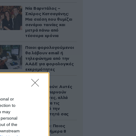
Νία Βαρντάλος –
Σπύρος Κατσαγάνης:
Μια σχέση που θυμίζει
σενάριο ταινίας και
μετρά πάνω από
τέσσερα χρόνια
Ποιοι φορολογούμενοι
θα λάβουν email ή
τηλεφώνημα από την
ΑΑΔΕ για φορολογικές
εκκρεμότητες
Ογκολόγοι
προειδοποιούν: Αυτές
οι τροφές, περνούν
απαρατήρητες, αλλά
sonal or
καλό είναι να τις
ection to
βγάλετε από την
ou may
καθημερινότητά σας
 personal
out of the
Εορτολόγιο: Ποιος
 downstream
γιορτάζει σήμερα 8