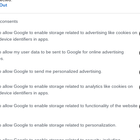
Out
consents
o allow Google to enable storage related to advertising like cookies on
evice identifiers in apps.
λύψεις για σεξουαλικούς
o allow my user data to be sent to Google for online advertising
s.
to allow Google to send me personalized advertising.
τοίχους και τον ζωολογικό κήπο, η εξωτερική
ζει με έναν παραμυθένιο κόσμο ενηλίκων.
o allow Google to enable storage related to analytics like cookies on
ν για την εμπειρία τους
περιγράφουν μία
evice identifiers in apps.
κότητα
, σύμφωνα με τη
Sun
.
o allow Google to enable storage related to functionality of the website
o allow Google to enable storage related to personalization.
o allow Google to enable storage related to security, including