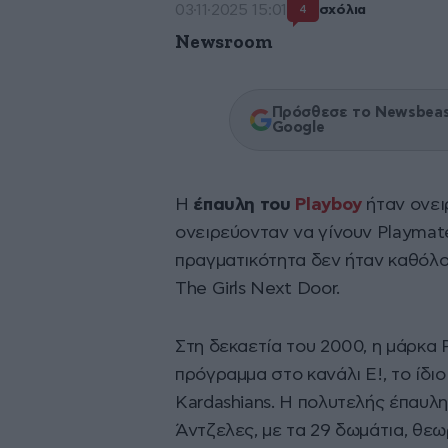
03·11·2025 15:01
σχόλια
4
Newsroom
Πρόσθεσε το Newsbeast
Google
Η
έπαυλη του
Playboy
ήταν ονει
ονειρεύονταν να γίνουν Playmate
πραγματικότητα δεν ήταν καθόλο
The Girls Next Door.
Στη δεκαετία του 2000, η μάρκα P
πρόγραμμα στο κανάλι E!, το ίδι
Kardashians. Η πολυτελής έπαυλ
Άντζελες, με τα 29 δωμάτια, θε