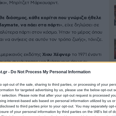
κι», Μπρίτζετ Μάρκουαρντ.
άθε διάσημος, κάθε κορίτσι που γνώριζα ήθελε
Playmate, να πάει στα πάρτι
», είχε δηλώσει σε
καλύτερα πάρτι στον κόσμο. Ήταν το μέρος όπου
αι να ανήκεις σε αυτόν τον τρόπο ζωής», τόνιζε.
Αμερικανός εκδότης
Χιου Χέφνερ
το 1971 έναντι
σημείο συνάντησης για διάσημους όπως οι
ρεϊ, Κάμερον Ντίαζ και Τζορτζ Κλούνι
. Παρά
.gr -
Do Not Process My Personal Information
yboy Bunnies και οι σύντροφοι του Χέφνερ
to opt-out of the sale, sharing to third parties, or processing of your per
formation for targeted advertising by us, please use the below opt-out s
r selection. Please note that after your opt-out request is processed y
 είναι η Μπρίτζετ, 52 ετών, η Χόλι Μάντισον, 45,
eing interest-based ads based on personal information utilized by us or
 οποίες μίλησαν ανοιχτά για τον χρόνο που
disclosed to third parties prior to your opt-out. You may separately opt-
losure of your personal information by third parties on the IAB’s list of
υ ο εκδότης έζησε έως τον θάνατό του το 2017.