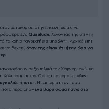
 όταν μετακόμισε στην έπαυλη χωρίς να
 πρόσφερε ένα
Quaalude
, λέγοντάς της ότι «τη
τά τα χάπια “
ανοιχτήρια μηρών
“». Αρχικά είπε
ε να δεχτεί,
όταν της είπαν ότι ήταν ώρα να
νερ
.
ικανοποιήσουν σεξουαλικά τον Χέφνερ, ενώ μία
η Χόλι προς αυτόν. Όπως περιέγραψε, «
δεν
 αγκαλιά, τίποτα
». Η εμπειρία ήταν τόσο
τίποτα πέρα από «
ένα βαρύ σώμα πάνω στο