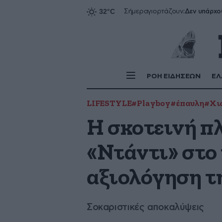
Δεν υπάρχο
Σήμερα
γιορτάζουν:
ΡΟΗ ΕΙΔΗΣΕΩΝ
ΕΛ
LIFESTYLE
#Playboy
#έπαυλη
#Χι
Η σκοτεινή πλ
«Ντάντι» στο 
αξιολόγηση τ
Σοκαριστικές αποκαλύψεις