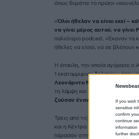
όπως θυμάται το πρώην «κουνελά
«
Όλοι ήθελαν να είναι εκεί – κ
να γίνει μέρος αυτού, να γίνει 
παλιότερο podcast. «Έκαναν τα 
ήθελες να είσαι, να σε βλέπουν κ
Η έπαυλη, την οποία αγόρασε ο 
1 εκατομμυρίου δολαρίων, ήταν 
Λεονάρντο Ντι Κάπριο, Τζιμ Κά
Newsbeast
τη λάμψη και τη σαμπάνια,
οι Pla
ζούσαν έναν εφιάλτη
.
If you wish 
sensitive in
confirm you
Τρεις από τις πιο γνωστές Bunnies
continue se
και η Κέντρα Γουίλκινσον, 40, οι
information 
further disc
πέρασαν στην πολυτελή βίλα, όπο