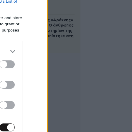
B’s List of
Αυγούστου
er and store
Στα ίχνη της «Αράχνης»
to grant or
του Άσαντ: Ο άνθρωπος
ed purposes
των βασανιστηρίων της
Συρίας εντοπίστηκε στη
Ρωσία