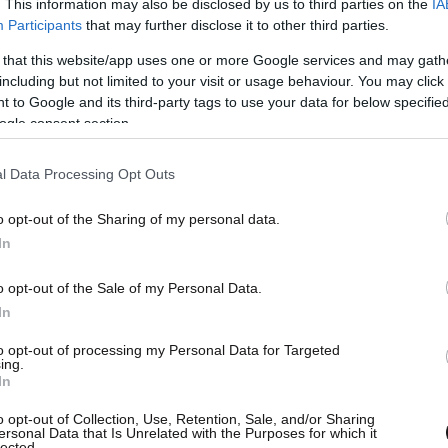
. This information may also be disclosed by us to third parties on the
IA
της εμφάνισης των γυναικών έως τους
Participants
that may further disclose it to other third parties.
ανόνες του «Ντάντι» Χέφνερ
, η σκοτεινή
 that this website/app uses one or more Google services and may gath
αλύπτεται μέσα από τις μαρτυρίες τους.
including but not limited to your visit or usage behaviour. You may click 
 to Google and its third-party tags to use your data for below specifi
ogle consent section.
l Data Processing Opt Outs
o opt-out of the Sharing of my personal data.
In
o opt-out of the Sale of my Personal Data.
In
to opt-out of processing my Personal Data for Targeted
ing.
In
o opt-out of Collection, Use, Retention, Sale, and/or Sharing
ersonal Data that Is Unrelated with the Purposes for which it
lected.