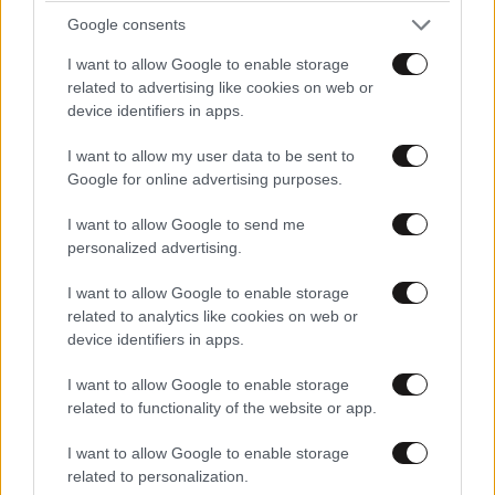
ΠΕΡΙΣΣΟΤΕΡΑ ΣΧΟΛΙΑ
Google consents
από Σαλό
17·07·2025 09:07
I want to allow Google to enable storage
related to advertising like cookies on web or
Λαλάκη, ο σεβασμός κερδίζεται, δεν ζητείται ! και
device identifiers in apps.
πολύ περισσότερο δεν απαιτείται ! ...... εμπιστευτικά
TRENDING
και μεταξύ μας, δεν τον αξίζεις !
I want to allow my user data to be sent to
Google for online advertising purposes.
Απαντήστε
2
0
I want to allow Google to send me
personalized advertising.
I want to allow Google to enable storage
ΧΑ ΧΑ ΧΑ
17·07·2025 07:31
related to analytics like cookies on web or
device identifiers in apps.
χαχαχααχα
I want to allow Google to enable storage
Απαντήστε
2
0
related to functionality of the website or app.
I want to allow Google to enable storage
related to personalization.
LIFESTYLE
06·08·2026 12:46