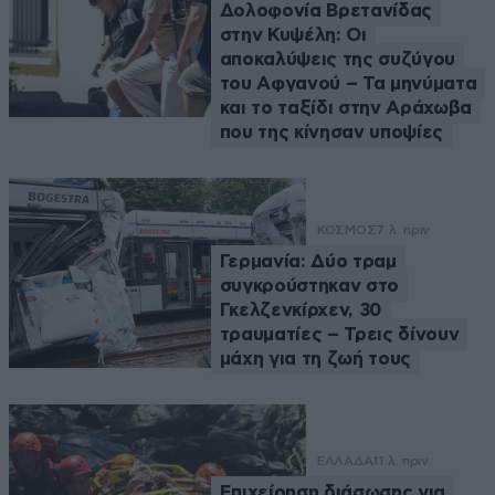
Δολοφονία Βρετανίδας
στην Κυψέλη: Οι
αποκαλύψεις της συζύγου
του Αφγανού – Τα μηνύματα
και το ταξίδι στην Αράχωβα
που της κίνησαν υποψίες
ΚΟΣΜΟΣ
7 λ. πριν
Γερμανία: Δύο τραμ
συγκρούστηκαν στο
Γκελζενκίρχεν, 30
τραυματίες – Τρεις δίνουν
μάχη για τη ζωή τους
ΕΛΛΑΔΑ
11 λ. πριν
Επιχείρηση διάσωσης για