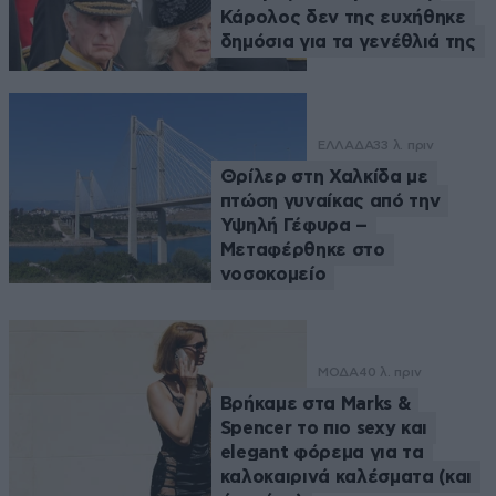
Κάρολος δεν της ευχήθηκε
δημόσια για τα γενέθλιά της
ΕΛΛΑΔΑ
33 λ. πριν
Θρίλερ στη Χαλκίδα με
πτώση γυναίκας από την
Υψηλή Γέφυρα –
Μεταφέρθηκε στο
νοσοκομείο
ΜΟΔΑ
40 λ. πριν
Βρήκαμε στα Marks &
Spencer το πιο sexy και
elegant φόρεμα για τα
καλοκαιρινά καλέσματα (και