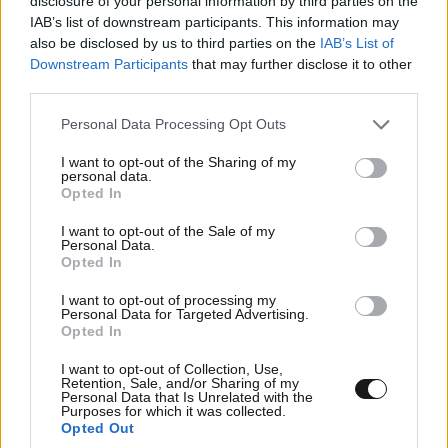
disclosure of your personal information by third parties on the
Λάκη...αλλά και εσύ να μας σεβαστείς...διότι πολλές
IAB’s list of downstream participants. This information may
από τις [...] που λές δυστυχώς μας ενοχλούν... εντάξει
also be disclosed by us to third parties on the
IAB’s List of
Λάκη!!!
Downstream Participants
that may further disclose it to other
third parties.
Απαντήστε
0
0
Please note that this website/app uses one or more Google
Personal Data Processing Opt Outs
services and may gather and store information including but
not limited to your visit or usage behaviour. You may click to
I want to opt-out of the Sharing of my
personal data.
grant or deny consent to Google and its third-party tags to
Opted In
use your data for below specified purposes in below Google
consent section.
I want to opt-out of the Sale of my
Personal Data.
Opted In
I want to opt-out of processing my
Personal Data for Targeted Advertising.
Opted In
I want to opt-out of Collection, Use,
Retention, Sale, and/or Sharing of my
Personal Data that Is Unrelated with the
Purposes for which it was collected.
Opted Out