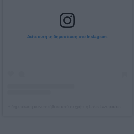
Δείτε αυτή τη δημοσίευση στο Instagram.
Η δημοσίευση κοινοποιήθηκε από το χρήστη Lakis Lazopoulos (@lakislazopoulos_official)