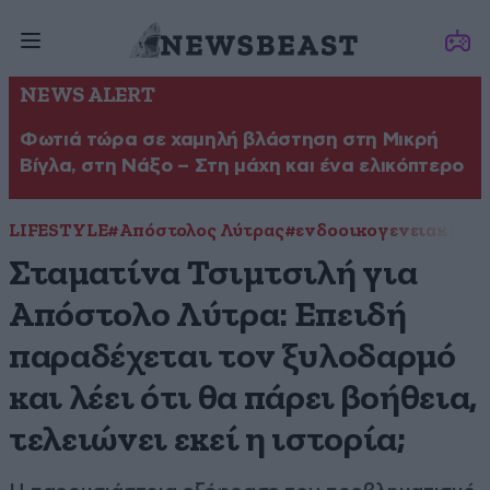
NEWS ALERT
Φωτιά τώρα σε χαμηλή βλάστηση στη Μικρή
Βίγλα, στη Νάξο – Στη μάχη και ένα ελικόπτερο
LIFESTYLE
#Απόστολος Λύτρας
#ενδοοικογενειακή βί
Σταματίνα Τσιμτσιλή για
Απόστολο Λύτρα: Επειδή
παραδέχεται τον ξυλοδαρμό
και λέει ότι θα πάρει βοήθεια,
τελειώνει εκεί η ιστορία;