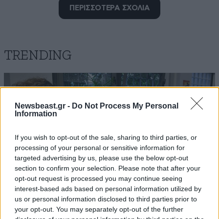
ΠΕΡΙΣΣΟΤΕΡΑ ΣΧΟΛΙΑ
ΠΑΡΑΦΡΩΝ!!!
18·06·2024 17:20
TRENDING
ΤΗΝ ΑΙΤΙΑ ΤΟΥ ΞΥΛΟΔΑΡΜΟΥ ΟΜΩΣ, ΠΟΙΟΣ ΘΑ ΜΑΣ
ΤΗΝ ΠΕΙ?????
Απαντήστε
0
0
Newsbeast.gr -
Do Not Process My Personal
Information
If you wish to opt-out of the sale, sharing to third parties, or
Δίκαιος 1
18·06·2024 16:34
processing of your personal or sensitive information for
targeted advertising by us, please use the below opt-out
Να την βάλουμε να δικάσει επισήμως, εκεί
section to confirm your selection. Please note that after your
καταντήσαμε
opt-out request is processed you may continue seeing
interest-based ads based on personal information utilized by
Απαντήστε
0
0
us or personal information disclosed to third parties prior to
your opt-out. You may separately opt-out of the further
ΟΙΚΟΝΟΜΙΑ
08·08·2026 13:03