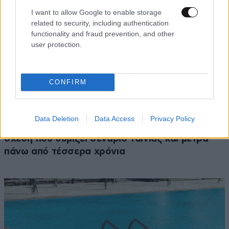
I want to allow Google to enable storage
related to security, including authentication
functionality and fraud prevention, and other
user protection.
CONFIRM
LIFESTYLE
08·08·2026 09:01
Data Deletion
Data Access
Privacy Policy
Νία Βαρντάλος – Σπύρος Κατσαγάνης: Μια
σχέση που θυμίζει σενάριο ταινίας και μετρά
πάνω από τέσσερα χρόνια