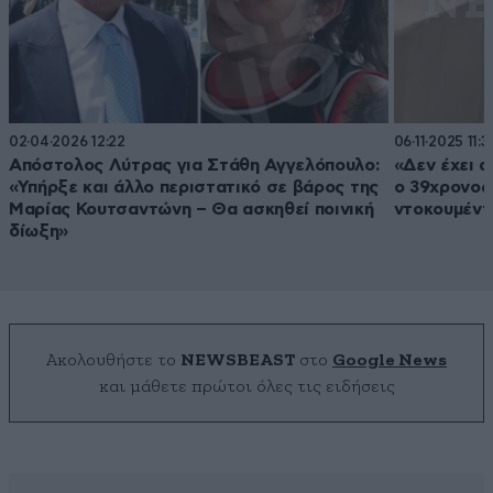
02·04·2026 12:22
06·11·2025 11:3
Απόστολος Λύτρας για Στάθη Αγγελόπουλο:
«Δεν έχει α
«Υπήρξε και άλλο περιστατικό σε βάρος της
ο 39χρονος 
Μαρίας Κουτσαντώνη – Θα ασκηθεί ποινική
ντοκουμέντ
δίωξη»
Ακολουθήστε το
NEWSBEAST
στο
Google News
και μάθετε πρώτοι όλες τις ειδήσεις