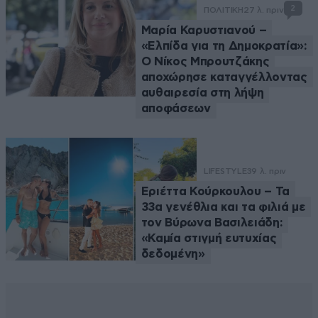
2
ΠΟΛΙΤΙΚΗ
27 λ. πριν
Μαρία Καρυστιανού –
«Ελπίδα για τη Δημοκρατία»:
Ο Νίκος Μπρουτζάκης
αποχώρησε καταγγέλλοντας
αυθαιρεσία στη λήψη
αποφάσεων
LIFESTYLE
39 λ. πριν
Εριέττα Κούρκουλου – Τα
33α γενέθλια και τα φιλιά με
τον Βύρωνα Βασιλειάδη:
«Καμία στιγμή ευτυχίας
δεδομένη»