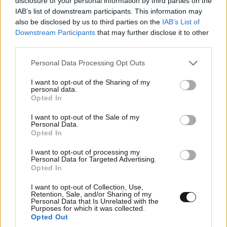
disclosure of your personal information by third parties on the
Ποιοι φορολογούμενοι θα λάβουν email ή
IAB’s list of downstream participants. This information may
also be disclosed by us to third parties on the
IAB’s List of
τηλεφώνημα από την ΑΑΔΕ για φορολογικές
Ξεφτίλα
18·06·2024 15:29
Downstream Participants
that may further disclose it to other
εκκρεμότητες
third parties.
Σε αυτή την χώρα έτσι είναι τα πράγματα. Τώρα το
καταλάβατε;;
Please note that this website/app uses one or more Google
Personal Data Processing Opt Outs
services and may gather and store information including but
Απαντήστε
0
0
not limited to your visit or usage behaviour. You may click to
I want to opt-out of the Sharing of my
personal data.
grant or deny consent to Google and its third-party tags to
Opted In
use your data for below specified purposes in below Google
consent section.
I want to opt-out of the Sale of my
Personal Data.
Β.γ.
18·06·2024 14:47
Opted In
Ασφαλώς και δεν τελειώνει εκεί. Έχει το δικαστήριο
I want to opt-out of processing my
Personal Data for Targeted Advertising.
ακόμα, την πειθαρχική διαδικασία στον δικηγορικό
Opted In
σύλλογο και βέβαια, την καταστροφή της ζωής του
από την δημοσιότητα που πήρε το θέμα. Θα έχει
I want to opt-out of Collection, Use,
Retention, Sale, and/or Sharing of my
διαζύγιο, θα χάσει την επιμέλεια των παιδιών βέβαια,
Personal Data that Is Unrelated with the
Purposes for which it was collected.
θα καταστραφεί ως επαγγελματίας (άρα και
Opted Out
οικονομικά) ακόμα και αν το πειθαρχικό δεν τον