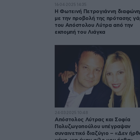
16·04·2025 14:35
Η Φωτεινή Πετρογιάννη διαφών
με την προβολή της πρότασης γ
του Απόστολου Λύτρα από την
εκπομπή του Λιάγκα
24·03·2025 10:48
Απόστολος Λύτρας και Σοφία
Πολυζωγοπούλου υπέγραψαν
συναινετικό διαζύγιο – «Δεν ήρθ