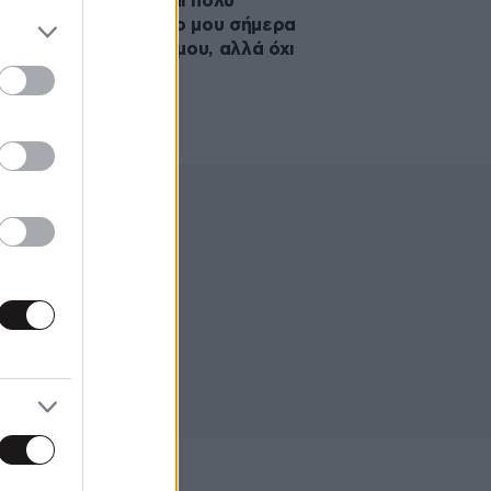
τολος Λύτρας: Είμαι πολύ
ύμενος για τον γάμο μου σήμερα
 είναι οι δύο κόρες μου, αλλά όχι
κρότερη