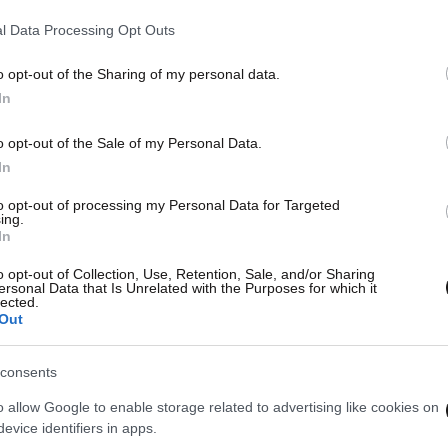
ν
Παντρεύτηκαν ο Απόστολος Λύτρας
Απόσ
και η Ντόρα Παπαδοπούλου – Δείτε
χαρο
l Data Processing Opt Outs
 το
φωτογραφίες
– Θα
η μι
o opt-out of the Sharing of my personal data.
In
o opt-out of the Sale of my Personal Data.
In
to opt-out of processing my Personal Data for Targeted
ing.
In
o opt-out of Collection, Use, Retention, Sale, and/or Sharing
ersonal Data that Is Unrelated with the Purposes for which it
lected.
Out
consents
o allow Google to enable storage related to advertising like cookies on
evice identifiers in apps.