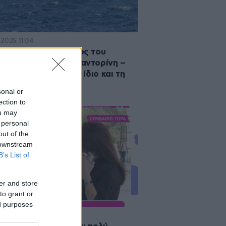
·2025 11:04
βυθίστηκε το σκάφος του
τολου Λύτρα στη Σαντορίνη –
μές αγωνίας για τον ίδιο και τη
γό του
sonal or
ection to
ou may
 personal
out of the
 downstream
B’s List of
er and store
to grant or
ed purposes
·2025 11:43