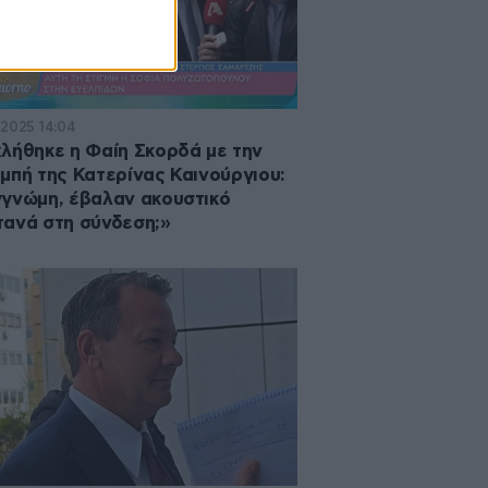
·2025 14:04
λήθηκε η Φαίη Σκορδά με την
μπή της Κατερίνας Καινούργιου:
γνώμη, έβαλαν ακουστικό
ανά στη σύνδεση;»