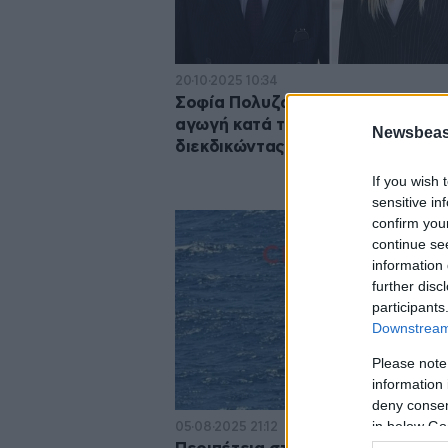
20·10·2025 10:34
Σοφία Πολυζωγοπούλου: Απαντά
αγωγή κατά του Απόστολου Λύτρ
Newsbeast
διεκδικώντας 600.000 ευρώ
If you wish 
sensitive in
confirm you
continue se
information 
further disc
participants
Downstream 
Please note
information 
deny consent
in below Go
05·08·2025 21:12