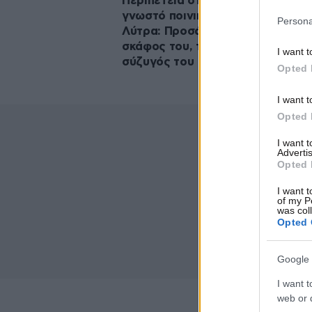
Περιπέτεια στη Σαντορίνη για το
γνωστό ποινικολόγο, Απόστολο
Persona
Λύτρα: Προσάραξε και βυθίστηκε
σκάφος του, τραυματίστηκε η
I want t
σύζυγός του
Opted 
I want t
Opted 
I want 
Advertis
Opted 
I want t
of my P
was col
Opted 
Google 
I want t
web or d