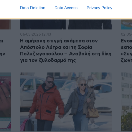
Data Deletion
Data Access
Privacy Policy
06·05·2025 12:43
02·05
αι
Η αμήχανη στιγμή ανάμεσα στον
Ενοχ
Απόστολο Λύτρα και τη Σοφία
εκπο
την
Πολυζωγοπούλου – Αναβολή στη δίκη
«Συγ
για τον ξυλοδαρμό της
ζωντ