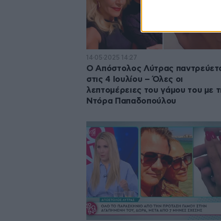
14·05·2025 14:27
O Απόστολος Λύτρας παντρεύετ
στις 4 Ιουλίου – Όλες οι
λεπτομέρειες του γάμου του με 
Ντόρα Παπαδοπούλου