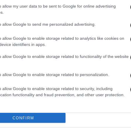
o allow my user data to be sent to Google for online advertising
s.
to allow Google to send me personalized advertising.
o allow Google to enable storage related to analytics like cookies on
evice identifiers in apps.
o allow Google to enable storage related to functionality of the website
25·06·2025 11:56
30·05
αιδί
O Απόστολος Λύτρας ζητά 1
«Δικ
o allow Google to enable storage related to personalization.
όρος
εκατομμύριο ευρώ από τη Σοφία
υπάρ
Η
Πολυζωγοπούλου – Έναν χρόνο μετά
κατά
o allow Google to enable storage related to security, including
τον ξυλοδαρμό της
Λιάγ
cation functionality and fraud prevention, and other user protection.
CONFIRM