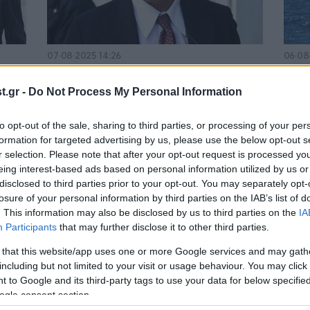
07·08·2025 14:26
06·08
 με
Λύτρας για το ατύχημα με το σκάφος
Πώς 
α,
του στη Σαντορίνη: Δεν
Απόσ
.gr -
Do Not Process My Personal Information
λειτουργούσε το τιμόνι και
Στιγ
χτυπήσαμε
σύζυ
to opt-out of the sale, sharing to third parties, or processing of your per
formation for targeted advertising by us, please use the below opt-out s
r selection. Please note that after your opt-out request is processed y
eing interest-based ads based on personal information utilized by us or
disclosed to third parties prior to your opt-out. You may separately opt-
losure of your personal information by third parties on the IAB’s list of
. This information may also be disclosed by us to third parties on the
IA
Participants
that may further disclose it to other third parties.
 that this website/app uses one or more Google services and may gath
including but not limited to your visit or usage behaviour. You may click 
 to Google and its third-party tags to use your data for below specifi
ogle consent section.
04·07·2025 23:57
04·07