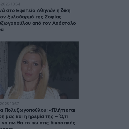
·2025 10:54
νά στο Εφετείο Αθηνών η δίκη
τον ξυλοδαρμό της Σοφίας
υζωγοπούλου από τον Απόστολο
ρα
·2025 10:37
α Πολυζωγοπούλου: «Πλήττεται
ρη μας και η ηρεμία της – Ό,τι
ι να πω θα το πω στις δικαστικές