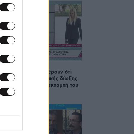
·2025 12:00
αστικοί κύκλοι αναφέρουν ότι
χει πιθανότητα ποινικής δίωξης
 του Λύτρα», λέει η εκπομπή του
κα