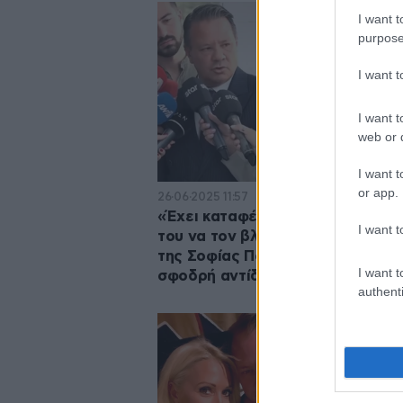
I want t
purpose
I want 
I want t
web or d
I want t
or app.
26·06·2025 11:57
«Έχει καταφέρει να μη θέλει το π
I want t
του να τον βλέπει», λέει ο δικηγ
της Σοφίας Πολυζωγοπούλου – 
I want t
σφοδρή αντίδραση Λύτρα
authenti