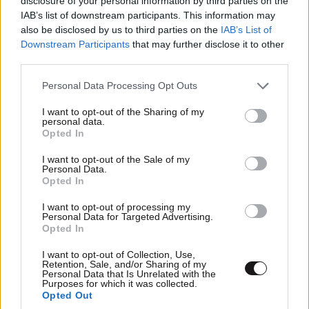
disclosure of your personal information by third parties on the
IAB’s list of downstream participants. This information may
also be disclosed by us to third parties on the
IAB’s List of
Downstream Participants
that may further disclose it to other
ΔΕΣΠΟΤΗΣ
03·11·2023 13:57
third parties.
Please note that this website/app uses one or more Google
ΘΑ ΜΠΟΡΟΥΣΕ ΝΑ ΤΑΙΣΕΙ ΚΑΙ ΚΑΜΙΛΑ Η
Personal Data Processing Opt Outs
services and may gather and store information including but
καμιλα$$$$$$$$
not limited to your visit or usage behaviour. You may click to
I want to opt-out of the Sharing of my
personal data.
grant or deny consent to Google and its third-party tags to
Απαντήστε
0
0
Opted In
use your data for below specified purposes in below Google
consent section.
I want to opt-out of the Sale of my
Personal Data.
Opted In
I want to opt-out of processing my
Personal Data for Targeted Advertising.
Opted In
I want to opt-out of Collection, Use,
Retention, Sale, and/or Sharing of my
Personal Data that Is Unrelated with the
Purposes for which it was collected.
Opted Out