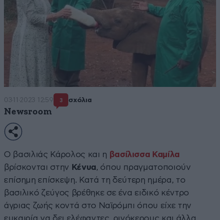
03·11·2023 12:59
σχόλια
3
Newsroom
Ο βασιλιάς Κάρολος
και η
βασίλισσα Καμίλα
βρίσκονται στην
Κένυα
, όπου πραγματοποιούν
επίσημη επίσκεψη. Κατά τη δεύτερη ημέρα, το
βασιλικό ζεύγος βρέθηκε σε ένα ειδικό κέντρο
άγριας ζωής κοντά στο Ναϊρόμπι όπου είχε την
ευκαιρία να δει ελέφαντες, ρινόκερους και άλλα