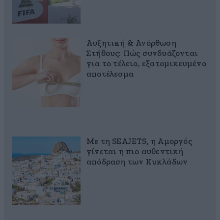
Αυξητική & Ανόρθωση
Στήθους: Πώς συνδυάζονται
για το τέλειο, εξατομικευμένο
αποτέλεσμα
Με τη SEAJETS, η Αμοργός
γίνεται η πιο αυθεντική
απόδραση των Κυκλάδων