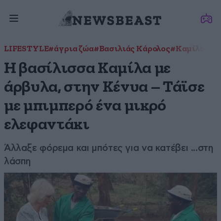
LIFESTYLE
#άγρια ζώα
#Βασιλιάς Κάρολος
#Καμίλα Πά
H βασίλισσα Καμίλα με
άρβυλα, στην Κένυα – Τάϊσε
με μπιμπερό ένα μικρό
ελεφαντάκι
Άλλαξε φόρεμα και μπότες για να κατέβει ...στη
λάσπη