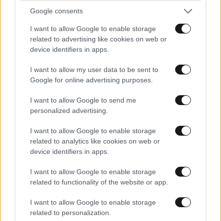
Google consents
I want to allow Google to enable storage
related to advertising like cookies on web or
device identifiers in apps.
φφφ
03·11·2023 13:49
I want to allow my user data to be sent to
Google for online advertising purposes.
ζωάρα ,στην υγειά των κορόϊδων
I want to allow Google to send me
Απαντήστε
1
0
personalized advertising.
I want to allow Google to enable storage
related to analytics like cookies on web or
device identifiers in apps.
ΚΛΕΩΝ
03·11·2023 13:06
I want to allow Google to enable storage
Πηγε να δει τις αποικιες απο κοντα!
related to functionality of the website or app.
Απαντήστε
1
0
I want to allow Google to enable storage
related to personalization.