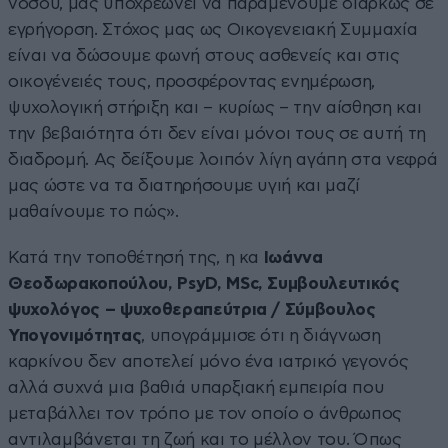
νόσου, μας υποχρεώνει να παραμένουμε διαρκώς σε
εγρήγορση. Στόχος μας ως Οικογενειακή Συμμαχία
είναι να δώσουμε φωνή στους ασθενείς και στις
οικογένειές τους, προσφέροντας ενημέρωση,
ψυχολογική στήριξη και – κυρίως – την αίσθηση και
την βεβαιότητα ότι δεν είναι μόνοι τους σε αυτή τη
διαδρομή. Ας δείξουμε λοιπόν λίγη αγάπη στα νεφρά
μας ώστε να τα διατηρήσουμε υγιή και μαζί
μαθαίνουμε το πώς».
Κατά την τοποθέτησή της, η κα
Ιωάννα
Θεοδωρακοπούλου, PsyD, MSc, Συμβουλευτικός
ψυχολόγος – ψυχοθεραπεύτρια / Σύμβουλος
Υπογονιμότητας
, υπογράμμισε ότι η διάγνωση
καρκίνου δεν αποτελεί μόνο ένα ιατρικό γεγονός
αλλά συχνά μια βαθιά υπαρξιακή εμπειρία που
μεταβάλλει τον τρόπο με τον οποίο ο άνθρωπος
αντιλαμβάνεται τη ζωή και το μέλλον του. Όπως