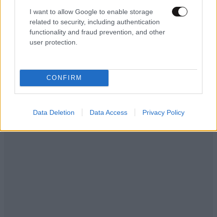
I want to allow Google to enable storage
related to security, including authentication
functionality and fraud prevention, and other
user protection.
Ακολουθήστε το
NEWSBEAST
στο
Google News
και μάθετε πρώτοι όλες τις ειδήσεις
CONFIRM
Data Deletion
Data Access
Privacy Policy