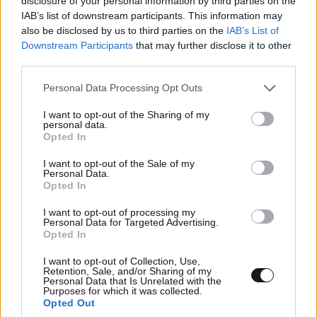
disclosure of your personal information by third parties on the
IAB’s list of downstream participants. This information may
also be disclosed by us to third parties on the
IAB’s List of
Downstream Participants
that may further disclose it to other
Ανησυχία για τον ιό του Δυτικού Νείλου στην
third parties.
Αττική – Ο ΙΣΑ καλεί σε άμεσες παρεμβάσεις
Please note that this website/app uses one or more Google
Personal Data Processing Opt Outs
και ατομική προστασία
services and may gather and store information including but
not limited to your visit or usage behaviour. You may click to
I want to opt-out of the Sharing of my
personal data.
grant or deny consent to Google and its third-party tags to
Opted In
use your data for below specified purposes in below Google
consent section.
I want to opt-out of the Sale of my
Personal Data.
Opted In
I want to opt-out of processing my
Personal Data for Targeted Advertising.
Opted In
I want to opt-out of Collection, Use,
Retention, Sale, and/or Sharing of my
Personal Data that Is Unrelated with the
Purposes for which it was collected.
Opted Out