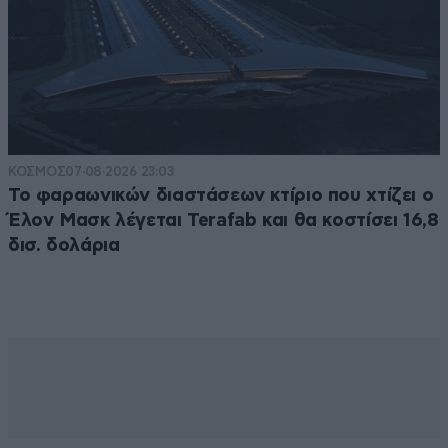
ΚΟΣΜΟΣ
07·08·2026 23:03
Το φαραωνικών διαστάσεων κτίριο που χτίζει ο
Έλον Μασκ λέγεται Terafab και θα κοστίσει 16,8
δισ. δολάρια