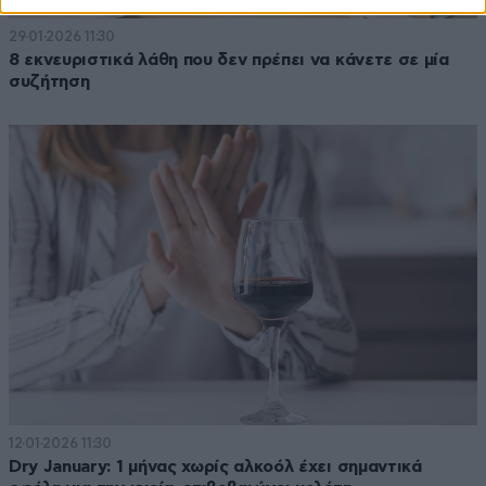
29·01·2026 11:30
8 εκνευριστικά λάθη που δεν πρέπει να κάνετε σε μία
συζήτηση
12·01·2026 11:30
Dry January: 1 μήνας χωρίς αλκοόλ έχει σημαντικά