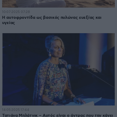
10·07·2025 07:28
Η αυτοφροντίδα ως βασικός πυλώνας ευεξίας και
υγείας
14·05·2025 17:44
Τατιάνα Μπλάτνικ – Αυτός είναι ο άντρας που την κάνει