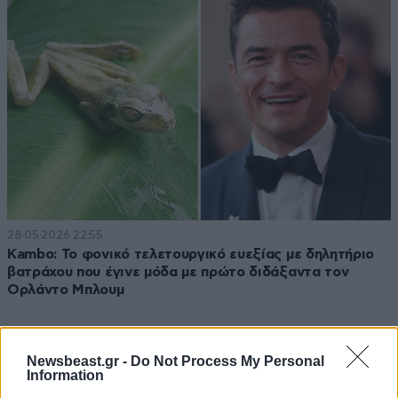
28·05·2026 22:55
Kambo: Το φονικό τελετουργικό ευεξίας με δηλητήριο
βατράχου που έγινε μόδα με πρώτο διδάξαντα τον
Ορλάντο Μπλουμ
Newsbeast.gr -
Do Not Process My Personal
Information