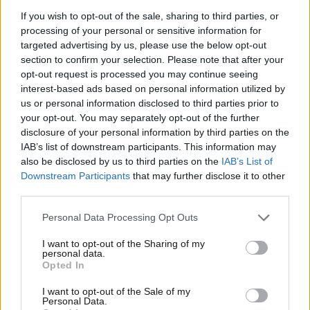
If you wish to opt-out of the sale, sharing to third parties, or
processing of your personal or sensitive information for
targeted advertising by us, please use the below opt-out
section to confirm your selection. Please note that after your
opt-out request is processed you may continue seeing
interest-based ads based on personal information utilized by
us or personal information disclosed to third parties prior to
your opt-out. You may separately opt-out of the further
disclosure of your personal information by third parties on the
IAB’s list of downstream participants. This information may
19·05·2026 10:18
also be disclosed by us to third parties on the
IAB’s List of
CARE FOR CARERS: Το νέο βιωματικό event για την
ευεξία και ενδυνάμωση των φαρμακοποιών
Downstream Participants
that may further disclose it to other
third parties.
Please note that this website/app uses one or more Google
Personal Data Processing Opt Outs
services and may gather and store information including but
not limited to your visit or usage behaviour. You may click to
I want to opt-out of the Sharing of my
personal data.
grant or deny consent to Google and its third-party tags to
Opted In
use your data for below specified purposes in below Google
consent section.
I want to opt-out of the Sale of my
Personal Data.