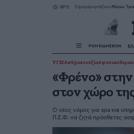
Σήμερα
γιορτάζουν:
ΡΟΗ ΕΙΔΗΣΕΩΝ
ΕΛ
ΥΓΕΙΑ
#Spa
#ευεξία
#φυσικοθεραπ
«Φρένο» στην
στον χώρο της
Ο νέος νόμος για spa και υπη
Π.Σ.Φ. να ζητά πρόσθετες ασφα