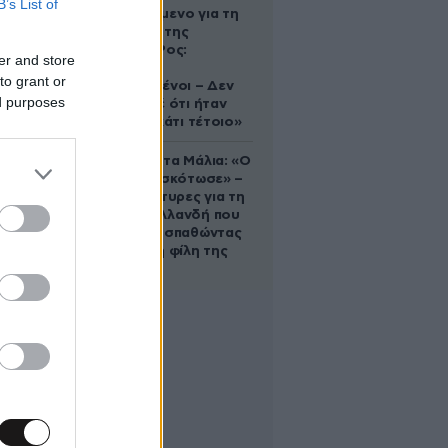
B’s List of
κατηγορούμενο για τη
δολοφονία της
Ελίζαμπεθ Ρος:
er and store
«Είμαστε
to grant or
συντετριμμένοι – Δεν
ed purposes
έδειξε ποτέ ότι ήταν
ικανός για κάτι τέτοιο»
Τραγωδία στα Μάλια: «Ο
πανικός τη σκότωσε» –
Τι λένε μάρτυρες για τη
42χρονη Ολλανδή που
πνίγηκε προσπαθώντας
να σώσει τη φίλη της