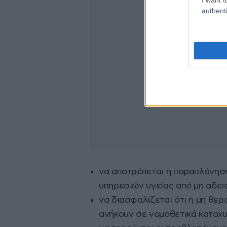
authenti
να αποτρέπεται η παραπλάνησ
υπηρεσιών υγείας από μη αδει
να διασφαλίζεται ότι η μη θε
ανήκουν σε νομοθετικά κατοχ