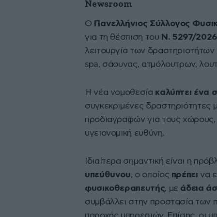
Newsroom
Ο
Πανελλήνιος Σύλλογος Φυσι
για τη θέσπιση του
Ν. 5297/2026
λειτουργία των δραστηριοτήτων 
spa, σάουνας, ατμόλουτρων, λου
Η νέα νομοθεσία
καλύπτει ένα 
συγκεκριμένες δραστηριότητες μ
προδιαγραφών για τους χώρους, 
υγειονομική ευθύνη.
Ιδιαίτερα σημαντική είναι η πρό
υπεύθυνου
, ο οποίος
πρέπει
να ε
φυσικοθεραπευτής
, με
άδεια ά
συμβάλλει στην προστασία των 
παροχής υπηρεσιών. Επίσης, οι υ