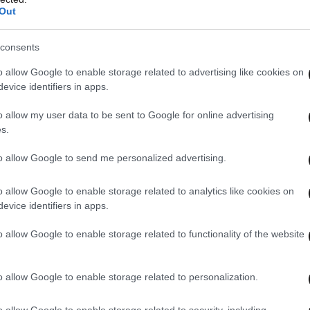
ιας Υγείας
απαιτεί πρόσθετες ασφαλιστικές
Out
.Σ.Φ. καλεί τα
Υπουργεία Ανάπτυξης και Υγείας
consents
στηρών κανονιστικών διατάξεων και
έγχου, ώστε:
o allow Google to enable storage related to advertising like cookies on
evice identifiers in apps.
o allow my user data to be sent to Google for online advertising
s.
to allow Google to send me personalized advertising.
o allow Google to enable storage related to analytics like cookies on
evice identifiers in apps.
o allow Google to enable storage related to functionality of the website
o allow Google to enable storage related to personalization.
o allow Google to enable storage related to security, including