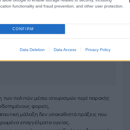
cation functionality and fraud prevention, and other user protection.
CONFIRM
Data Deletion
Data Access
Privacy Policy
η των πολιτών μέσω ισχυρισμών περί παροχής
οδοτημένους φορείς,
ραπευτική μάλαξη δεν υποκαθιστά πράξεις που
υρωμένα επαγγέλματα υγείας,