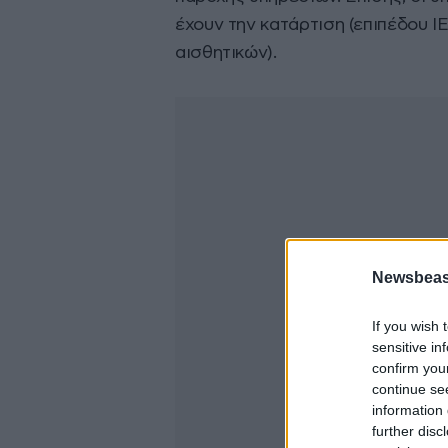
έχουν την κατάρτιση (επιπέδου 
αισθητικών).
Newsbeast
If you wish 
sensitive in
confirm you
continue se
information 
further disc