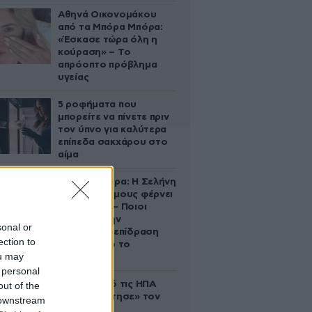
Αθηνά Οικονομάκου
από τα Μπόρα Μπόρα:
«Έσκασε τώρα όλη η
κούραση» – Το
απρόοπτο πρόβλημα
υγείας
5 ροφήματα που
μπορείτε να πίνετε πριν
τον ύπνο για καλύτερα
επίπεδα σακχάρου στο
αίμα
Ζώδια σήμερα: Η Σελήνη
στους Διδύμους φέρνει
ανατροπές – Ποιοι
δέχονται την
sonal or
ευεργετική επίδραση
ection to
του Δία από το
ou may
απόγευμα;
 personal
Ζευγάρι από τις ΗΠΑ
out of the
που «υιοθέτησε» τον
 downstream
Αφγανό