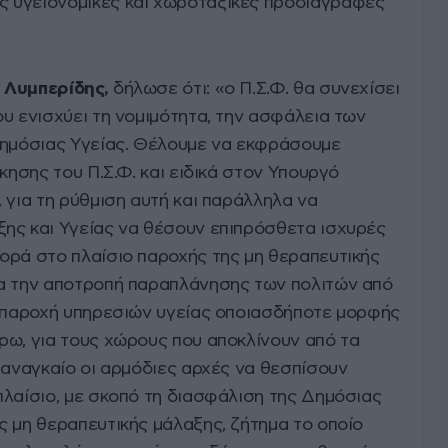
ς υγειονομικές και χωροταξικές προδιαγραφές
 Λυμπερίδης,
δήλωσε ότι: «ο Π.Σ.Φ. θα συνεχίσει
υ ενισχύει τη νομιμότητα, την ασφάλεια των
Δημόσιας Υγείας. Θέλουμε να εκφράσουμε
κησης του Π.Σ.Φ. και ειδικά στον Υπουργό
 για τη ρύθμιση αυτή και παράλληλα να
ης και Υγείας να θέσουν επιπρόσθετα ισχυρές
ορά στο πλαίσιο παροχής της μη θεραπευτικής
ια την αποτροπή παραπλάνησης των πολιτών από
ι παροχή υπηρεσιών υγείας οποιασδήποτε μορφής
ρω, για τους χώρους που αποκλίνουν από τα
 αναγκαίο οι αρμόδιες αρχές να θεσπίσουν
πλαίσιο, με σκοπό τη διασφάλιση της Δημόσιας
ς μη θεραπευτικής μάλαξης, ζήτημα το οποίο