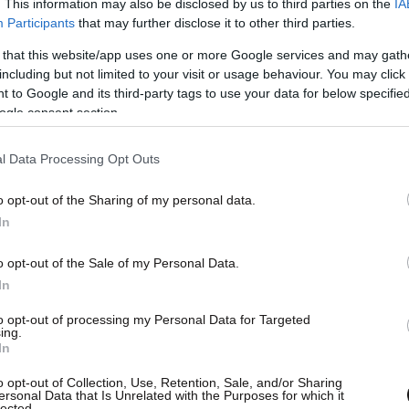
. This information may also be disclosed by us to third parties on the
IA
Participants
that may further disclose it to other third parties.
 that this website/app uses one or more Google services and may gath
including but not limited to your visit or usage behaviour. You may click 
 to Google and its third-party tags to use your data for below specifi
ogle consent section.
l Data Processing Opt Outs
o opt-out of the Sharing of my personal data.
In
o opt-out of the Sale of my Personal Data.
 μόνο δεν δημιουργεί στρεβλώσεις στην αγορά,
In
ουργίας για όλους τους παρόχους υπηρεσιών, που
σεβαστές. Παράλληλα, αναγνωρίζει τη
to opt-out of processing my Personal Data for Targeted
ing.
ων σχετικών ειδικοτήτων, στο πλαίσιο που
In
o opt-out of Collection, Use, Retention, Sale, and/or Sharing
ersonal Data that Is Unrelated with the Purposes for which it
lected.