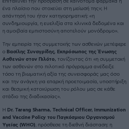
επιταχύνει την πρόσβαση σε καινοτόμα φάρμακα ή
ένα πλαίσιο που στοχεύει στη μείωσή της»; Η
απάντησή του ήταν κατηγορηματική: «η
συνδημιουργία, η ευελιξία στα κλινικά δεδομένα και
η αμοιβαία εμπιστοσύνη αποτελούν μονόδρομο».
Την εμπειρία της συμμετοχής των ασθενών μετέφερε
ο
Βασίλης Συναγρίδης, Εκπρόσωπος της Ένωσης
Ασθενών στον Πιλότο,
τονίζοντας ότι «η συμμετοχή
των ασθενών στο πιλοτικό πρόγραμμα ανέδειξε
τόσο τη βιωματική αξία της συνεισφοράς μας όσο
και την ανάγκη για επαρκή προετοιμασία, υποστήριξη
και θεσμική κατοχύρωση του ρόλου μας σε κάθε
στάδιο της διαδικασίας».
Η
Dr. Tarang Sharma, Technical Officer, Immunization
and Vaccine Policy του Παγκόσμιου Οργανισμού
Υγείας (WHO)
, πρόσθεσε τη διεθνή διάσταση: η