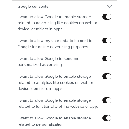
μετατραπούν σε τεκμηριωμένα δεδομένα και
Google consents
αποδείξεις πραγματικού κόσμου, που συμβάλλουν
I want to allow Google to enable storage
στην αξιολόγηση νέων αποτελεσματικών
related to advertising like cookies on web or
τεχνολογιών υγείας».
device identifiers in apps.
I want to allow my user data to be sent to
Η
Μη Εκτελεστική Πρόεδρος του ΕΟΠΥΥ και
Google for online advertising purposes.
Πρόεδρος της Επιτροπής Διαπραγμάτευσης Τιμών
Φαρμάκων, Δρ. Βασιλική-Κωνσταντίνα Γκογκοζώτου
I want to allow Google to send me
εστίασε στα πρακτικά διδάγματα του πιλότου.
personalized advertising.
Επεσήμανε ότι η απουσία επαρκούς χρόνου
I want to allow Google to enable storage
διαλόγου μεταξύ κλινικής αξιολόγησης και
related to analytics like cookies on web or
Επιτροπής Διαπραγμάτευσης δυσχέρανε τη
device identifiers in apps.
διαδικασία, και υπογράμμισε την ανάγκη
I want to allow Google to enable storage
τυποποίησης διαδικασιών (SOPs), στελέχωσης με
related to functionality of the website or app.
έμπειρα στελέχη και διασύνδεσης πληροφοριακών
συστημάτων.
I want to allow Google to enable storage
related to personalization.