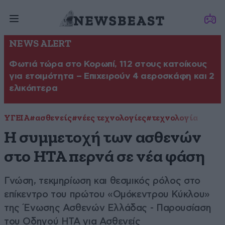
NEWS ALERT
Φωτιά τώρα στο Κορωπί, 112 στους κατοίκους
για ετοιμότητα – Επιχειρούν 4 αεροσκάφη και 2
ελικόπτερα
ΥΓΕΙΑ
#ασθενείς
#νέες τεχνολογίες
#τεχνολογία
Η συμμετοχή των ασθενών
στο HTA περνά σε νέα φάση
Γνώση, τεκμηρίωση και θεσμικός ρόλος στο
επίκεντρο του πρώτου «Ομόκεντρου Κύκλου»
της Ένωσης Ασθενών Ελλάδας - Παρουσίαση
του Οδηγού HTA για Ασθενείς