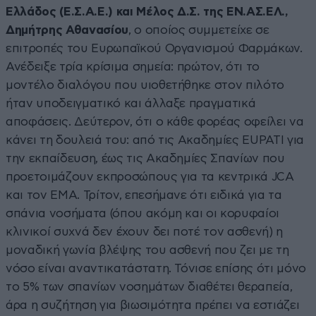
Ελλάδος (Ε.Σ.Α.Ε.) και Μέλος Δ.Σ. της ΕΝ.ΑΣ.ΕΛ.,
Δημήτρης Αθανασίου
, ο οποίος συμμετείχε σε
επιτροπές του Ευρωπαϊκού Οργανισμού Φαρμάκων.
Ανέδειξε τρία κρίσιμα σημεία: πρώτον, ότι το
μοντέλο διαλόγου που υιοθετήθηκε στον πιλότο
ήταν υποδειγματικό και άλλαξε πραγματικά
αποφάσεις. Δεύτερον, ότι ο κάθε φορέας οφείλει να
κάνει τη δουλειά του: από τις Ακαδημίες EUPATI για
την εκπαίδευση, έως τις Ακαδημίες Σπανίων που
προετοιμάζουν εκπροσώπους για τα κεντρικά JCA
και τον EMA. Τρίτον, επεσήμανε ότι ειδικά για τα
σπάνια νοσήματα (όπου ακόμη και οι κορυφαίοι
κλινικοί συχνά δεν έχουν δει ποτέ τον ασθενή) η
μοναδική γωνία βλέψης του ασθενή που ζει με τη
νόσο είναι αναντικατάστατη. Τόνισε επίσης ότι μόνο
το 5% των σπανίων νοσημάτων διαθέτει θεραπεία,
άρα η συζήτηση για βιωσιμότητα πρέπει να εστιάζει