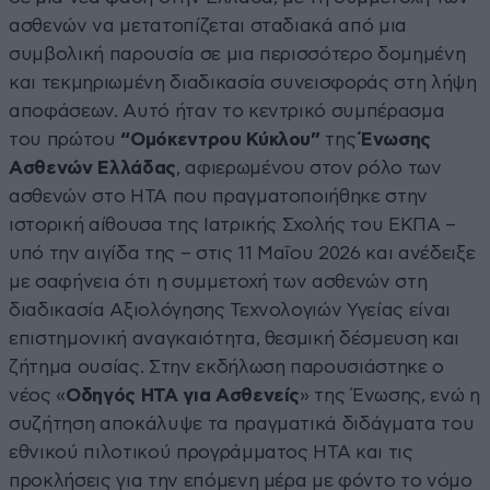
ασθενών να μετατοπίζεται σταδιακά από μια
συμβολική παρουσία σε μια περισσότερο δομημένη
και τεκμηριωμένη διαδικασία συνεισφοράς στη λήψη
αποφάσεων. Αυτό ήταν το κεντρικό συμπέρασμα
του πρώτου
“Ομόκεντρου Κύκλου”
της
Ένωσης
Ασθενών Ελλάδας
, αφιερωμένου στον ρόλο των
ασθενών στο HTA που πραγματοποιήθηκε στην
ιστορική αίθουσα της Ιατρικής Σχολής του ΕΚΠΑ –
υπό την αιγίδα της – στις 11 Μαΐου 2026 και ανέδειξε
με σαφήνεια ότι η συμμετοχή των ασθενών στη
διαδικασία Αξιολόγησης Τεχνολογιών Υγείας είναι
επιστημονική αναγκαιότητα, θεσμική δέσμευση και
ζήτημα ουσίας. Στην εκδήλωση παρουσιάστηκε ο
νέος «
Οδηγός HTA για Ασθενείς
» της Ένωσης, ενώ η
συζήτηση αποκάλυψε τα πραγματικά διδάγματα του
εθνικού πιλοτικού προγράμματος HTA και τις
προκλήσεις για την επόμενη μέρα με φόντο το νόμο