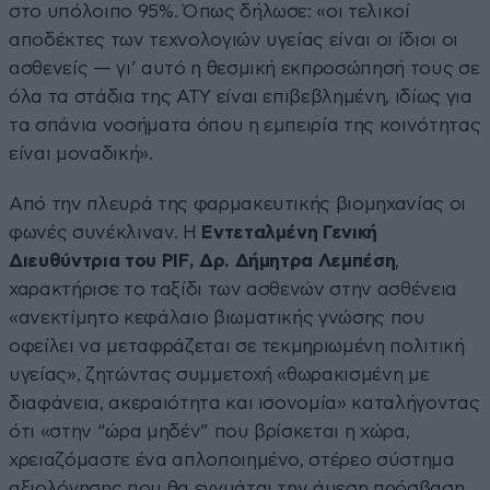
στο υπόλοιπο 95%. Όπως δήλωσε: «οι τελικοί
αποδέκτες των τεχνολογιών υγείας είναι οι ίδιοι οι
ασθενείς — γι’ αυτό η θεσμική εκπροσώπησή τους σε
όλα τα στάδια της ΑΤΥ είναι επιβεβλημένη, ιδίως για
τα σπάνια νοσήματα όπου η εμπειρία της κοινότητας
είναι μοναδική».
Από την πλευρά της φαρμακευτικής βιομηχανίας οι
φωνές συνέκλιναν. Η
Εντεταλμένη Γενική
Διευθύντρια του PIF, Δρ. Δήμητρα Λεμπέση
,
χαρακτήρισε το ταξίδι των ασθενών στην ασθένεια
«ανεκτίμητο κεφάλαιο βιωματικής γνώσης που
οφείλει να μεταφράζεται σε τεκμηριωμένη πολιτική
υγείας», ζητώντας συμμετοχή «θωρακισμένη με
διαφάνεια, ακεραιότητα και ισονομία» καταλήγοντας
ότι «στην “ώρα μηδέν” που βρίσκεται η χώρα,
χρειαζόμαστε ένα απλοποιημένο, στέρεο σύστημα
αξιολόγησης που θα εγγυάται την άμεση πρόσβαση