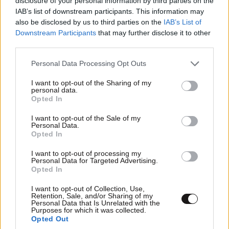
disclosure of your personal information by third parties on the
αποτελεσματικού, δίκαιου και πραγματικά
IAB’s list of downstream participants. This information may
ασθενοκεντρικού συστήματος υγείας».
also be disclosed by us to third parties on the
IAB’s List of
Downstream Participants
that may further disclose it to other
Η
Πρόεδρος της Επιτροπής Αξιολόγησης και
third parties.
Αποζημίωσης Φαρμάκων Ανθρώπινης Χρήσης,
Please note that this website/app uses one or more Google
Personal Data Processing Opt Outs
Καθηγήτρια Φλώρα Μπακοπούλου
, ανέδειξε τον
services and may gather and store information including but
πολύπλευρο ρόλο των ασθενών στο HTA: από τον
not limited to your visit or usage behaviour. You may click to
I want to opt-out of the Sharing of my
personal data.
εντοπισμό ανεκπλήρωτων αναγκών στην Σάρωση
grant or deny consent to Google and its third-party tags to
Opted In
use your data for below specified purposes in below Google
Ορίζοντα, έως την παροχή δεδομένων πραγματικού
consent section.
I want to opt-out of the Sale of my
κόσμου που επαληθεύουν στην πράξη την
Personal Data.
προστιθέμενη θεραπευτική αξία, καθώς πολλά αρχικά
Opted In
υποσχόμενα φάρμακα αποδεικνύεται με τον χρόνο
I want to opt-out of processing my
ότι δεν ανταποκρίνονται στις αρχικές εκτιμήσεις.
Personal Data for Targeted Advertising.
Opted In
Επεσήμανε ότι η χώρα καθυστερεί στην ανάπτυξη
μητρώων με εκβάσεις υγείας, απαραίτητων για
I want to opt-out of Collection, Use,
Retention, Sale, and/or Sharing of my
επιμερισμό ευθύνης και εξοικονόμηση πόρων. Όπως
Personal Data that Is Unrelated with the
Purposes for which it was collected.
σημείωσε: «με τη χρήση κατάλληλων μεθόδων, οι
Opted Out
πληροφορίες των ασθενών μπορούν να