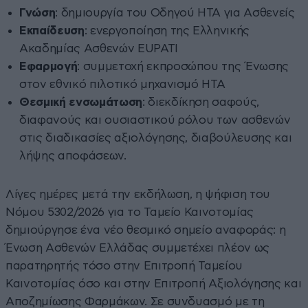
Γνώση
: δημιουργία του Οδηγού HTA για Ασθενείς
Εκπαίδευση
: ενεργοποίηση της Ελληνικής
Ακαδημίας Ασθενών EUPATI
Εφαρμογή
: συμμετοχή εκπροσώπου της Ένωσης
στον εθνικό πιλοτικό μηχανισμό HTA
Θεσμική ενσωμάτωση
: διεκδίκηση σαφούς,
διαφανούς και ουσιαστικού ρόλου των ασθενών
στις διαδικασίες αξιολόγησης, διαβούλευσης και
λήψης αποφάσεων.
Λίγες ημέρες μετά την εκδήλωση, η ψήφιση του
Νόμου 5302/2026 για το Ταμείο Καινοτομίας
δημιούργησε ένα νέο θεσμικό σημείο αναφοράς: η
Ένωση Ασθενών Ελλάδας συμμετέχει πλέον ως
παρατηρητής τόσο στην Επιτροπή Ταμείου
Καινοτομίας όσο και στην Επιτροπή Αξιολόγησης και
Αποζημίωσης Φαρμάκων. Σε συνδυασμό με τη