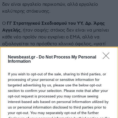
δεν είναι εργαλείο περικοπών, αλλά εργαλείο
καλύτερης στόχευσης.
Ο
ΓΓ Στρατηγικού Σχεδιασμού του ΥΥ, Δρ. Άρης
Αγγελής
, ήταν σαφής: στόχος δεν είναι να μπαίνει
κάθε νέο προϊόν που εγκρίνει ο EMA, αλλά να
αξιολογείται το πρόσθετο κλινικό όφελος, «γιατί
μόνο έτσι το σύστημα γίνεται βιώσιμο και οι
Newsbeast.gr -
Do Not Process My Personal
ασθενείς παίρνουν θεραπείες που αξίζουν».
Information
Παρουσίασε τον νέο μεθοδολογικό οδηγό,
βασισμένο στο πρότυπο του NICE ως “live
If you wish to opt-out of the sale, sharing to third parties, or
document”, ενώ ανακοίνωσε ότι επόμενη νομοθετική
processing of your personal or sensitive information for
πρωτοβουλία θα προβλέπει συμμετοχή εκπροσώπων
targeted advertising by us, please use the below opt-out
section to confirm your selection. Please note that after your
ασθενών ως εμπειρογνωμόνων στην Επιτροπή
opt-out request is processed you may continue seeing
Αξιολόγησης. Όπως υπογράμμισε, «η ενεργός
interest-based ads based on personal information utilized by
συμμετοχή των ασθενών αποτελεί βασική
us or personal information disclosed to third parties prior to
προϋπόθεση για τη διαμόρφωση ενός πιο
your opt-out. You may separately opt-out of the further