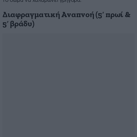
το σώμα να χαλαρώνει γρήγορα.
Διαφραγματική Αναπνοή (5′ πρωί &
5′ βράδυ)