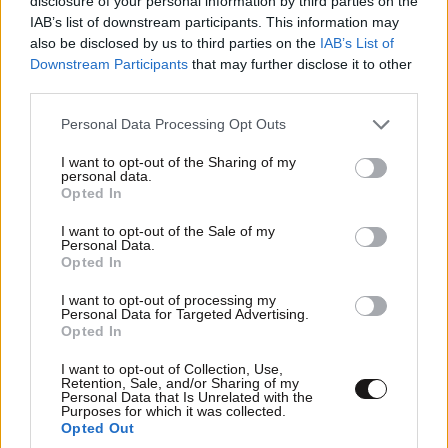
disclosure of your personal information by third parties on the
IAB’s list of downstream participants. This information may
also be disclosed by us to third parties on the
IAB’s List of
Downstream Participants
that may further disclose it to other
third parties.
Please note that this website/app uses one or more Google
Personal Data Processing Opt Outs
services and may gather and store information including but
Η σιωπηλή κατάρρευση των γυναικών – Τι
not limited to your visit or usage behaviour. You may click to
I want to opt-out of the Sharing of my
personal data.
grant or deny consent to Google and its third-party tags to
αποκαλύπτει η Dr. Καλαϊτζή
Opted In
use your data for below specified purposes in below Google
consent section.
I want to opt-out of the Sale of my
Personal Data.
Opted In
I want to opt-out of processing my
Personal Data for Targeted Advertising.
Opted In
I want to opt-out of Collection, Use,
Retention, Sale, and/or Sharing of my
Personal Data that Is Unrelated with the
Purposes for which it was collected.
Opted Out