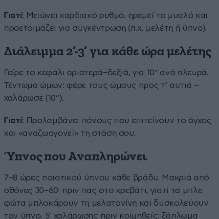
Γιατί
: Μειώνει καρδιακό ρυθμό, ηρεμεί το μυαλό και
προετοιμάζει για συγκέντρωση (π.χ. μελέτη ή ύπνο).
Διάλειμμα 2’-3’ για κάθε ώρα μελέτης
Γείρε το κεφάλι αριστερά–δεξιά, για 10″ ανά πλευρά.
Τέντωμα ώμων: φέρε τους ώμους προς τ’ αυτιά –
χαλάρωσε (10″).
Γιατί
: Προλαμβάνει πόνους που επιτείνουν το άγχος
και «αναζωογονεί» τη στάση σου.
Ύπνος που Αναπληρώνει
7–8 ώρες ποιοτικού ύπνου κάθε βράδυ. Μακριά από
οθόνες 30–60′ πριν πας στο κρεβάτι, γιατί τα μπλε
φώτα μπλοκάρουν τη μελατονίνη και δυσκολεύουν
τον ύπνο. 5′ χαλάρωσης πριν κοιμηθείς: ξάπλωμα