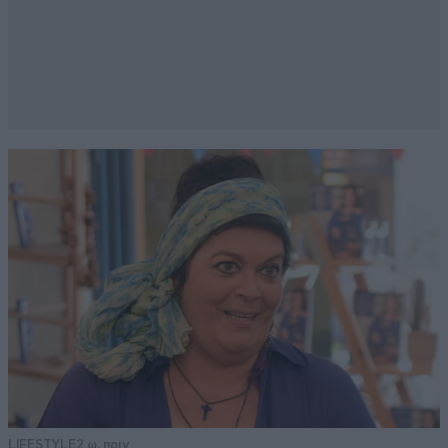
LIFESTYLE
2 ω. πριν