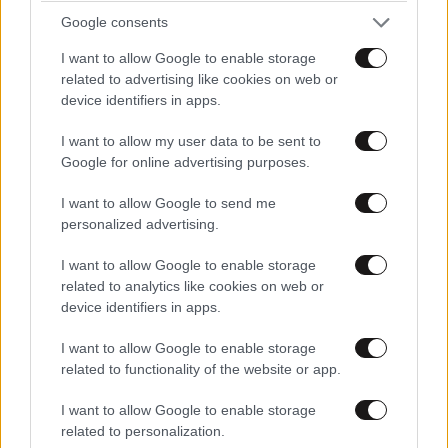
Google consents
I want to allow Google to enable storage
Η γυμναστική του Spider-Man: Δεν χρειάζεστε
related to advertising like cookies on web or
υπερδυνάμεις… Μόνο 20 λεπτά και 3 ασκήσεις
device identifiers in apps.
που δυναμώνουν όλο το σώμα
I want to allow my user data to be sent to
Google for online advertising purposes.
I want to allow Google to send me
personalized advertising.
Ακολουθήστε το
NEWSBEAST
στο
Google News
I want to allow Google to enable storage
και μάθετε πρώτοι όλες τις ειδήσεις
related to analytics like cookies on web or
device identifiers in apps.
I want to allow Google to enable storage
related to functionality of the website or app.
I want to allow Google to enable storage
related to personalization.