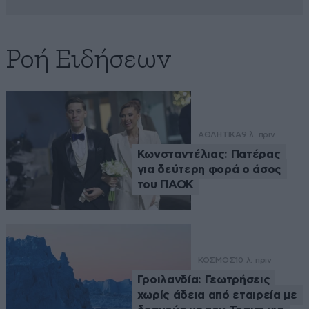
Ροή Ειδήσεων
ΑΘΛΗΤΙΚΑ
9 λ. πριν
Κωνσταντέλιας: Πατέρας
για δεύτερη φορά ο άσος
του ΠΑΟΚ
ΚΟΣΜΟΣ
10 λ. πριν
Γροιλανδία: Γεωτρήσεις
χωρίς άδεια από εταιρεία με