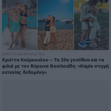
LIFESTYLE
08·08·2026 19:12
Εριέττα Κούρκουλου – Τα 33α γενέθλια και τα
φιλιά με τον Βύρωνα Βασιλειάδη: «Καμία στιγμή
ευτυχίας δεδομένη»