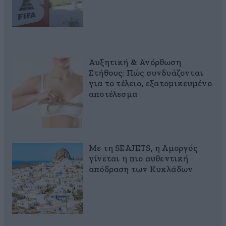
Αυξητική & Ανόρθωση
Στήθους: Πώς συνδυάζονται
για το τέλειο, εξατομικευμένο
αποτέλεσμα
Με τη SEAJETS, η Αμοργός
γίνεται η πιο αυθεντική
απόδραση των Κυκλάδων