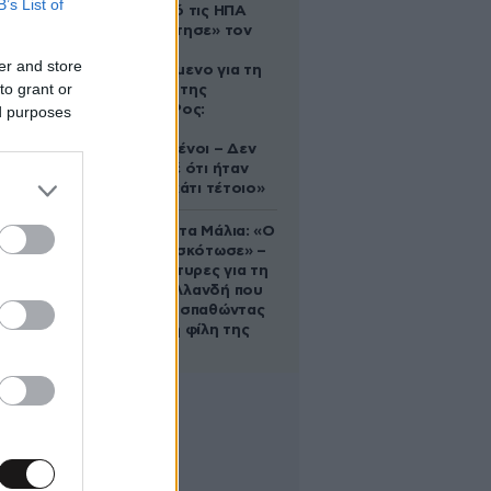
B’s List of
Ζευγάρι από τις ΗΠΑ
που «υιοθέτησε» τον
Αφγανό
er and store
κατηγορούμενο για τη
to grant or
δολοφονία της
Ελίζαμπεθ Ρος:
ed purposes
«Είμαστε
συντετριμμένοι – Δεν
έδειξε ποτέ ότι ήταν
ικανός για κάτι τέτοιο»
Τραγωδία στα Μάλια: «Ο
πανικός τη σκότωσε» –
Τι λένε μάρτυρες για τη
42χρονη Ολλανδή που
πνίγηκε προσπαθώντας
να σώσει τη φίλη της