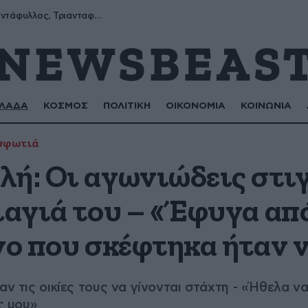
Μύρων, Τριαντάφυλλος, Τριανταφυλλιά, Φυλλιώ, Ρόζα
ΛΑΔΑ
ΚΟΣΜΟΣ
ΠΟΛΙΤΙΚΗ
ΟΙΚΟΝΟΜΙΑ
ΚΟΙΝΩΝΙΑ
#φωτιά
λή: Οι αγωνιώδεις στι
ιαγιά του – «Έφυγα απ
νο που σκέφτηκα ήταν 
αν τις οικίες τους να γίνονται στάχτη - «Ήθελα 
ς μου»