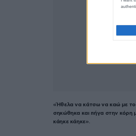
authenti
«Ήθελα να κάτσω να καώ με το σ
σηκώθηκα και πήγα στην κόρη 
κάηκε κάηκε»
.