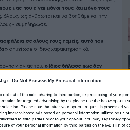
ια τα μηνύματα εκκένωσης, αλλά «κάποιες φορές
υς μας που είναι μόνοι τους, όχι μόνο τους
ες, όλους, ως άνθρωποι και να βοηθάμε και την
όλους» συμπλήρωσε.
 ασφάλεια σε όλους τους τομείς, αυτό που
άδα»
σημείωσε ο ίδιος χαρακτηριστικά.
ρονης γιαγιάς του,
ο ίδιος δήλωσε πως δεν
ό άγνωστο
.
.gr -
Do Not Process My Personal Information
to opt-out of the sale, sharing to third parties, or processing of your per
formation for targeted advertising by us, please use the below opt-out s
r selection. Please note that after your opt-out request is processed y
eing interest-based ads based on personal information utilized by us or
disclosed to third parties prior to your opt-out. You may separately opt-
losure of your personal information by third parties on the IAB’s list of