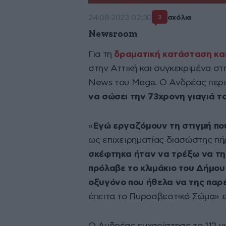
24·08·2023 02:30
σχόλια
3
Newsroom
Για τη
δραματική κατάσταση κα
στην Αττική και συγκεκριμένα σ
News του Mega. Ο Ανδρέας περ
να σώσει την 73χρονη γιαγιά το
«
Εγώ εργαζόμουν τη στιγμή πο
ως επιχειρηματίας διασώστης πή
σκέφτηκα ήταν να τρέξω να τ
πρόλαβε το κλιμάκιο του Δήμου 
οξυγόνο που ήθελα να της παρ
έπειτα το Πυροσβεστικό Σώμα» ε