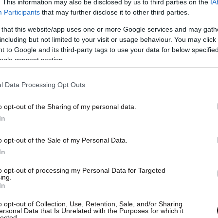
. This information may also be disclosed by us to third parties on the
IA
Participants
that may further disclose it to other third parties.
 that this website/app uses one or more Google services and may gath
including but not limited to your visit or usage behaviour. You may click 
 to Google and its third-party tags to use your data for below specifi
ogle consent section.
l Data Processing Opt Outs
o opt-out of the Sharing of my personal data.
In
έγιναν στάχτη
o opt-out of the Sale of my Personal Data.
In
έσα σε σπίτι στη περιοχή της Φυλής που
to opt-out of processing my Personal Data for Targeted
 ιστορίες των ανθρώπων που ζούσαν μέσα σε
ing.
In
o opt-out of Collection, Use, Retention, Sale, and/or Sharing
ersonal Data that Is Unrelated with the Purposes for which it
ακό δεν το έχω ξαναδεί. Τη φωτιά τη βάλανε
lected.