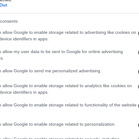
Out
 λέει η κυρία Ελένη.
consents
στάχτη. Η κυρία Ελένη δεν ήθελε να αποχωριστεί
o allow Google to enable storage related to advertising like cookies on
 έκανε όμως για χάρη του γιου της.
evice identifiers in apps.
o allow my user data to be sent to Google for online advertising
s.
to allow Google to send me personalized advertising.
o allow Google to enable storage related to analytics like cookies on
evice identifiers in apps.
o allow Google to enable storage related to functionality of the website
o allow Google to enable storage related to personalization.
o allow Google to enable storage related to security, including