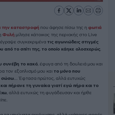
ι την καταστροφή
που άφησε πίσω της η
φωτιά
τη
Φυλή
μίλησε κάτοικος της περιοχής στο Live
ιέγραψε συγκεκριμένα
τις αγωνιώδεις στιγμές
υ από το σπίτι της, το οποίο κάηκε ολοσχερώς
.
υ συνέβη το κακό
, έφυγα από τη δουλειά μου και
ρα τον εξοπλισμό μου και
το μόνο που
η σώσω
… Έφτασα πρώτος, αλλά ευτυχώς
και πήρανε τη γυναίκα γιατί εγώ πήρα και το
έχω
, αλλά ευτυχώς τη φυγάδευσαν και ήρθε
ίπε.