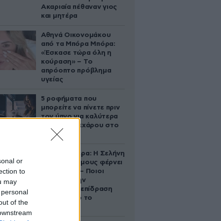
Ακαριαία πέθαναν γιος
και μητέρα
Αθηνά Οικονομάκου
από τα Μπόρα Μπόρα:
«Έσκασε τώρα όλη η
κούραση» – Το
απρόοπτο πρόβλημα
υγείας
5 ροφήματα που
μπορείτε να πίνετε πριν
τον ύπνο για καλύτερα
επίπεδα σακχάρου στο
αίμα
Ζώδια σήμερα: Η Σελήνη
sonal or
στους Διδύμους φέρνει
ection to
ανατροπές – Ποιοι
δέχονται την
ou may
ευεργετική επίδραση
 personal
του Δία από το
out of the
απόγευμα;
 downstream