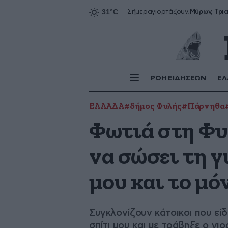
Σήμερα
γιορτάζουν:
ΡΟΗ ΕΙΔΗΣΕΩΝ
ΕΛ
ΕΛΛΑΔΑ
#δήμος Φυλής
#Πάρνηθα
Φωτιά στη Φυ
να σώσει τη γ
μου και το μό
Συγκλονίζουν κάτοικοι που είδ
σπίτι μου και με τράβηξε ο γιο