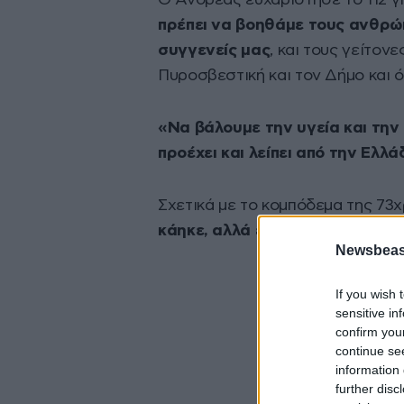
Ο Ανδρέας ευχαρίστησε το 112 γ
πρέπει να βοηθάμε τους ανθρώπο
συγγενείς μας
, και τους γείτον
Πυροσβεστική και τον Δήμο και 
«Να βάλουμε την υγεία και την
προέχει και λείπει από την Ελλ
Σχετικά με το κομπόδεμα της 73χ
κάηκε, αλλά έχει αφαιρεθεί απ
Newsbeast
If you wish 
sensitive in
confirm you
continue se
information 
further disc