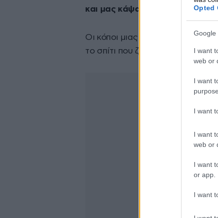
Opted 
και μας κάψανε το χωριό μας»
,
Google 
Οι κόποι μιας ζωής έχουν γίνει 
I want t
το σπίτι που ζει επί 50 χρόνια το
web or d
I want t
purpose
I want 
I want t
web or d
I want t
or app.
I want t
I want t