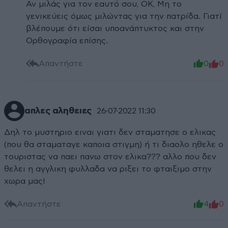
Αν μιλάς για τον εαυτό σου, ΟΚ, Μη το
γενικεύεις όμως μιλώντας για την πατρίδα. Γιατί
βλέπουμε ότι είσαι υποανάπτυκτος και στην
Ορθογραφία επίσης.
Απαντήστε
0
0
απλες αληθειες
26·07·2022 11:30
Δηλ το μυστηριο ειναι γιατι δεν σταματησε ο ελικας
(που θα σταματαγε καποια στιγμη) ή τι διαολο ηθελε ο
τουριστας να παει πανω στον ελικα??? αλλο που δεν
θελει η αγγλικη φυλλαδα να ριξει το φταιξιμο στην
χωρα μας!
Απαντήστε
4
0