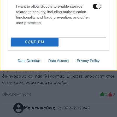
I want to allow Google to enable storage
related to security, including authentication
functionality and fraud prevention, and other
user protection.
κφ
26·07·2022 11:52
CONFIRM
πάνω που λέγαμε για τους τούρκους που ρίξανε το
λιμενακό σκάφος στα βράχια ήρθε αυτό με την
ανθρώπινη απώλεια απο λάθος του έλληνα πιλότου.
Data Deletion
Data Access
Privacy Policy
Δυστυχώς ούτε καλύτερους πιλότους έχουμε ούτε
καλύτερους ναυτικούς ούτε γιατρούς ούτε
δικηγόρους και πάει λέγοντας. Είμαστε υποανάπτικτοι
στην κουλτούρα και στο μυαλό.
Απαντήστε
0
3
Μη γενικεύεις
26·07·2022 20:45