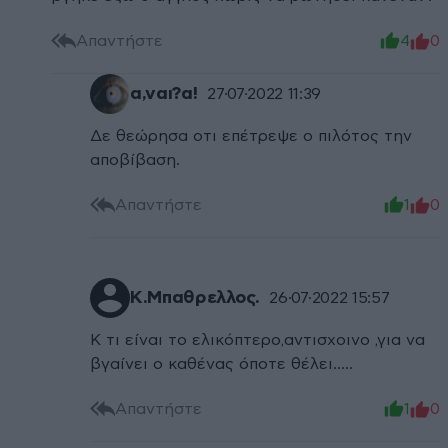
Απαντήστε
4
0
α,ναι?α!
27·07·2022 11:39
Δε θεώρησα οτι επέτρεψε ο πιλότος την
αποβίβαση.
Απαντήστε
1
0
Κ.Μπαθρελλος.
26·07·2022 15:57
Κ τι είναι το ελικόπτερο,αντισχοινο ,για να
βγαίνει ο καθένας όποτε θέλει.....
Απαντήστε
1
0