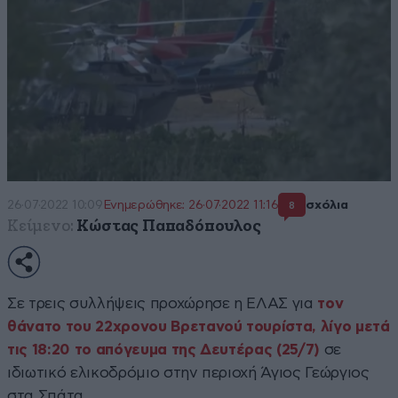
26·07·2022 10:09
Ενημερώθηκε: 26·07·2022 11:16
σχόλια
8
Κείμενο:
Κώστας Παπαδόπουλος
Σε τρεις συλλήψεις προχώρησε η ΕΛΑΣ για
τον
θάνατο του 22χρονου Βρετανού τουρίστα, λίγο μετά
τις 18:20 το απόγευμα της Δευτέρας (25/7)
σε
ιδιωτικό ελικοδρόμιο στην περιοχή Άγιος Γεώργιος
στα Σπάτα.