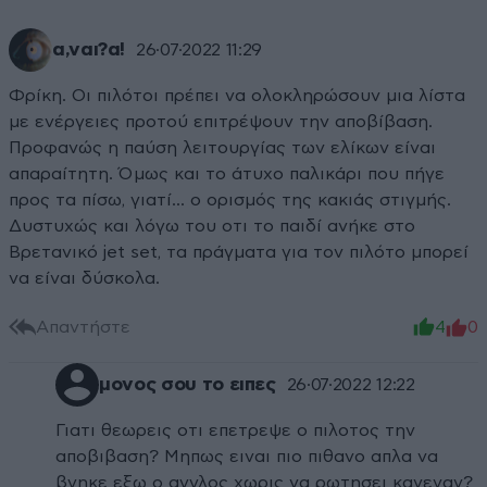
α,ναι?α!
26·07·2022 11:29
Φρίκη. Οι πιλότοι πρέπει να ολοκληρώσουν μια λίστα
με ενέργειες προτού επιτρέψουν την αποβίβαση.
Προφανώς η παύση λειτουργίας των ελίκων είναι
απαραίτητη. Όμως και το άτυχο παλικάρι που πήγε
προς τα πίσω, γιατί... ο ορισμός της κακιάς στιγμής.
Δυστυχώς και λόγω του οτι το παιδί ανήκε στο
Βρετανικό jet set, τα πράγματα για τον πιλότο μπορεί
να είναι δύσκολα.
Απαντήστε
4
0
μονος σου το ειπες
26·07·2022 12:22
Γιατι θεωρεις οτι επετρεψε ο πιλοτος την
αποβιβαση? Μηπως ειναι πιο πιθανο απλα να
βγηκε εξω ο αγγλος χωρις να ρωτησει κανεναν?