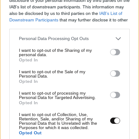
disclosure of your personal information by third parties on the
IAB’s list of downstream participants. This information may
also be disclosed by us to third parties on the
IAB’s List of
Downstream Participants
that may further disclose it to other
third parties.
Please note that this website/app uses one or more Google
Xαρακτήρες: 0/1000
Personal Data Processing Opt Outs
services and may gather and store information including but
Διαβάστε και ακολουθήστε τους κανόνες σχολιασμού
not limited to your visit or usage behaviour. You may click to
I want to opt-out of the Sharing of my
personal data.
grant or deny consent to Google and its third-party tags to
Opted In
use your data for below specified purposes in below Google
ΠΡΟΣΘΗΚΗ
consent section.
I want to opt-out of the Sale of my
Personal Data.
Opted In
I want to opt-out of processing my
Απόδημος
26·07·2022 13:08
Personal Data for Targeted Advertising.
Opted In
Κάτω από τη γέφυρα της 59 οδού, στο ανατολικό
I want to opt-out of Collection, Use,
ποτάμι της Νέας Υόρκης, υπάρχει ένα από τα πιο
Retention, Sale, and/or Sharing of my
χρησιμοποιούμενα ελικοδρόμια στον κόσμο. Η
Personal Data that Is Unrelated with the
Purposes for which it was collected.
συνήθης πρακτική εκεί είναι το λεγόμενο touch and
Opted Out
go, όπου με τον κινητήρα και τα στροφεία σε