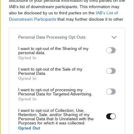
disclosure of your personal information by third parties on the
IAB’s list of downstream participants. This information may
also be disclosed by us to third parties on the
IAB’s List of
Downstream Participants
that may further disclose it to other
third parties.
Please note that this website/app uses one or more Google
Personal Data Processing Opt Outs
services and may gather and store information including but
not limited to your visit or usage behaviour. You may click to
I want to opt-out of the Sharing of my
personal data.
grant or deny consent to Google and its third-party tags to
Opted In
use your data for below specified purposes in below Google
consent section.
I want to opt-out of the Sale of my
Personal Data.
Opted In
I want to opt-out of processing my
Personal Data for Targeted Advertising.
LIFESTYLE
06·08·2026 16:11
Opted In
Βλαδίμηρος Κυριακίδης: «Δεν πιστεύω στον
Θεό, είναι δημιούργημα του ανθρώπου»
I want to opt-out of Collection, Use,
Retention, Sale, and/or Sharing of my
Personal Data that Is Unrelated with the
Purposes for which it was collected.
Opted Out