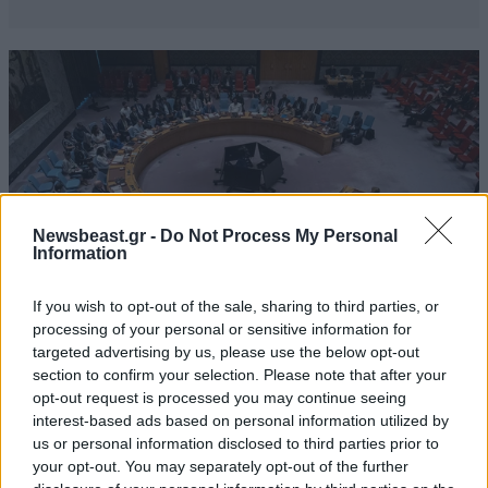
Newsbeast.gr -
Do Not Process My Personal
Information
If you wish to opt-out of the sale, sharing to third parties, or
processing of your personal or sensitive information for
targeted advertising by us, please use the below opt-out
ΚΟΣΜΟΣ
06·08·2026 22:16
section to confirm your selection. Please note that after your
Σύγκρουση στον ΟΗΕ: Εννέα κράτη λένε «όχι»
opt-out request is processed you may continue seeing
interest-based ads based on personal information utilized by
στη Ρωσία για τα Ποινικά Δικαστήρια –
us or personal information disclosed to third parties prior to
Ανάμεσά τους και η Ελλάδα
your opt-out. You may separately opt-out of the further