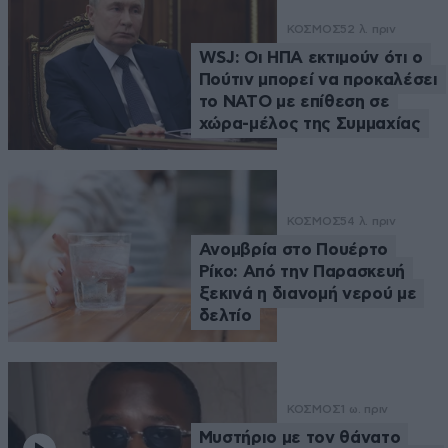
ΚΟΣΜΟΣ
52 λ. πριν
WSJ: Οι ΗΠΑ εκτιμούν ότι ο
Πούτιν μπορεί να προκαλέσει
το ΝΑΤΟ με επίθεση σε
χώρα-μέλος της Συμμαχίας
ΚΟΣΜΟΣ
54 λ. πριν
Ανομβρία στο Πουέρτο
Ρίκο: Από την Παρασκευή
ξεκινά η διανομή νερού με
δελτίο
ΚΟΣΜΟΣ
1 ω. πριν
Μυστήριο με τον θάνατο