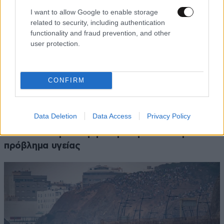
I want to allow Google to enable storage
related to security, including authentication
functionality and fraud prevention, and other
user protection.
CONFIRM
LIFESTYLE
06·08·2026 22:38
Data Deletion
Data Access
Privacy Policy
Αθηνά Οικονομάκου από τα Μπόρα Μπόρα:
«Έσκασε τώρα όλη η κούραση» – Το απρόοπτο
πρόβλημα υγείας