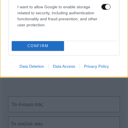
I want to allow Google to enable storage
related to security, including authentication
functionality and fraud prevention, and other
ΣΧΌΛΙΑ ΑΝΑΓΝΩΣΤΏΝ
0
user protection.
CONFIRM
Data Deletion
Data Access
Privacy Policy
ΠΡΟΣΘΕΣΤΕ ΤΟ ΣΧΟΛΙΟ ΣΑΣ