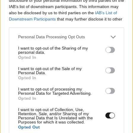
disclosure of your personal information by third parties on the
IAB’s list of downstream participants. This information may
also be disclosed by us to third parties on the
IAB’s List of
Ο πρίγκιπας Χάρι σήκωσε λευκή σημαία στην
Downstream Participants
that may further disclose it to other
οικογενειακή κόντρα: Η κίνηση που αρνείται να
third parties.
κάνει
Please note that this website/app uses one or more Google
Personal Data Processing Opt Outs
services and may gather and store information including but
not limited to your visit or usage behaviour. You may click to
I want to opt-out of the Sharing of my
personal data.
grant or deny consent to Google and its third-party tags to
Opted In
use your data for below specified purposes in below Google
consent section.
I want to opt-out of the Sale of my
Personal Data.
Opted In
I want to opt-out of processing my
Personal Data for Targeted Advertising.
Opted In
I want to opt-out of Collection, Use,
Retention, Sale, and/or Sharing of my
Personal Data that Is Unrelated with the
Purposes for which it was collected.
Opted Out
Φωτιά σε κατάστημα στο Παλαιό Φάληρο: