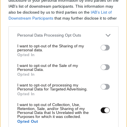
disclosure of your personal information by third parties on the
IAB’s list of downstream participants. This information may
also be disclosed by us to third parties on the
IAB’s List of
Downstream Participants
that may further disclose it to other
Xαρακτήρες: 0/1000
third parties.
Διαβάστε και ακολουθήστε τους κανόνες σχολιασμού
Please note that this website/app uses one or more Google
Personal Data Processing Opt Outs
services and may gather and store information including but
ΠΡΟΣΘΗΚΗ
not limited to your visit or usage behaviour. You may click to
I want to opt-out of the Sharing of my
personal data.
grant or deny consent to Google and its third-party tags to
Opted In
use your data for below specified purposes in below Google
consent section.
I want to opt-out of the Sale of my
Personal Data.
manoyla
Opted In
23·12·2020 11:03
I want to opt-out of processing my
Να υποθέσω οτι είχαν λάβει ειδική άδεια μετακίνησης
Personal Data for Targeted Advertising.
από την πολιτική προστασία και το υπουργείο
Opted In
Παιδείας, αφού παρακολουθούσε και η υπουργός. εγώ
I want to opt-out of Collection, Use,
που ήθελα να πάρω άδεια μετακίνησης εκτός νομού
Retention, Sale, and/or Sharing of my
Personal Data that Is Unrelated with the
γιατί πέθανε ο αδελφός της μητέρας μου, δεν
Purposes for which it was collected.
μπόρεσα να βγάλω γραμμή. Συγχαρητήρια.
Opted Out