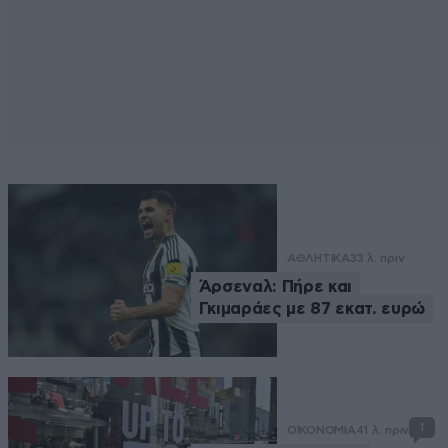
ΑΘΛΗΤΙΚΑ
33 λ. πριν
Άρσεναλ: Πήρε και
Γκιμαράες με 87 εκατ. ευρώ
1
ΟΙΚΟΝΟΜΙΑ
41 λ. πριν