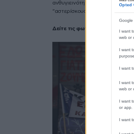
ανθυγιεινότητα των Επαγγελμάτω
Opted 
“αστερίσκους”».
Google 
Δείτε τις φωτογραφίες του new
I want t
web or d
I want t
purpose
I want 
I want t
web or d
I want t
or app.
I want t
I want t