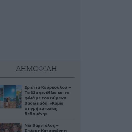
ΔΗΜΟΦΙΛΗ
Εριέττα Κούρκουλου –
Τα 33α γενέθλια και τα
φιλιά με τον Βύρωνα
Βασιλειάδη: «Καμία
στιγμή ευτυχίας
δεδομένη»
Νία Βαρντάλος –
Σπύρος Κατσαγάνης: