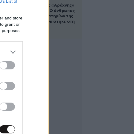
B’s List of
Στα ίχνη της «Αράχνης»
του Άσαντ: Ο άνθρωπος
των βασανιστηρίων της
er and store
Συρίας εντοπίστηκε στη
to grant or
Ρωσία
ed purposes