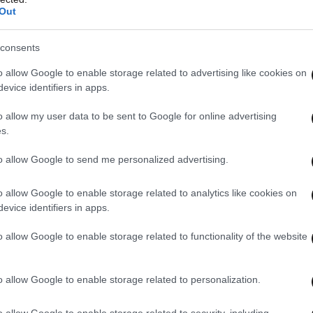
ν επιβάλουν την ένταξή μας χωρίς
Out
consents
sbeast.gr:
o allow Google to enable storage related to advertising like cookies on
evice identifiers in apps.
o allow my user data to be sent to Google for online advertising
s.
to allow Google to send me personalized advertising.
o allow Google to enable storage related to analytics like cookies on
evice identifiers in apps.
o allow Google to enable storage related to functionality of the website
o allow Google to enable storage related to personalization.
o allow Google to enable storage related to security, including