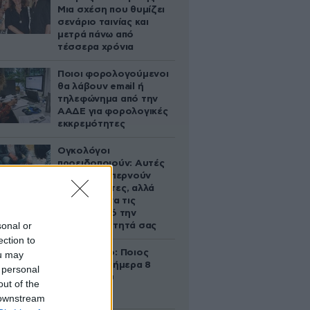
Μια σχέση που θυμίζει
σενάριο ταινίας και
μετρά πάνω από
τέσσερα χρόνια
Ποιοι φορολογούμενοι
θα λάβουν email ή
τηλεφώνημα από την
ΑΑΔΕ για φορολογικές
εκκρεμότητες
Ογκολόγοι
προειδοποιούν: Αυτές
οι τροφές, περνούν
απαρατήρητες, αλλά
καλό είναι να τις
βγάλετε από την
sonal or
καθημερινότητά σας
ection to
Εορτολόγιο: Ποιος
ou may
γιορτάζει σήμερα 8
 personal
Αυγούστου
out of the
 downstream