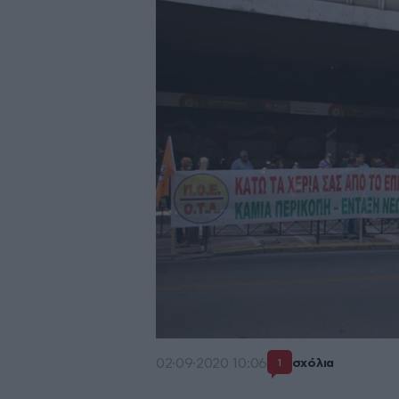
02·09·2020 10:06
σχόλια
1