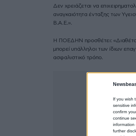
Δεν χρειάζεται να επιχειρηματολ
αναγκαιότητα ένταξης των Υγει
Β.Α.Ε.».
Η ΠΟΕΔΗΝ προσθέτει: «Διαθέτου
μπορεί υπάλληλοι των ίδιων επα
ασφαλιστικό τρόπο.
Newsbeast
If you wish 
sensitive in
confirm you
continue se
information 
further disc