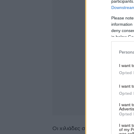
participants
Downstream 
Please note
information 
deny consent
in below Go
Persona
I want t
Opted 
I want t
Opted 
I want 
Advertis
Opted 
I want t
Οι χιλιάδες συνάδελφοι που αρρ
of my P
was col