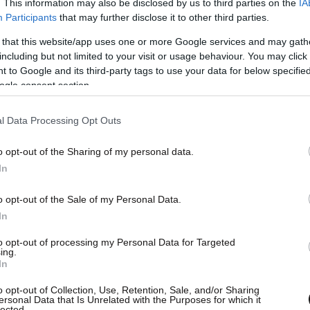
. This information may also be disclosed by us to third parties on the
IA
Participants
that may further disclose it to other third parties.
 that this website/app uses one or more Google services and may gath
including but not limited to your visit or usage behaviour. You may click 
 to Google and its third-party tags to use your data for below specifi
ogle consent section.
l Data Processing Opt Outs
o opt-out of the Sharing of my personal data.
In
o opt-out of the Sale of my Personal Data.
In
to opt-out of processing my Personal Data for Targeted
ing.
In
o opt-out of Collection, Use, Retention, Sale, and/or Sharing
ωσταίνουν από την επικινδυνότητα και την
ersonal Data that Is Unrelated with the Purposes for which it
lected.