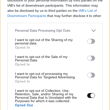
disclosure of your personal information by third parties on the
IAB’s list of downstream participants. This information may
LIFESTYLE
3 ω. πριν
also be disclosed by us to third parties on the
IAB’s List of
Εριέττα Κούρκουλου – Τα 33α γενέθλια και τα
Downstream Participants
that may further disclose it to other
φιλιά με τον Βύρωνα Βασιλειάδη: «Καμία στιγμή
third parties.
ευτυχίας δεδομένη»
Please note that this website/app uses one or more Google
Personal Data Processing Opt Outs
services and may gather and store information including but
not limited to your visit or usage behaviour. You may click to
I want to opt-out of the Sharing of my
personal data.
grant or deny consent to Google and its third-party tags to
Opted In
use your data for below specified purposes in below Google
consent section.
I want to opt-out of the Sale of my
Personal Data.
Opted In
I want to opt-out of processing my
Personal Data for Targeted Advertising.
Opted In
I want to opt-out of Collection, Use,
Retention, Sale, and/or Sharing of my
Personal Data that Is Unrelated with the
Purposes for which it was collected.
Opted Out