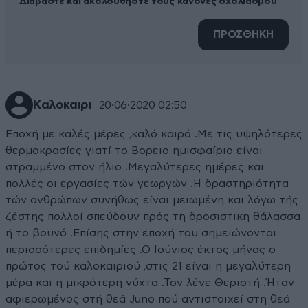
Διαβάστε και ακολουθήστε τους κανόνες σχολιασμού
ΠΡΟΣΘΗΚΗ
Καλοκαιρι
20·06·2020 02:50
Εποχή με καλές μέρες ,καλό καιρό .Με τις υψηλότερες
θερμοκρασίες γιατί το Βορειο ημισφαίριο είναι
στραμμένο στον ήλιο .Μεγαλύτερες ημέρες και
πολλές οι εργασίες τών γεωργών .Η δραστηριότητα
τών ανθρώπων συνήθως είναι μειωμένη και λόγω τής
ζέστης πολλοί σπεύδουν πρός τη δροσιστικη θάλασσα
ή το βουνό .Επίσης στην εποχή του σημειώνονται
περισσότερες επιδημίες .Ο Ιούνιος έκτος μήνας ο
πρώτος τού καλοκαιριού ,στις 21 είναι η μεγαλύτερη
μέρα και η μικρότερη νύχτα .Τον λένε Θεριστή .Ήταν
αφιερωμένος στή θεά Juno πού αντιστοιχεί στη θεά