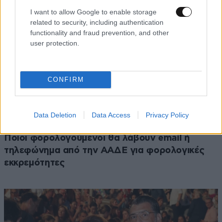
I want to allow Google to enable storage
related to security, including authentication
functionality and fraud prevention, and other
user protection.
CONFIRM
Data Deletion
Data Access
Privacy Policy
ΟΙΚΟΝΟΜΙΑ
08·08·2026 13:03
Ποιοι φορολογούμενοι θα λάβουν email ή
τηλεφώνημα από την ΑΑΔΕ για φορολογικές
εκκρεμότητες