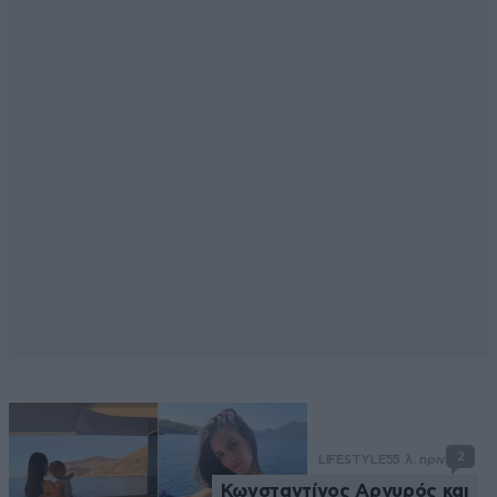
2
LIFESTYLE
55 λ. πριν
Κωνσταντίνος Αργυρός και