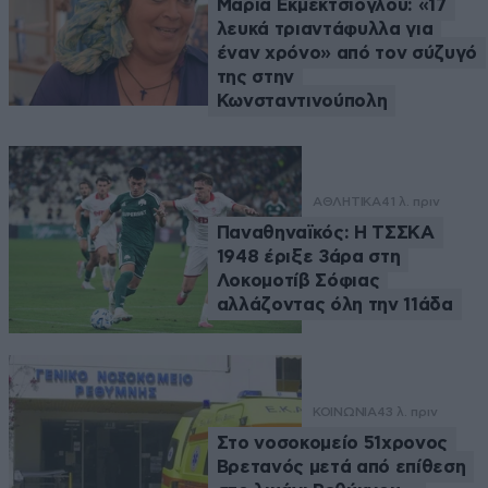
Μαρία Εκμεκτσίογλου: «17
λευκά τριαντάφυλλα για
έναν χρόνο» από τον σύζυγό
της στην
Κωνσταντινούπολη
ΑΘΛΗΤΙΚΑ
41 λ. πριν
Παναθηναϊκός: Η ΤΣΣΚΑ
1948 έριξε 3άρα στη
Λοκομοτίβ Σόφιας
αλλάζοντας όλη την 11άδα
ΚΟΙΝΩΝΙΑ
43 λ. πριν
Στο νοσοκομείο 51χρονος
Βρετανός μετά από επίθεση