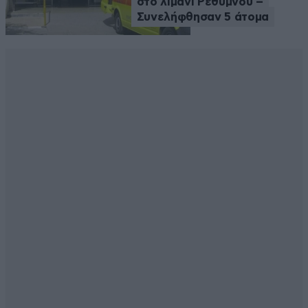
στο λιμάνι Ρεθύμνου –
Συνελήφθησαν 5 άτομα