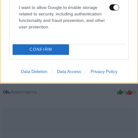
I want to allow Google to enable storage
ΠΡΟΣΘΗΚΗ
related to security, including authentication
functionality and fraud prevention, and other
user protection.
ΟΡΙΣΜΟΣ
08·05·2020 09:30
CONFIRM
Αστυνομία λέγεται η υπηρεσία που έχει αναλάβει την
τήρηση της ασφάλειας της τάξης και την προστασία
της ζωής της τιμής της περιουσίας και της
Data Deletion
Data Access
Privacy Policy
ελευθερίας των πολιτών.
Απαντήστε
0
0