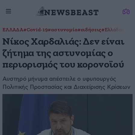
ΕΛΛΑΔΑ
#Covid-19
#αστυνομία
#ειδήσεις
#Ελλάδα
#καρ
Νίκος Χαρδαλιάς: Δεν είναι
ζήτημα της αστυνομίας ο
περιορισμός του κορονοϊού
Αυστηρό μήνυμα απέστειλε ο υφυπουργός
Πολιτικής Προστασίας και Διαχείρισης Κρίσεων