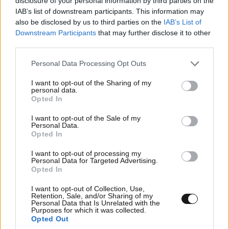
disclosure of your personal information by third parties on the
IAB’s list of downstream participants. This information may
also be disclosed by us to third parties on the
IAB’s List of
Ακολουθήστε το
NEWSBEAST
στο
Google News
Downstream Participants
that may further disclose it to other
και μάθετε πρώτοι όλες τις ειδήσεις
third parties.
Please note that this website/app uses one or more Google
Personal Data Processing Opt Outs
services and may gather and store information including but
not limited to your visit or usage behaviour. You may click to
I want to opt-out of the Sharing of my
personal data.
grant or deny consent to Google and its third-party tags to
Opted In
use your data for below specified purposes in below Google
consent section.
I want to opt-out of the Sale of my
Personal Data.
Opted In
I want to opt-out of processing my
Personal Data for Targeted Advertising.
Opted In
I want to opt-out of Collection, Use,
Retention, Sale, and/or Sharing of my
Personal Data that Is Unrelated with the
Purposes for which it was collected.
Opted Out