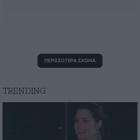
ΠΕΡΙΣΣΟΤΕΡΑ ΣΧΟΛΙΑ
Δεν είναι δυσκατανόητο
08·05·2020 00:22
ΟΛΑ τα σχέδια εκτάκτου ανάγκης, από το πιο απλό
TRENDING
μέχρι το πιο πολύπλοκο, έχουν ως ΒΑΣΙΚΉ
ΠΡΟΫΠΌΘΕΣΗ τον περιορισμό της ελευθερίας. . Αυτό
όμως ΕΠΟΥΔΕΝΙ δε συνεπάγεται ολοκληρωτισμό.
Μάλιστα, ΑΥΤΌΣ που το εκλαμβάνει έτσι, είναι
επικίνδυνος για τη Δημοκρατία και την Κοινωνία. .
ΕΞΗΓΟΥΜΑΙ: δε μπορεί να κατηγορείς π.χ. την