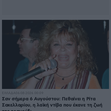
καθώς το παίζει πολύ μάγκας ενώ είναι ακριβώς το
αντίθετο αιντε
Απαντήστε
1
2
ΓΙΑΤΙ ΤΟΥΣ ΛΕΣ
07·05·2020
21:48
ΑΝΕΥΘΥΝΟΥΣ;;;;;;;;;;;;;;;;;;
ΕΙΝΑΙ ΜΠΙΤ ΓΙΑ ΜΠΙΤ ΑΜΥΑΛΟΙ.
Απαντήστε
1
1
ΕΛΛΑΔΑ
06·08·2026 00:09
Σαν σήμερα 6 Αυγούστου: Πεθαίνει η Ρίτα
Σακελλαρίου, η λαϊκή ντίβα που έκανε τη ζωή