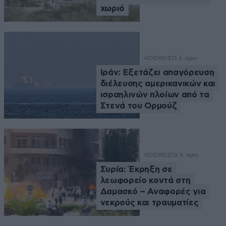
χωριό
ΚΟΣΜΟΣ
11 λ. πριν
Ιράν: Εξετάζει απαγόρευση
διέλευσης αμερικανικών και
ισραηλινών πλοίων από τα
Στενά του Ορμούζ
ΚΟΣΜΟΣ
13 λ. πριν
Συρία: Έκρηξη σε
λεωφορείο κοντά στη
Δαμασκό – Αναφορές για
νεκρούς και τραυματίες