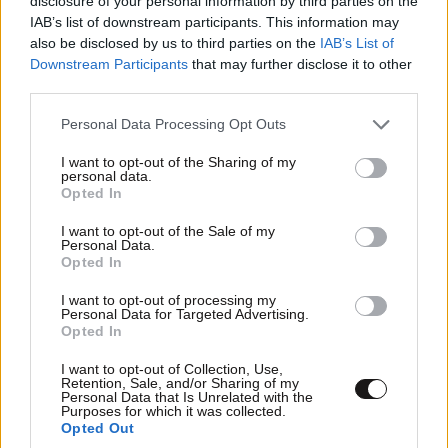
disclosure of your personal information by third parties on the
IAB’s list of downstream participants. This information may
also be disclosed by us to third parties on the
IAB’s List of
Downstream Participants
that may further disclose it to other
third parties.
Please note that this website/app uses one or more Google
Personal Data Processing Opt Outs
services and may gather and store information including but
not limited to your visit or usage behaviour. You may click to
I want to opt-out of the Sharing of my
personal data.
grant or deny consent to Google and its third-party tags to
Opted In
use your data for below specified purposes in below Google
consent section.
I want to opt-out of the Sale of my
Personal Data.
Opted In
I want to opt-out of processing my
Personal Data for Targeted Advertising.
Opted In
I want to opt-out of Collection, Use,
Retention, Sale, and/or Sharing of my
Personal Data that Is Unrelated with the
Purposes for which it was collected.
Opted Out