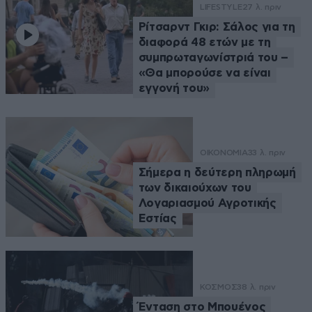
LIFESTYLE
27 λ. πριν
Ρίτσαρντ Γκιρ: Σάλος για τη
διαφορά 48 ετών με τη
συμπρωταγωνίστριά του –
«Θα μπορούσε να είναι
εγγονή του»
ΟΙΚΟΝΟΜΙΑ
33 λ. πριν
Σήμερα η δεύτερη πληρωμή
των δικαιούχων του
Λογαριασμού Αγροτικής
Εστίας
ΚΟΣΜΟΣ
38 λ. πριν
Ένταση στο Μπουένος