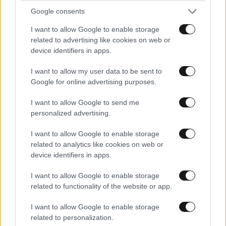
Google consents
I want to allow Google to enable storage
related to advertising like cookies on web or
device identifiers in apps.
I want to allow my user data to be sent to
Google for online advertising purposes.
I want to allow Google to send me
personalized advertising.
I want to allow Google to enable storage
related to analytics like cookies on web or
ΕΛΛΑΔΑ
06·08·2026 21:47
device identifiers in apps.
Τραγωδία στα Μάλια: «Ο πανικός τη σκότωσε»
I want to allow Google to enable storage
– Τι λένε μάρτυρες για τη 42χρονη Ολλανδή
related to functionality of the website or app.
που πνίγηκε προσπαθώντας να σώσει τη φίλη
της
I want to allow Google to enable storage
related to personalization.