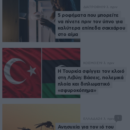
ΔΙΑΤΡΟΦΗ
19 λ. πριν
5 ροφήματα που μπορείτε
να πίνετε πριν τον ύπνο για
καλύτερα επίπεδα σακχάρου
στο αίμα
ΚΟΣΜΟΣ
19 λ. πριν
Η Τουρκία σφίγγει τον κλοιό
στη Λιβύη: Βάσεις, πολεμικά
πλοία και διπλωματικό
«σφυροκόπημα»
1
ΕΛΛΑΔΑ
24 λ. πριν
Ανησυχία για τον ιό του