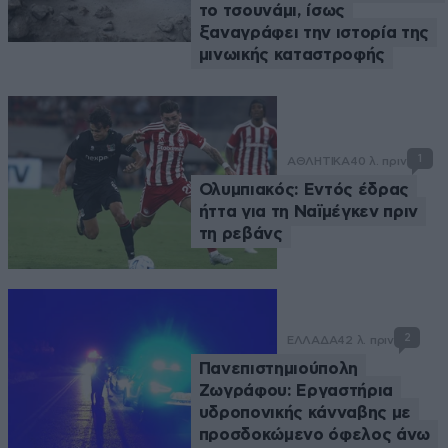
το τσουνάμι, ίσως
ξαναγράφει την ιστορία της
μινωικής καταστροφής
1
ΑΘΛΗΤΙΚΑ
40 λ. πριν
Ολυμπιακός: Εντός έδρας
ήττα για τη Ναϊμέγκεν πριν
τη ρεβάνς
2
ΕΛΛΑΔΑ
42 λ. πριν
Πανεπιστημιούπολη
Ζωγράφου: Εργαστήρια
υδροπονικής κάνναβης με
προσδοκώμενο όφελος άνω