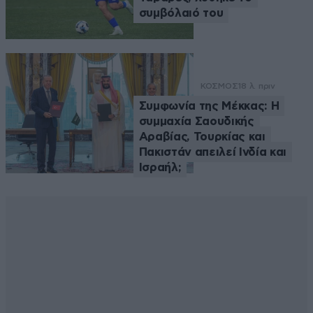
συμβόλαιό του
ΚΟΣΜΟΣ
18 λ. πριν
Συμφωνία της Μέκκας: Η
συμμαχία Σαουδικής
Αραβίας, Τουρκίας και
Πακιστάν απειλεί Ινδία και
Ισραήλ;