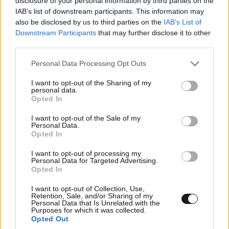
disclosure of your personal information by third parties on the
IAB’s list of downstream participants. This information may
also be disclosed by us to third parties on the
IAB’s List of
Downstream Participants
that may further disclose it to other
third parties.
Please note that this website/app uses one or more Google
Personal Data Processing Opt Outs
services and may gather and store information including but
not limited to your visit or usage behaviour. You may click to
I want to opt-out of the Sharing of my
personal data.
grant or deny consent to Google and its third-party tags to
Opted In
use your data for below specified purposes in below Google
consent section.
I want to opt-out of the Sale of my
LIFESTYLE
08·08·2026 09:01
Personal Data.
Νία Βαρντάλος – Σπύρος Κατσαγάνης: Μια
Opted In
σχέση που θυμίζει σενάριο ταινίας και μετρά
I want to opt-out of processing my
πάνω από τέσσερα χρόνια
Personal Data for Targeted Advertising.
Opted In
I want to opt-out of Collection, Use,
Retention, Sale, and/or Sharing of my
Personal Data that Is Unrelated with the
Purposes for which it was collected.
Opted Out