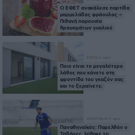
Ο ΕΦΕΤ ανακάλεσε παρτίδα
μαρμελάδας φράουλας –
Πιθανή παρουσία
θραυσμάτων γυαλιού
ΣΠΙΤΙ
6 λ. πριν
Ποιο είναι το μεγαλύτερο
λάθος που κάνετε στη
φροντίδα του γκαζόν σας
και το ξεραίνετε;
ΑΘΛΗΤΙΚΑ
9 λ. πριν
Παναθηναϊκός: Παρελθόν ο
Ταβάρες, λύθηκε το