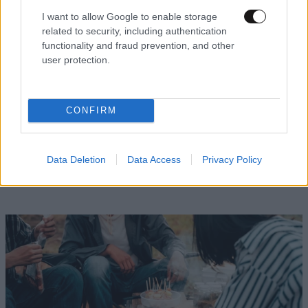
I want to allow Google to enable storage
related to security, including authentication
functionality and fraud prevention, and other
user protection.
ΕΛΛΑΔΑ
30 λ. πριν
CONFIRM
Μυστήριο 3.500 ετών στη Σαντορίνη: Ο έφηβος
που δεν πρόλαβε να ξεφύγει από το τσουνάμι,
Data Deletion
Data Access
Privacy Policy
ίσως ξαναγράφει την ιστορία της μινωικής
καταστροφής