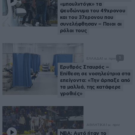
«μπουλντόγκ» τα
ψευδώνυμα του 49χρονου
και του 37χρονου που
συνελήφθησαν – Ποιοι οι
ρόλοι τους
5
ΕΛΛΑΔΑ
1 ω. πριν
Ερυθρός Σταυρός –
Επίθεση σε νοσηλεύτρια στα
επείγοντα: «Την άρπαξε από
τα μαλλιά, της κατάφερε
γροθιές»
ΑΘΛΗΤΙΚΑ
1 ω. πριν
NBA: Αυτό ήταν το