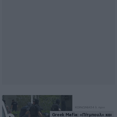
ΚΟΙΝΩΝΙΑ
54 λ. πριν
Greek Μafia: «Πίτμπουλ» και