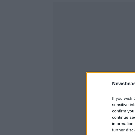
Newsbeast
If you wish 
sensitive in
confirm you
continue se
information 
further disc