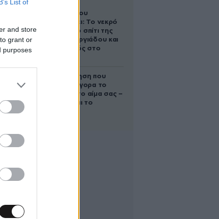
B’s List of
Ο Στράτος
Τζώρτζογλου
αποκαλύπτει: Το νεκρό
er and store
έμβρυο στο σπίτι της
to grant or
Μαρίας Γεωργιάδου και
ο εγκλεισμός στο
ed purposes
ψυχιατρείο
Η απλή άσκηση που
μειώνει γρήγορα το
σάκχαρο στο αίμα σας –
Και δεν είναι το
περπάτημα