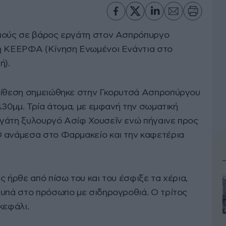
ξιούς σε βάρος εργάτη στον Ασπρόπυργο
 η ΚΕΕΡΦΑ (Κίνηση Ενωμένοι Ενάντια στο
ή).
επίθεση σημειώθηκε στην Γκορυτσά Ασπροπύργου
8.30μμ. Τρία άτομα, με εμφανή την σωματική
ργάτη ξυλουργό Ασίφ Χουσεΐν ενώ πήγαινε προς
Ο ανάμεσα στο Φαρμακείο και την καφετέρια
ς ήρθε από πίσω του και του έσφιξε τα χέρια,
τυπά στο πρόσωπο με σιδηρογροθιά. Ο τρίτος
κεφάλι.