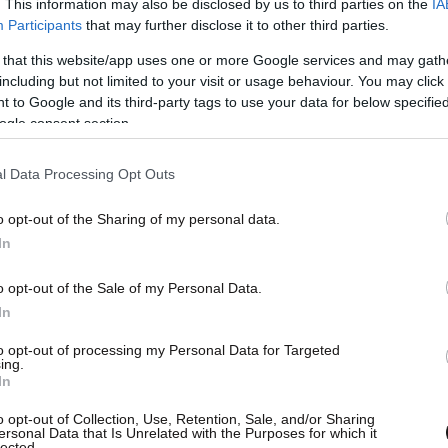
. This information may also be disclosed by us to third parties on the
IA
Participants
that may further disclose it to other third parties.
 that this website/app uses one or more Google services and may gath
including but not limited to your visit or usage behaviour. You may click 
 to Google and its third-party tags to use your data for below specifi
ogle consent section.
l Data Processing Opt Outs
o opt-out of the Sharing of my personal data.
In
o opt-out of the Sale of my Personal Data.
In
to opt-out of processing my Personal Data for Targeted
ing.
In
o opt-out of Collection, Use, Retention, Sale, and/or Sharing
ersonal Data that Is Unrelated with the Purposes for which it
lected.