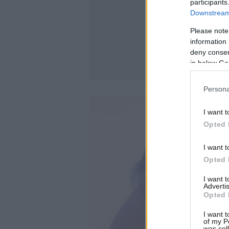
participants
Downstream 
Please note
information 
deny consent
in below Go
Persona
I want t
Opted 
I want t
Opted 
I want 
Advertis
Opted 
I want t
of my P
was col