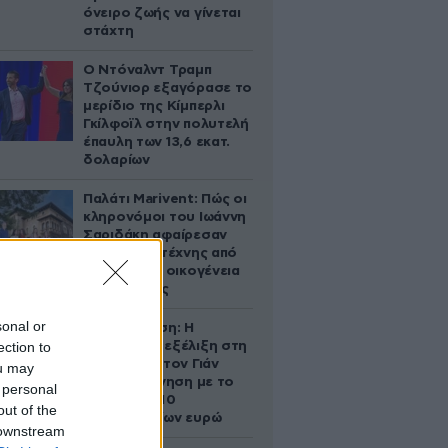
όνειρο ζωής να γίνεται
στάχτη
Ο Ντόναλντ Τραμπ
Τζούνιορ εξαγόρασε το
μερίδιο της Κίμπερλι
Γκίλφοϊλ στην πολυτελή
έπαυλη των 13,6 εκατ.
δολαρίων
Παλάτι Marivent: Πώς οι
κληρονόμοι του Ιωάννη
Σαριδάκη αφαίρεσαν
1.300 έργα τέχνης από
τη βασιλική οικογένεια
της Ισπανίας
sonal or
Αθηνά Ωνάση: Η
ection to
απρόσμενη εξέλιξη στη
διαμάχη με τον Γιάν
ou may
Τοπς – Η κίνηση με το
 personal
άλογο των 10
out of the
εκατομμυρίων ευρώ
 downstream