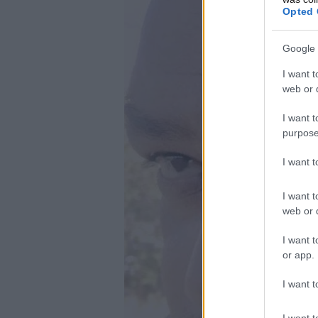
Opted 
Google 
I want t
web or d
I want t
purpose
I want 
I want t
web or d
I want t
or app.
I want t
I want t