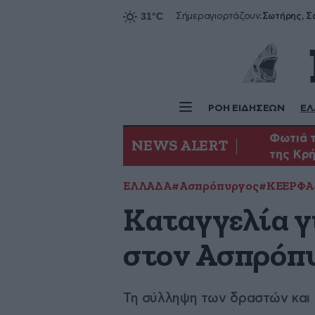
Σήμερα
γιορτάζουν:
ΡΟΗ ΕΙΔΗΣΕΩΝ
ΕΛ
Φωτιά τ
NEWS ALERT
της Κρ
ΕΛΛΑΔΑ
#Ασπρόπυργος
#ΚΕΕΡΦΑ
Καταγγελία γ
στον Ασπρόπ
Τη σύλληψη των δραστών και 