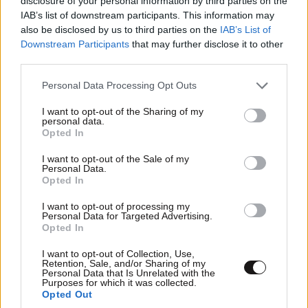
disclosure of your personal information by third parties on the
IAB’s list of downstream participants. This information may
also be disclosed by us to third parties on the
IAB’s List of
Downstream Participants
that may further disclose it to other
third parties.
Ακολουθήστε το
NEWSBEAST
στο
Google News
Please note that this website/app uses one or more Google
Personal Data Processing Opt Outs
και μάθετε πρώτοι όλες τις ειδήσεις
services and may gather and store information including but
not limited to your visit or usage behaviour. You may click to
I want to opt-out of the Sharing of my
personal data.
grant or deny consent to Google and its third-party tags to
Opted In
use your data for below specified purposes in below Google
consent section.
I want to opt-out of the Sale of my
Personal Data.
Opted In
I want to opt-out of processing my
Personal Data for Targeted Advertising.
Opted In
I want to opt-out of Collection, Use,
Retention, Sale, and/or Sharing of my
Personal Data that Is Unrelated with the
Purposes for which it was collected.
Opted Out