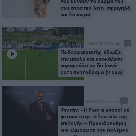
που κάνουν το δέρμα του
σώματος πιο λείο, σφριγηλό
και λαμπερό
1
ΑΘΛΗΤΙΚΑ
42 λ. πριν
Ποδοσφαιριστής έδιωξε
την μπάλα και προκάλεσε
καραμπόλα σε διπλανό
αυτοκινητόδρομο (video)
1
ΚΟΣΜΟΣ
55 λ. πριν
Φιντάν: «Η Ρωσία μπορεί να
φτάσει στην τελευταία της
επιλογή» – Προειδοποίηση
για κλιμάκωση του πολέμου