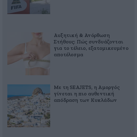
Αυξητική & Ανόρθωση
Στήθους: Πώς συνδυάζονται
για το τέλειο, εξατομικευμένο
αποτέλεσμα
Με τη SEAJETS, η Αμοργός
γίνεται η πιο αυθεντική
απόδραση των Κυκλάδων