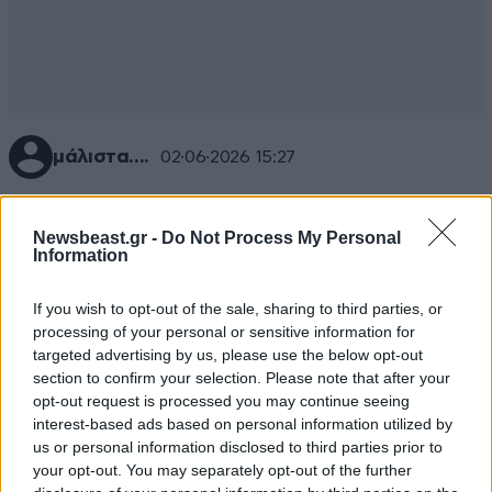
μάλιστα....
02·06·2026 15:27
πολύ γούρι ο τσιπρας παλι δυο δυο φευγουν....
Newsbeast.gr -
Do Not Process My Personal
Απαντήστε
1
0
Information
If you wish to opt-out of the sale, sharing to third parties, or
processing of your personal or sensitive information for
TRENDING
targeted advertising by us, please use the below opt-out
section to confirm your selection. Please note that after your
opt-out request is processed you may continue seeing
interest-based ads based on personal information utilized by
us or personal information disclosed to third parties prior to
your opt-out. You may separately opt-out of the further