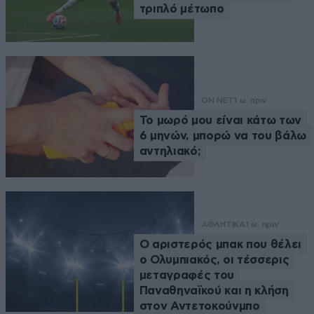
τριπλό μέτωπο
ON NET
1 ω. πριν
Το μωρό μου είναι κάτω των
6 μηνών, μπορώ να του βάλω
αντηλιακό;
ΑΘΛΗΤΙΚΑ
1 ω. πριν
Ο αριστερός μπακ που θέλει
ο Ολυμπιακός, οι τέσσερις
μεταγραφές του
Παναθηναϊκού και η κλήση
στον Αντετοκούνμπο