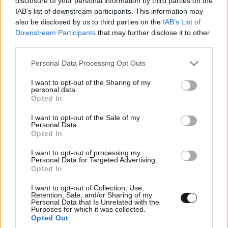
disclosure of your personal information by third parties on the
IAB’s list of downstream participants. This information may
also be disclosed by us to third parties on the
IAB’s List of
Downstream Participants
that may further disclose it to other
third parties.
Please note that this website/app uses one or more Google
Personal Data Processing Opt Outs
services and may gather and store information including but
not limited to your visit or usage behaviour. You may click to
I want to opt-out of the Sharing of my
personal data.
grant or deny consent to Google and its third-party tags to
Opted In
use your data for below specified purposes in below Google
LIFESTYLE
08·08·2026 19:12
consent section.
I want to opt-out of the Sale of my
Εριέττα Κούρκουλου – Τα 33α γενέθλια και τα
Personal Data.
φιλιά με τον Βύρωνα Βασιλειάδη: «Καμία στιγμή
Opted In
ευτυχίας δεδομένη»
I want to opt-out of processing my
Personal Data for Targeted Advertising.
Opted In
I want to opt-out of Collection, Use,
Retention, Sale, and/or Sharing of my
Personal Data that Is Unrelated with the
Purposes for which it was collected.
Opted Out