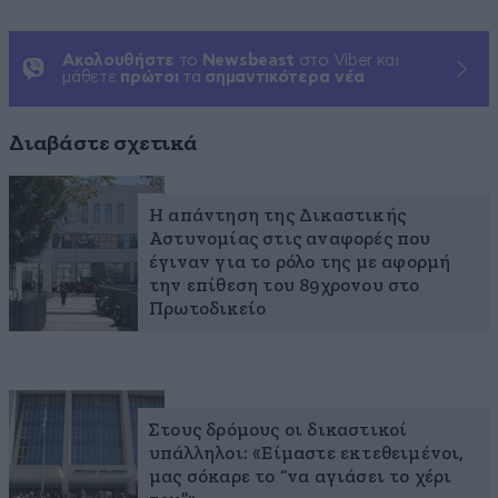
Ακολουθήστε
το
Newsbeast
στο Viber και
μάθετε
πρώτοι
τα
σημαντικότερα νέα
Διαβάστε σχετικά
Η απάντηση της Δικαστικής
Αστυνομίας στις αναφορές που
έγιναν για το ρόλο της με αφορμή
την επίθεση του 89χρονου στο
Πρωτοδικείο
Στους δρόμους οι δικαστικοί
υπάλληλοι: «Είμαστε εκτεθειμένοι,
μας σόκαρε το “να αγιάσει το χέρι