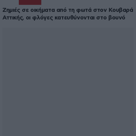
δωρεάν ακτινοβολία
Ζημιές σε οικήματα από τη φωτά στον Κουβαρά
Αττικής, οι φλόγες κατευθύνονται στο βουνό
Απαντήστε
0
1