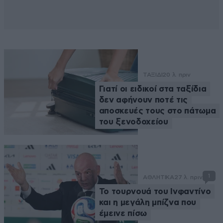
ΤΑΞΙΔΙ
20 λ. πριν
Γιατί οι ειδικοί στα ταξίδια
δεν αφήνουν ποτέ τις
αποσκευές τους στο πάτωμα
του ξενοδοχείου
1
ΑΘΛΗΤΙΚΑ
27 λ. πριν
Το τουρνουά του Ινφαντίνο
και η μεγάλη μπίζνα που
έμεινε πίσω