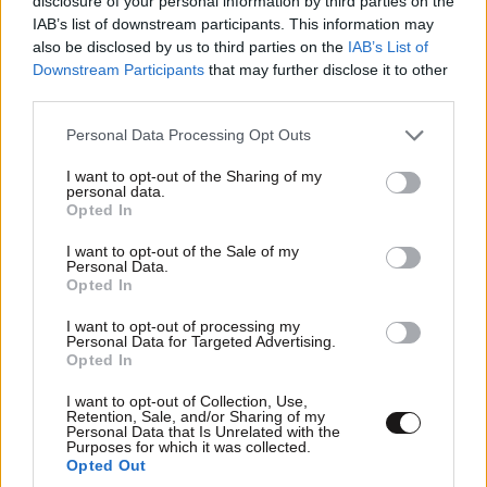
disclosure of your personal information by third parties on the
IAB’s list of downstream participants. This information may
also be disclosed by us to third parties on the
IAB’s List of
Downstream Participants
that may further disclose it to other
third parties.
Xαρακτήρες: 0/1000
Please note that this website/app uses one or more Google
Personal Data Processing Opt Outs
Διαβάστε και ακολουθήστε τους κανόνες σχολιασμού
services and may gather and store information including but
not limited to your visit or usage behaviour. You may click to
I want to opt-out of the Sharing of my
personal data.
ΠΡΟΣΘΗΚΗ
grant or deny consent to Google and its third-party tags to
Opted In
use your data for below specified purposes in below Google
consent section.
I want to opt-out of the Sale of my
Personal Data.
Opted In
Ο άλλος.
11·05·2026 15:47
I want to opt-out of processing my
Personal Data for Targeted Advertising.
Και ανιχνευτής ρομά.
Opted In
Απαντήστε
0
0
I want to opt-out of Collection, Use,
Retention, Sale, and/or Sharing of my
Personal Data that Is Unrelated with the
Purposes for which it was collected.
Opted Out