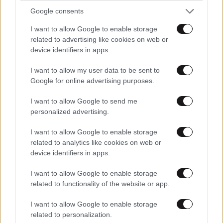
Google consents
I want to allow Google to enable storage
related to advertising like cookies on web or
device identifiers in apps.
I want to allow my user data to be sent to
Google for online advertising purposes.
I want to allow Google to send me
personalized advertising.
I want to allow Google to enable storage
related to analytics like cookies on web or
device identifiers in apps.
89χρονος πιστολέρο
11·05·2026 13:49
ΠΕΡΙΣΣΟΤΕΡΑ ΣΧΟΛΙΑ
I want to allow Google to enable storage
έπρεπε να μπουκάρω να σας ξεφτιλίσω για να λάβετε
related to functionality of the website or app.
μέτρα, τσπ κάλλιο αργά παρά ποτέ...!
I want to allow Google to enable storage
Απαντήστε
0
0
TRENDING
related to personalization.