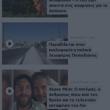
υποκρισία» – Η ΠΟΓΕΔΥ
απαντά στις επικρίσεις για το
Antinero
ΕΛΛΑΔΑ
6 λ. πριν
Παραδίδεται στην
κυκλοφορία η παλαιά
Λεωφόρος Ποσειδώνος
ΑΘΛΗΤΙΚΑ
8 λ. πριν
Χόρχε Μέσι: Ο πατέρας, ο
άνθρωπος πίσω από τον
θρύλο και το τελευταίο
καταφύγιο του Λίο