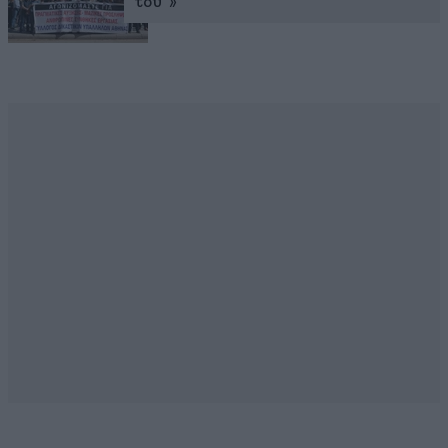
του”»