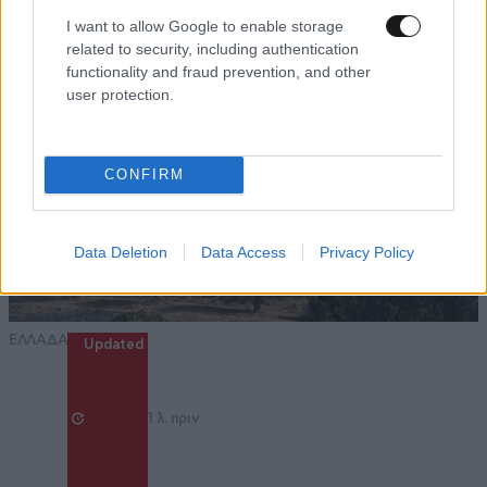
I want to allow Google to enable storage
related to security, including authentication
89χρονος
functionality and fraud prevention, and other
11·05·2026 13:25
user protection.
πως τα γλέντησα έτσι, κύριε τράκη ; 😁
Απαντήστε
0
1
CONFIRM
Data Deletion
Data Access
Privacy Policy
βαψομαλλιάς χρυσοχίδης
11·05·2026 13:25
γελάνε και τα παράθυρα 😢
ΕΛΛΑΔΑ
Updated
Απαντήστε
0
1
1 λ. πριν
Φάτε
11·05·2026 13:06