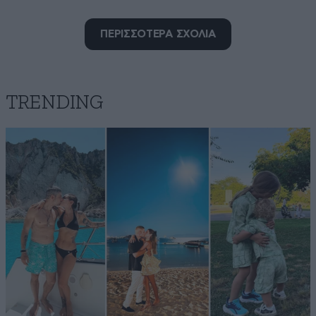
ΠΕΡΙΣΣΟΤΕΡΑ ΣΧΟΛΙΑ
ΜΠΙΡΜΠΟΣ ΧΡΗΣΤΟΣ
22·02·2026 15:50
Στρατευση στα 18 για ΟΛΟΥΣ.....τελος
TRENDING
Απαντήστε
1
0
@μπιρμος
22·02·2026 19:32
Όταν λες όλους, εννοείς όλους και όλες ή μόνο
ολους;
Απαντήστε
0
0
Χμμ......
22·02·2026 14:25