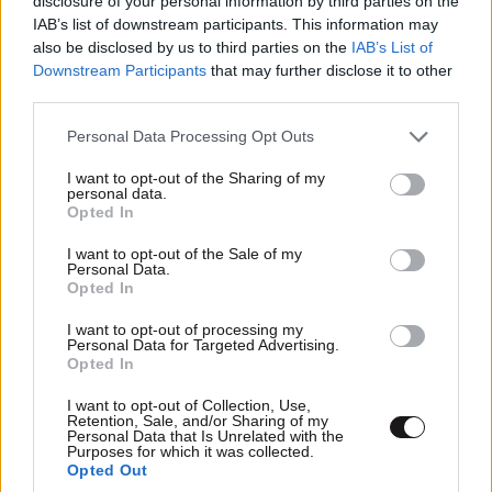
disclosure of your personal information by third parties on the
IAB’s list of downstream participants. This information may
also be disclosed by us to third parties on the
IAB’s List of
Downstream Participants
that may further disclose it to other
third parties.
Please note that this website/app uses one or more Google
Personal Data Processing Opt Outs
services and may gather and store information including but
not limited to your visit or usage behaviour. You may click to
I want to opt-out of the Sharing of my
personal data.
grant or deny consent to Google and its third-party tags to
Opted In
use your data for below specified purposes in below Google
Η απαγωγή και δολοφονία του Μάριου
consent section.
I want to opt-out of the Sale of my
Παπαγεωργίου - Ένα έγκλημα χωρίς σορό
Personal Data.
Opted In
I want to opt-out of processing my
Personal Data for Targeted Advertising.
Opted In
Ακολουθήστε το
NEWSBEAST
στο
Google News
I want to opt-out of Collection, Use,
Retention, Sale, and/or Sharing of my
και μάθετε πρώτοι όλες τις ειδήσεις
Personal Data that Is Unrelated with the
Purposes for which it was collected.
Opted Out