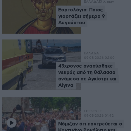
ΕΛΛΑΔΑ
13 λ. πριν
Εορτολόγιο: Ποιος
γιορτάζει σήμερα 9
Αυγούστου
ΕΛΛΑΔΑ
09·08·2026 02:00
43χρονος ανασύρθηκε
νεκρός από τη θάλασσα
ανάμεσα σε Αγκίστρι και
Αίγινα
LIFESTYLE
09·08·2026 01:42
Νόμιζαν ότι παντρεύεται ο
Κριστιάνο Ρονάλντο και