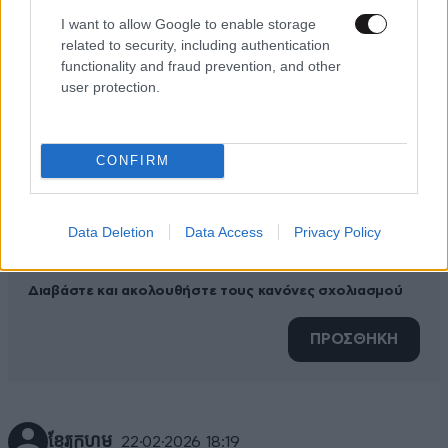
ΠΡΟΣΘΕΣΤΕ ΤΟ ΣΧΟΛΙΟ ΣΑΣ
I want to allow Google to enable storage
related to security, including authentication
functionality and fraud prevention, and other
user protection.
CONFIRM
Data Deletion
Data Access
Privacy Policy
Xαρακτήρες: 0/1000
Διαβάστε και ακολουθήστε τους κανόνες σχολιασμού
ΠΡΟΣΘΗΚΗ
ខ្មែរក្រហម
22·02·2026 18:19