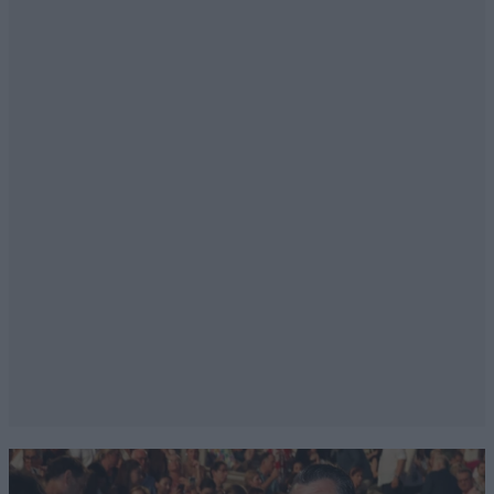
Ο λαλίστατος υπουργός υγείας, καλό θα είναι να
φροντίσει να επιστρέψουν οι στρατιωτικοί ιατροί στις
μονάδες τους αντί να κάνουν ιδιωτικό επάγγελμα από
την πρώτη μέρα που παίρνουν την άδεια άσκησης
επαγγέλματος. Καθώς επισης να σταματήσει και η
ανεξέλεγκτη παραγωγή ιατρών από Βουλγαρία,
Ρουμανία και λοιπές πολύ αμφιβόλου εκπαιδευτικής
επάρκειας χώρες.
Απαντήστε
1
0