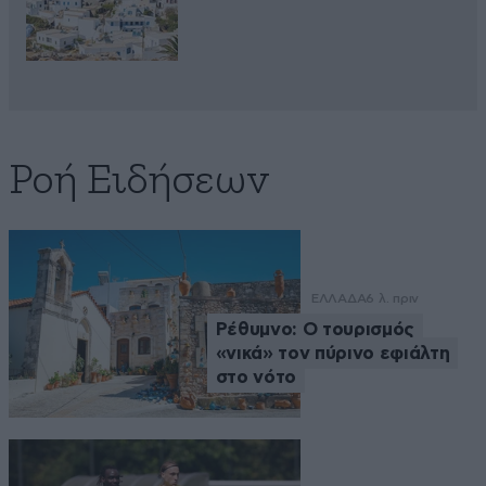
Ροή Ειδήσεων
ΕΛΛΑΔΑ
6 λ. πριν
Ρέθυμνο: Ο τουρισμός
«νικά» τον πύρινο εφιάλτη
στο νότο