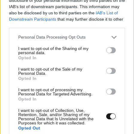
disclosure of your personal information by third parties on the
IAB’s list of downstream participants. This information may
also be disclosed by us to third parties on the
IAB’s List of
Downstream Participants
that may further disclose it to other
third parties.
Please note that this website/app uses one or more Google
Personal Data Processing Opt Outs
services and may gather and store information including but
not limited to your visit or usage behaviour. You may click to
I want to opt-out of the Sharing of my
personal data.
grant or deny consent to Google and its third-party tags to
Opted In
use your data for below specified purposes in below Google
consent section.
I want to opt-out of the Sale of my
Personal Data.
Opted In
I want to opt-out of processing my
Personal Data for Targeted Advertising.
Opted In
I want to opt-out of Collection, Use,
Retention, Sale, and/or Sharing of my
Personal Data that Is Unrelated with the
Purposes for which it was collected.
Opted Out