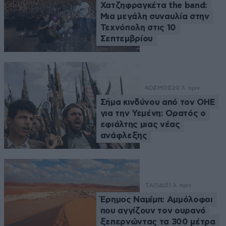
Χατζηφραγκέτα the band:
Μια μεγάλη συναυλία στην
Τεχνόπολη στις 10
Σεπτεμβρίου
ΚΟΣΜΟΣ
20 λ. πριν
Σήμα κινδύνου από τον ΟΗΕ
για την Υεμένη: Ορατός ο
εφιάλτης μιας νέας
ανάφλεξης
ΤΑΞΙΔΙ
21 λ. πριν
Έρημος Ναμίμπ: Αμμόλοφοι
που αγγίζουν τον ουρανό
ξεπερνώντας τα 300 μέτρα