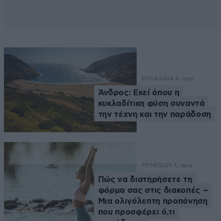
ΕΛΛΑΔΑ
34 λ. πριν
Άνδρος: Εκεί όπου η
κυκλαδίτικη φύση συναντά
την τέχνη και την παράδοση
FITNESS
39 λ. πριν
Πώς να διατηρήσετε τη
φόρμα σας στις διακοπές –
Μια ολιγόλεπτη προπόνηση
που προσφέρει ό,τι