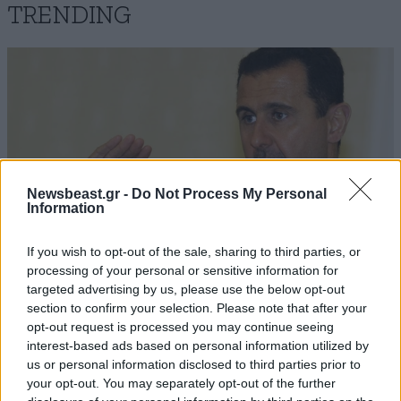
TRENDING
Newsbeast.gr -
Do Not Process My Personal
Information
If you wish to opt-out of the sale, sharing to third parties, or
processing of your personal or sensitive information for
targeted advertising by us, please use the below opt-out
section to confirm your selection. Please note that after your
ΚΟΣΜΟΣ
08·08·2026 04:58
opt-out request is processed you may continue seeing
Στα ίχνη της «Αράχνης» του Άσαντ: Ο
interest-based ads based on personal information utilized by
άνθρωπος των βασανιστηρίων της Συρίας
us or personal information disclosed to third parties prior to
εντοπίστηκε στη Ρωσία
your opt-out. You may separately opt-out of the further