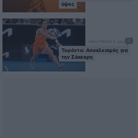
ύψος
1
ΑΘΛΗΤΙΚΑ
32 λ. πριν
Τορόντο: Αποκλεισμός για
την Σάκκαρη