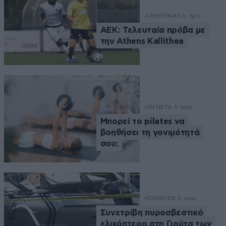
ΑΘΛΗΤΙΚΑ
6 λ. πριν
ΑΕΚ: Τελευταία πρόβα με
την Athens Kallithea
ON NET
6 λ. πριν
Μπορεί το pilates να
βοηθήσει τη γονιμότητά
σου;
ΚΟΣΜΟΣ
8 λ. πριν
Συνετρίβη πυροσβεστικό
ελικόπτερο στη Γιούτα των