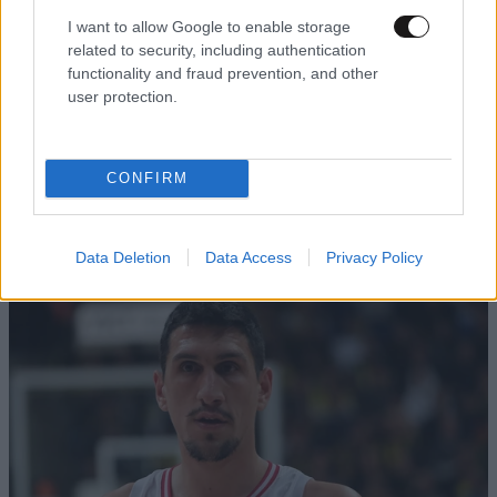
I want to allow Google to enable storage
related to security, including authentication
functionality and fraud prevention, and other
user protection.
ΚΟΣΜΟΣ
07·08·2026 23:03
Το φαραωνικών διαστάσεων κτίριο που χτίζει ο
CONFIRM
Έλον Μασκ λέγεται Terafab και θα κοστίσει 16,8
δισ. δολάρια
Data Deletion
Data Access
Privacy Policy