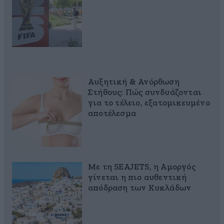
Αυξητική & Ανόρθωση
Στήθους: Πώς συνδυάζονται
για το τέλειο, εξατομικευμένο
αποτέλεσμα
Με τη SEAJETS, η Αμοργός
γίνεται η πιο αυθεντική
απόδραση των Κυκλάδων