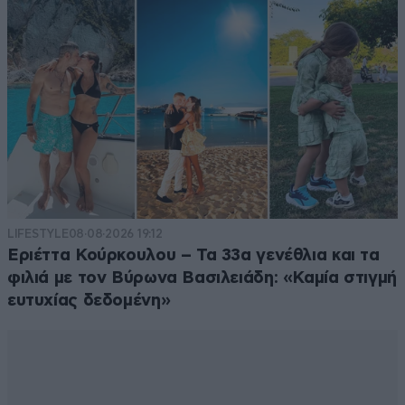
LIFESTYLE
08·08·2026 19:12
Εριέττα Κούρκουλου – Τα 33α γενέθλια και τα
φιλιά με τον Βύρωνα Βασιλειάδη: «Καμία στιγμή
Αυτος...
05·02·2025 14:16
ευτυχίας δεδομένη»
..ο ηρωας δεν ειχε και δεν εχει αναγκη κανενα
μας...Αγγελος
Απαντήστε
0
0