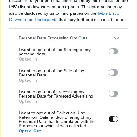
disclosure of your personal information by third parties on the
IAB’s list of downstream participants. This information may
also be disclosed by us to third parties on the
IAB’s List of
Downstream Participants
that may further disclose it to other
third parties.
ΣΧΌΛΙΑ ΑΝΑΓΝΩΣΤΏΝ
17
Please note that this website/app uses one or more Google
Personal Data Processing Opt Outs
services and may gather and store information including but
not limited to your visit or usage behaviour. You may click to
I want to opt-out of the Sharing of my
personal data.
grant or deny consent to Google and its third-party tags to
Opted In
use your data for below specified purposes in below Google
consent section.
I want to opt-out of the Sale of my
ΠΡΟΣΘΕΣΤΕ ΤΟ ΣΧΟΛΙΟ ΣΑΣ
Personal Data.
Opted In
I want to opt-out of processing my
Personal Data for Targeted Advertising.
Opted In
I want to opt-out of Collection, Use,
Retention, Sale, and/or Sharing of my
Personal Data that Is Unrelated with the
Purposes for which it was collected.
Opted Out