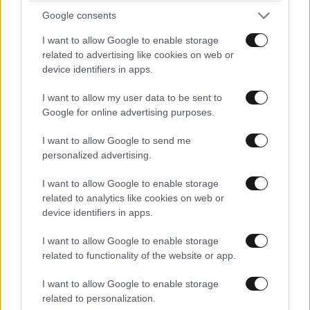
Google consents
Xαρακτήρες: 0/1000
I want to allow Google to enable storage
Διαβάστε και ακολουθήστε τους κανόνες σχολιασμού
related to advertising like cookies on web or
device identifiers in apps.
ΠΡΟΣΘΗΚΗ
I want to allow my user data to be sent to
Google for online advertising purposes.
I want to allow Google to send me
Καλό ταξίδι μικρέ άγγελε
personalized advertising.
05·02·2025 19:45
I want to allow Google to enable storage
Ενα παιδί κουρεμένο,καθαρό, καλοντυμένο και
related to analytics like cookies on web or
ευδιάθετο. Οσο καιρό ζούσαν με τον παππού και την
device identifiers in apps.
γιαγιά πιθανόν βοηθούσαν.Την επιμέλεια όμως την
είχε η μητέρα και έφυγε. Η γιαγιά ήταν στο
I want to allow Google to enable storage
νοσοκομείο και πήρε την γεναια απόφαση και
related to functionality of the website or app.
βρέθηκε στον Πειραιά το πρωί.Η μάνα ψυχικά
I want to allow Google to enable storage
ασταθής,δεν είχε ενσυναισθηση και λογική να
related to personalization.
αναλάβει την ευθύνη μόνη της και να έχει