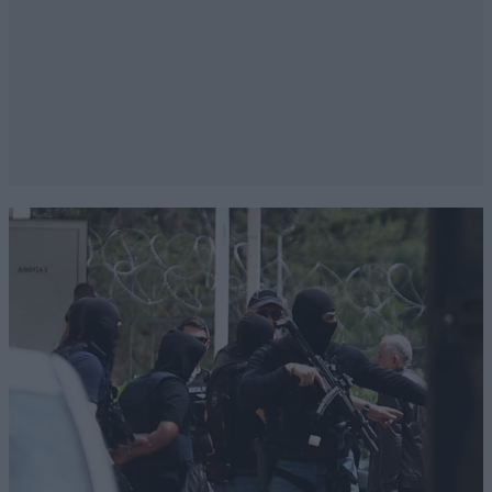
ΝΙΚΟΣ ΩΡΟΛΟΓΑΣ
05·02·2025 13:50
ME HΡΕΜΕΙ ΤΟ ΓΕΓΟΝΟΣ ΠΟΥ ΕΙΝΑΙ ΔΙΠΛΑ ΣΤΟ
ΧΡΙΣΤΟ ΚΑΙ ΣΤΗΝ ΠΑΝΑΓΙΑ ΦΤΕΡΩΤΟ ΑΓΓΕΛΟΥΔΙ.
ΝΑ ΖΗΤΑΣ ΣΤΟ ΘΕΟ ΑΓΓΕΛΕ ΜΟΥ ΓΙΑ ΕΜΑΣ ΤΑ
ΚΤΗΝΗ ΝΑ ΜΑΣ ΔΙΝΕΙ ΦΩΤΙΣΗ ΓΙΑΤΙ ΕΧΟΥΜΕ ΠΙΑΣΕΙ
ΠΑΤΟ ΤΟΣΟ ΠΟΥ ΔΕΝ ΠΑΕΙ ΑΛΛΟ .
Απαντήστε
1
0
Τι λε ρε;;
05·02·2025 16:58
Άει σιαπέρα, που σε ηρεμεί ότι σού'ρχεται στο
θολωμένο μυαλό σου και κατέβα από τον
"άμβωνα". Αφήστε ήσυχο αυτό το δύσμοιρο
παιδάκι και κρατήστε τα κηρύγματα για... αντε
μή πώ και το κόψουν.