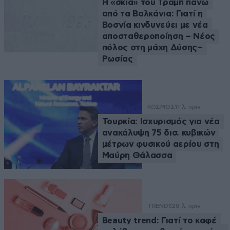
Η «σκιά» του Τραμπ πάνω
από τα Βαλκάνια: Γιατί η
Βοσνία κινδυνεύει με νέα
αποσταθεροποίηση – Νέος
πόλος στη μάχη Δύσης–
Ρωσίας
ΚΟΣΜΟΣ
11 λ. πριν
Τουρκία: Ισχυρισμός για νέα
ανακάλυψη 75 δισ. κυβικών
μέτρων φυσικού αερίου στη
Μαύρη Θάλασσα
TRENDS
28 λ. πριν
Beauty trend: Γιατί το καφέ