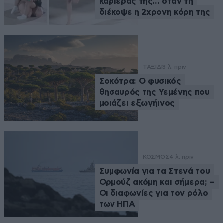
καριέρας της… όταν τη
διέκοψε η 2χρονη κόρη της
ΤΑΞΙΔΙ
3 λ. πριν
Σοκότρα: Ο φυσικός
θησαυρός της Υεμένης που
μοιάζει εξωγήινος
ΚΟΣΜΟΣ
4 λ. πριν
Συμφωνία για τα Στενά του
Ορμούζ ακόμη και σήμερα; –
Οι διαφωνίες για τον ρόλο
των ΗΠΑ