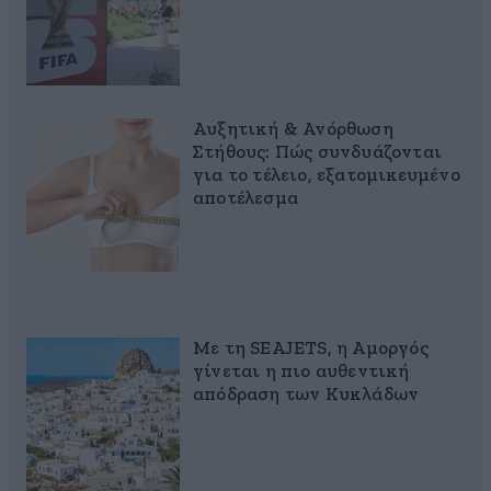
Αυξητική & Ανόρθωση
Στήθους: Πώς συνδυάζονται
για το τέλειο, εξατομικευμένο
αποτέλεσμα
Με τη SEAJETS, η Αμοργός
γίνεται η πιο αυθεντική
απόδραση των Κυκλάδων