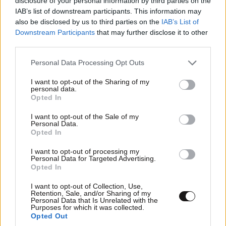
disclosure of your personal information by third parties on the
IAB’s list of downstream participants. This information may
also be disclosed by us to third parties on the
IAB’s List of
Downstream Participants
that may further disclose it to other
third parties.
Please note that this website/app uses one or more Google
Personal Data Processing Opt Outs
services and may gather and store information including but
not limited to your visit or usage behaviour. You may click to
I want to opt-out of the Sharing of my
personal data.
grant or deny consent to Google and its third-party tags to
Opted In
use your data for below specified purposes in below Google
consent section.
I want to opt-out of the Sale of my
Personal Data.
Opted In
Σοβαρό τροχαίο στην Ανδρίτσαινα: Αυτοκίνητο
έπεσε σε γκρεμό 30 μέτρων – Επιχείρηση για
I want to opt-out of processing my
Personal Data for Targeted Advertising.
τον απεγκλωβισμό 32χρονης
Opted In
I want to opt-out of Collection, Use,
Retention, Sale, and/or Sharing of my
Personal Data that Is Unrelated with the
Purposes for which it was collected.
Opted Out
Ακολουθήστε το
NEWSBEAST
στο
Google News