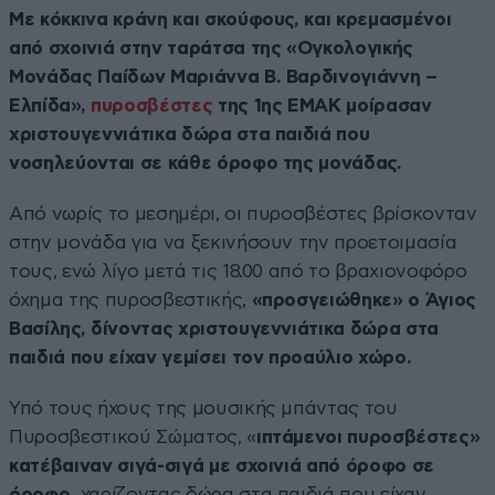
Με κόκκινα κράνη και σκούφους, και κρεμασμένοι
από σχοινιά στην ταράτσα της «Ογκολογικής
Μονάδας Παίδων Μαριάννα Β. Βαρδινογιάννη –
Ελπίδα»,
πυροσβέστες
της 1ης ΕΜΑΚ μοίρασαν
χριστουγεννιάτικα δώρα στα παιδιά που
νοσηλεύονται σε κάθε όροφο της μονάδας.
Από νωρίς το μεσημέρι, οι πυροσβέστες βρίσκονταν
στην μονάδα για να ξεκινήσουν την προετοιμασία
τους, ενώ λίγο μετά τις 18.00 από το βραχιονοφόρο
όχημα της πυροσβεστικής,
«προσγειώθηκε» ο Άγιος
Βασίλης, δίνοντας χριστουγεννιάτικα δώρα στα
παιδιά που είχαν γεμίσει τον προαύλιο χώρο.
Υπό τους ήχους της μουσικής μπάντας του
Πυροσβεστικού Σώματος, «
ιπτάμενοι πυροσβέστες»
κατέβαιναν σιγά-σιγά με σχοινιά από όροφο σε
όροφο,
χαρίζοντας δώρα στα παιδιά που είχαν