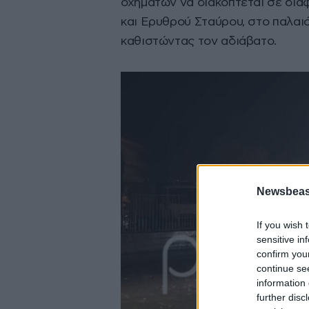
οχημάτων να διακόπτεται σε δι
και Ερυθρού Σταύρου, στο παλαιό
καθιστώντας τον αδιάβατο.
Newsbeast
If you wish 
sensitive in
confirm you
continue se
information 
further disc