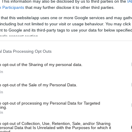
. This information may also be disclosed by us to third parties on the
IA
Participants
that may further disclose it to other third parties.
 that this website/app uses one or more Google services and may gath
including but not limited to your visit or usage behaviour. You may click 
 to Google and its third-party tags to use your data for below specifi
ogle consent section.
ακοκαιρία, τα φρεάτια δεν κατάφεραν να
ρού. Υπάλληλοι του δήμου Πύργου και πολίτες
l Data Processing Opt Outs
οχή, να ξεβουλώσουν τα φρεάτια,
o opt-out of the Sharing of my personal data.
αποσυμφόρηση του δικτύου. Μέσα σε σύντομο
In
 του δήμου επενέβησαν αποτελεσματικά,
ου δημιούργησε η κακοκαιρία.
o opt-out of the Sale of my Personal Data.
In
μένων έγιναν αισθητές και σε άλλες περιοχές
to opt-out of processing my Personal Data for Targeted
ing.
η διακόπηκε σε αρκετούς οικισμούς λόγω
In
υ προκάλεσε βλάβες σε σταθμό του ΔΕΔΔΗΕ.
o opt-out of Collection, Use, Retention, Sale, and/or Sharing
ersonal Data that Is Unrelated with the Purposes for which it
lected.