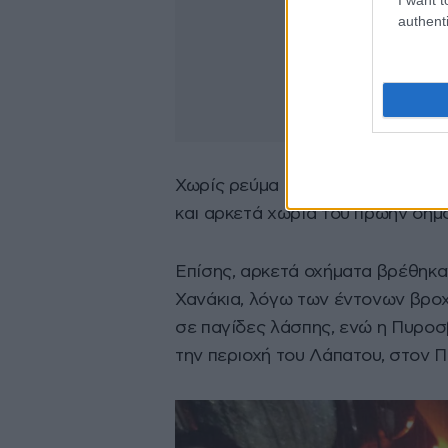
authenti
Χωρίς ρεύμα έμειναν για αρκετή
και αρκετά χωριά του πρώην δήμ
Επίσης, αρκετά οχήματα βρέθηκα
Χανάκια, λόγω των έντονων βρ
σε παγίδες λάσπης, ενώ η Πυροσ
την περιοχή του Λάπατου, στον Π