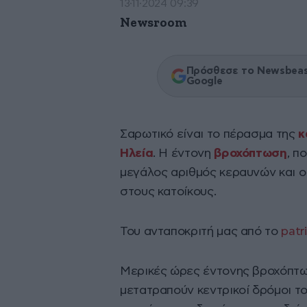
13·11·2024 09:39
Newsroom
Πρόσθεσε το Newsbeast
Google
Σαρωτικό είναι το πέρασμα της
κ
Ηλεία
. Η έντονη
βροχόπτωση
, π
μεγάλος αριθμός κεραυνών και ο
στους κατοίκους.
Του ανταποκριτή μας από το
patr
Μερικές ώρες έντονης βροχόπτωσ
μετατραπούν κεντρικοί δρόμοι το