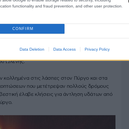
cation functionality and fraud prevention, and other user protection.
CONFIRM
Data Deletion
Data Access
Privacy Policy
 ώρα περιοχές όπως η Αρχαία Ολυμπία, το Φλόκα,
ου Ωλένης.
ν κολλημένα στις λάσπες στον Πύργο και στα
οχοπτώσεων που μετέτρεψαν πολλούς δρόμους
βεστική έλαβε κλήσεις για άντληση υδάτων από
ύργο.