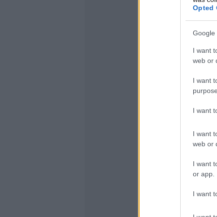
Opted 
Google 
I want t
web or d
I want t
purpose
I want 
I want t
web or d
I want t
or app.
I want t
I want t