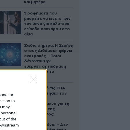
και μητέρα
5 ροφήματα που
μπορείτε να πίνετε πριν
τον ύπνο για καλύτερα
επίπεδα σακχάρου στο
αίμα
Ζώδια σήμερα: Η Σελήνη
στους Διδύμους φέρνει
ανατροπές – Ποιοι
δέχονται την
ευεργετική επίδραση
του Δία από το
απόγευμα;
Ζευγάρι από τις ΗΠΑ
που «υιοθέτησε» τον
sonal or
Αφγανό
ection to
κατηγορούμενο για τη
ou may
δολοφονία της
 personal
Ελίζαμπεθ Ρος:
out of the
«Είμαστε
 downstream
συντετριμμένοι – Δεν