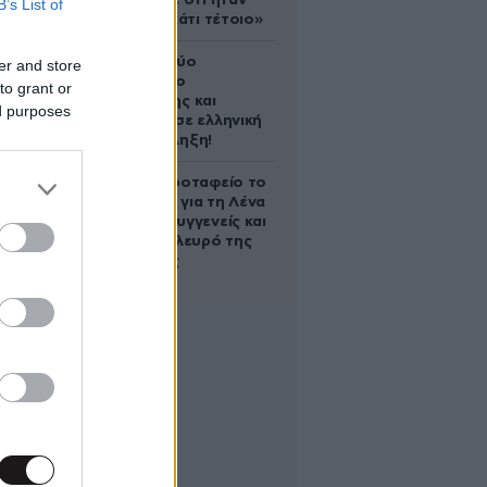
έδειξε ποτέ ότι ήταν
B’s List of
ικανός για κάτι τέτοιο»
Ακυρώνει δύο
er and store
συμβόλαια ο
to grant or
Λαρεντζάκης και
ed purposes
υπογράφει σε ελληνική
ομάδα-έκπληξη!
Στο Α’ Νεκροταφείο το
μνημόσυνο για τη Λένα
Σαμαρά – Συγγενείς και
φίλοι στο πλευρό της
οικογένειας