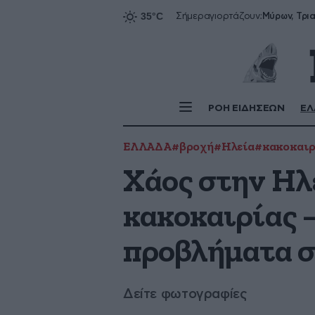
Σήμερα
γιορτάζουν:
ΡΟΗ ΕΙΔΗΣΕΩΝ
ΕΛ
ΕΛΛΑΔΑ
#βροχή
#Ηλεία
#κακοκαιρ
Χάος στην Ηλ
κακοκαιρίας 
προβλήματα σ
Δείτε φωτογραφίες