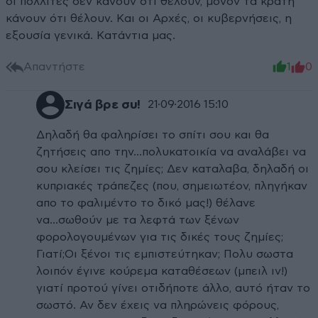
οι πολλιτες δεν κάνουν ότι θέλουν, μόνον τα κράτη
κάνουν ότι θέλουν. Και οι Αρχές, οι κυβερνήσεις, η
εξουσία γενικά. Κατάντια μας.
Απαντήστε
1
0
Σιγά βρε συ!
21·09·2016 15:10
Δηλαδή θα φαληρίσει το σπίτι σου και θα
ζητήσεις απο την...πολυκατοικία να αναλάβει να
σου κλείσει τις ζημίες; Δεν καταλαβα, δηλαδή οι
κυπριακές τράπεζες (που, σημειωτέον, πληγήκαν
απο το φαλιμέντο το δικό μας!) θέλανε
να...σωθούν με τα λεφτά των ξένων
φορολογουμένων για τις δικές τους ζημίες;
Γιατί;Οι ξένοι τις εμπιστεύτηκαν; Πολυ σωστα
λοιπόν έγινε κούρεμα καταθέσεων (μπειλ ιν!)
γιατί προτού γίνει οτιδήποτε άλλο, αυτό ήταν το
σωστό. Αν δεν έχεις να πληρώνεις φόρους,