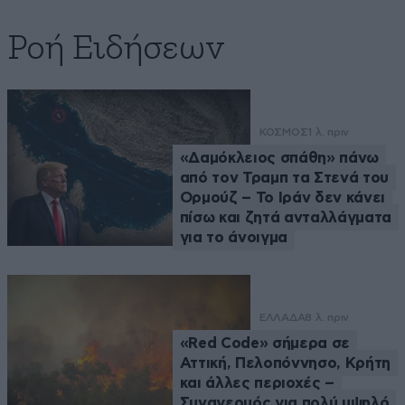
Ροή Ειδήσεων
ΚΟΣΜΟΣ
1 λ. πριν
«Δαμόκλειος σπάθη» πάνω
από τον Τραμπ τα Στενά του
Ορμούζ – Το Ιράν δεν κάνει
πίσω και ζητά ανταλλάγματα
για το άνοιγμα
ΕΛΛΑΔΑ
8 λ. πριν
«Red Code» σήμερα σε
Αττική, Πελοπόννησο, Κρήτη
και άλλες περιοχές –
Συναγερμός για πολύ υψηλό