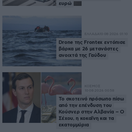
ευρώ
ΕΛΛΑΔΑ
10·08·2026 01:10
Drone της Frontex εντόπισε
βάρκα με 26 μετανάστες
ανοιχτά της Γαύδου
ΚΟΣΜΟΣ
10·08·2026 00:58
Το σκοτεινό πρόσωπο πίσω
από την επένδυση του
Κούσνερ στην Αλβανία – Ο
Σέχου, η κοκαΐνη και τα
εκατομμύρια