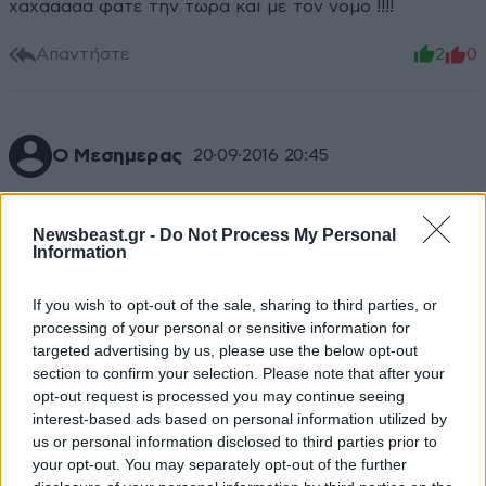
χαχααααα φατε την τωρα και με τον νομο !!!!
Απαντήστε
2
0
Ο Μεσημερας
20·09·2016 20:45
Φατε λιγη Ευρωπαϊκη δημοκρατια!! Καλα ειχατε την
λιρα
Newsbeast.gr -
Do Not Process My Personal
Information
Απαντήστε
3
1
If you wish to opt-out of the sale, sharing to third parties, or
processing of your personal or sensitive information for
targeted advertising by us, please use the below opt-out
section to confirm your selection. Please note that after your
TRENDING
opt-out request is processed you may continue seeing
interest-based ads based on personal information utilized by
us or personal information disclosed to third parties prior to
your opt-out. You may separately opt-out of the further