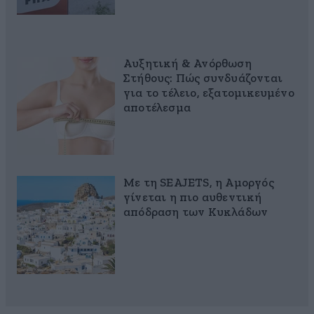
Αυξητική & Ανόρθωση
Στήθους: Πώς συνδυάζονται
για το τέλειο, εξατομικευμένο
αποτέλεσμα
Με τη SEAJETS, η Αμοργός
γίνεται η πιο αυθεντική
απόδραση των Κυκλάδων