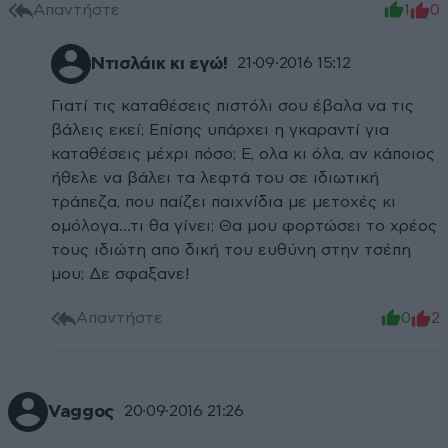
Απαντήστε
1
0
Ντισλάικ κι εγώ!
21·09·2016 15:12
Γιατί τις καταθέσεις πιστόλι σου έβαλα να τις
βάλεις εκεί; Επίσης υπάρχει η γκαραντί για
καταθέσεις μέχρι πόσο; Ε, ολα κι όλα, αν κάποιος
ήθελε να βάλει τα λεφτά του σε ιδιωτική
τράπεζα, που παίζει παιχνίδια με μετοχές κι
ομόλογα...τι θα γίνει; Θα μου φορτώσει το χρέος
τους ιδιώτη απο δική του ευθύνη στην τσέπη
μου; Δε σφαξανε!
Απαντήστε
0
2
Vaggος
20·09·2016 21:26