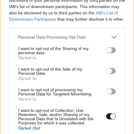
disclosure of your personal information by third parties on the
IAB’s list of downstream participants. This information may
also be disclosed by us to third parties on the
IAB’s List of
Downstream Participants
that may further disclose it to other
third parties.
Please note that this website/app uses one or more Google
Personal Data Processing Opt Outs
services and may gather and store information including but
not limited to your visit or usage behaviour. You may click to
I want to opt-out of the Sharing of my
personal data.
grant or deny consent to Google and its third-party tags to
Opted In
use your data for below specified purposes in below Google
consent section.
I want to opt-out of the Sale of my
ΕΛΛΑΔΑ
10·08·2026 00:07
Personal Data.
Σαν σήμερα 10 Αυγούστου: Η Ελλάδα αγγίζει
Opted In
για λίγο το όνειρο «των δύο ηπείρων και των
I want to opt-out of processing my
πέντε θαλασσών»
Personal Data for Targeted Advertising.
Opted In
I want to opt-out of Collection, Use,
Retention, Sale, and/or Sharing of my
Personal Data that Is Unrelated with the
Purposes for which it was collected.
Opted Out