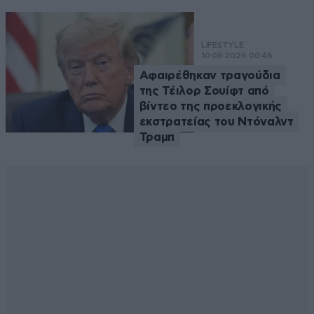
LIFESTYLE
10·08·2026 00:46
Αφαιρέθηκαν τραγούδια
της Τέιλορ Σουίφτ από
βίντεο της προεκλογικής
εκστρατείας του Ντόναλντ
Τραμπ