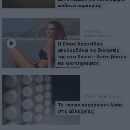
κίνδυνο πυρκαγιάς
LIFESTYLE
10·08·2026 01:50
Η Σίσσυ Χρηστίδου
απολαμβάνει τις διακοπές
της στα Χανιά – Δείτε βίντεο
και φωτογραφίες
ΥΓΕΙΑ
10·08·2026 01:37
Τα «χάπια κοπράνων» λύση
στις αλλεργίες;