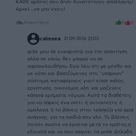
ΚΑΘΕ κράτος σου δίνει δυνατότητες απαλλαγής!
Αρκεί....να μην έχεις!
Απαντήστε
0
2
calmsea
21·09·2016 21:02
φίλε μου σε ευχαριστώ για την απάντηση
αλλά σε χάνω, δεν μπορώ να σε
παρακολουθήσω. Εγώ λέω ότι με μόχθο και
με κόπο και βασιζόμενος στο "υπάρχον"
σύστημα, καταφέρνεις γιατί είσαι καλός,
εργατικός, οικονόμος κλπ, και μαζεύεις
κάποια χρήματα, νόμιμα. Αυτά τα διαθέτεις
για να πάρεις ένα σπίτι, ή αυτοκίνητο, ή
ομόλογα, ή τα βάνεις στην τράπεζα για ώρα
ανάγκης, για τα παιδιά σου κλπ. Το βλέπεις
λοιπόν σωστό να έρχεται μετά το κράτος,η
εξουσία και να σου παίρνει τα μισά; Δηλαδή