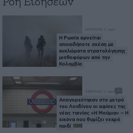
Ροή Ειδήσεων
ΚΟΣΜΟΣ
3 λ. πριν
Η Ρωσία αρνείται
οποιαδήποτε σχέση με
κυκλώματα στρατολόγησης
μισθοφόρων από την
Κολομβία
1
ΣΙΝΕΜΑ
12 λ. πριν
Απαγορεύτηκαν στο μετρό
του Λονδίνου οι αφίσες της
νέας ταινίας «Η Μούμια» – Η
εικόνα που θυμίζει νεκρό
παιδί