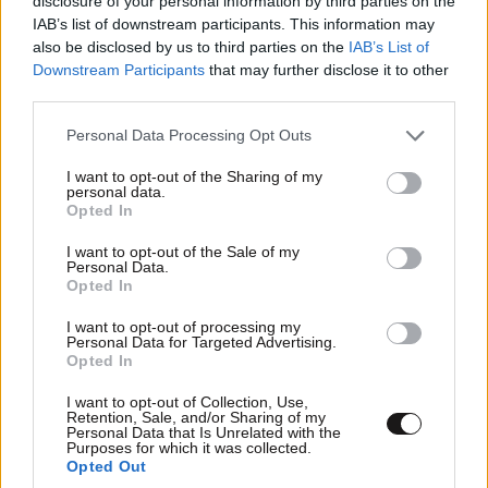
disclosure of your personal information by third parties on the
IAB’s list of downstream participants. This information may
also be disclosed by us to third parties on the
IAB’s List of
ΣΧΌΛΙΑ ΑΝΑΓΝΩΣΤΏΝ
1
Downstream Participants
that may further disclose it to other
third parties.
Please note that this website/app uses one or more Google
Personal Data Processing Opt Outs
services and may gather and store information including but
not limited to your visit or usage behaviour. You may click to
I want to opt-out of the Sharing of my
personal data.
grant or deny consent to Google and its third-party tags to
Opted In
use your data for below specified purposes in below Google
ΠΡΟΣΘΕΣΤΕ ΤΟ ΣΧΟΛΙΟ ΣΑΣ
consent section.
I want to opt-out of the Sale of my
Personal Data.
Opted In
I want to opt-out of processing my
Personal Data for Targeted Advertising.
Opted In
I want to opt-out of Collection, Use,
Retention, Sale, and/or Sharing of my
Personal Data that Is Unrelated with the
Purposes for which it was collected.
Opted Out