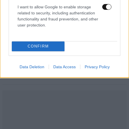
μνημόνιο αλλά φυσικά τα μνημονιακά μέτρα θα
I want to allow Google to enable storage
παραμείνουν για να τα κονομάνε οι μεγαλοκαρχαρίες
related to security, including authentication
και οι φτωχοί να γινοντε φτωχότεροι... όσο για την
functionality and fraud prevention, and other
ανάπτυξη εννοούν τους ξένους επενδυτές αρπακτικά
user protection.
που όταν έρθουν (αν θα έρθουν) θα προσφέρουν
εργασία με μηνιάτικα 400 ευρώ... αυτή είναι η
ανάπτυξη που μας περιμένει... βέβαια πρέπει να τους
CONFIRM
ξαναψηφίσουμε όπως μας λένε γιατί αν έρθει ο
τσίπρας θα φύγουν οι καταθέσεις... εδώ ο κόσμος
πεινάει και αυτοί μιλάνε για καταθέσεις...
Data Deletion
Data Access
Privacy Policy
Απαντήστε
1
0