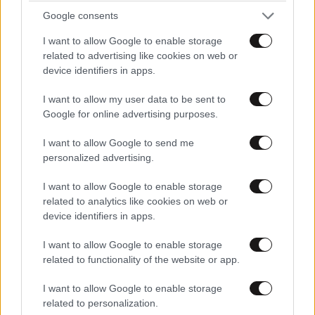
Xαρακτήρες: 0/1000
Google consents
Διαβάστε και ακολουθήστε τους κανόνες σχολιασμού
I want to allow Google to enable storage
related to advertising like cookies on web or
ΠΡΟΣΘΗΚΗ
device identifiers in apps.
I want to allow my user data to be sent to
Google for online advertising purposes.
V-R
26·09·2014 14:58
I want to allow Google to send me
personalized advertising.
ο υπ. οικ. είναι αυτός παιδιά έτσι? τον εδιαφέρουν οι
τράπεζες , τα κεφάλαια τους , οι μεγαλοβιομηχανοι, οι
I want to allow Google to enable storage
μεγαλοεφοπλιστές... γιαυτούς δουλευει... τον
related to analytics like cookies on web or
ακούσατε ποτέ να λέει για τους εκατομύρια
device identifiers in apps.
συμπολίτες μας που ζουν κάτω από το όριο της
I want to allow Google to enable storage
φτώχειας? για τους νεοάστεγους έλληνες? για τους
related to functionality of the website or app.
συνταξιούχους που ψάχνουν στους κάδους τα
ξεροκόματα? όχι βέβαια... κατά τα αλλά μας σώζουν ,
I want to allow Google to enable storage
μας φέρνουν την ανάπτυξη , μας βγάζουν από το
related to personalization.