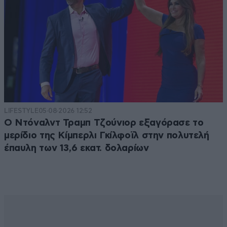
LIFESTYLE
05·08·2026 12:52
Ο Ντόναλντ Τραμπ Τζούνιορ εξαγόρασε το
μερίδιο της Κίμπερλι Γκίλφοϊλ στην πολυτελή
έπαυλη των 13,6 εκατ. δολαρίων