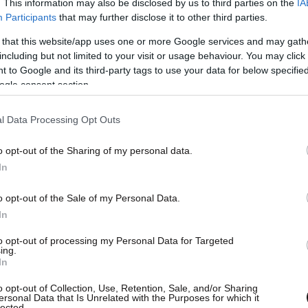
. This information may also be disclosed by us to third parties on the
IA
Participants
that may further disclose it to other third parties.
 that this website/app uses one or more Google services and may gath
including but not limited to your visit or usage behaviour. You may click 
 to Google and its third-party tags to use your data for below specifi
ogle consent section.
l Data Processing Opt Outs
o opt-out of the Sharing of my personal data.
In
o opt-out of the Sale of my Personal Data.
In
to opt-out of processing my Personal Data for Targeted
ing.
νται είναι οι Ιονίων Νήσων (2.000.000),
In
άς Ελλάδας (1.000.000).
o opt-out of Collection, Use, Retention, Sale, and/or Sharing
ersonal Data that Is Unrelated with the Purposes for which it
lected.