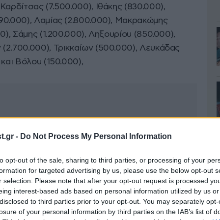
Καρδίτσας (7.500.000), Ιθάκης (830.000),
90.000), Λαμίας (2.800.000), Μακρακώμης
0), Σάμης (1.200.000), Ληξουρίου (850.000),
(2.700.000), Τρικκαίων (500.000), Λευκάδας
και Βόλου (150.000),
.gr -
Do Not Process My Personal Information
to opt-out of the sale, sharing to third parties, or processing of your per
formation for targeted advertising by us, please use the below opt-out s
r selection. Please note that after your opt-out request is processed y
eing interest-based ads based on personal information utilized by us or
disclosed to third parties prior to your opt-out. You may separately opt-
losure of your personal information by third parties on the IAB’s list of