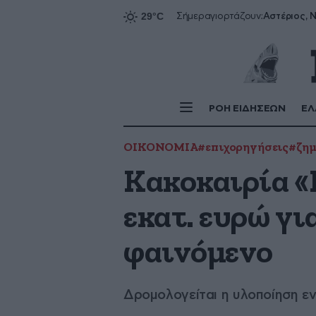
Αστέριος, Ν
Σήμερα
γιορτάζουν:
ΡΟΗ ΕΙΔΗΣΕΩΝ
ΕΛ
ΟΙΚΟΝΟΜΙΑ
#επιχορηγήσεις
#ζημ
Κακοκαιρία «
εκατ. ευρώ γι
φαινόμενο
Δρομολογείται η υλοποίηση ε