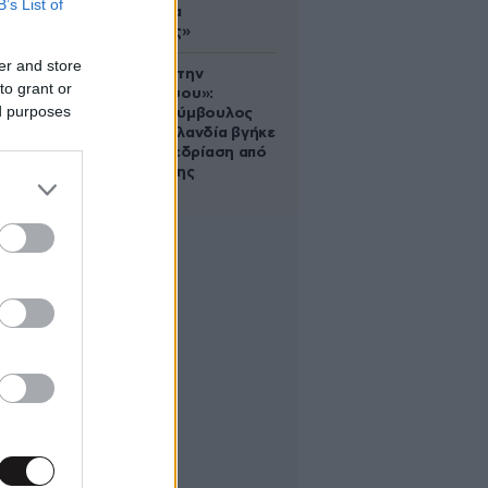
B’s List of
σου είναι να
αδυνατίσεις»
er and store
«Βλέπουμε την
to grant or
μπουγάδα σου»:
ed purposes
Δημοτική σύμβουλος
στη Νέα Ζηλανδία βγήκε
live σε συνεδρίαση από
το μπάνιο της