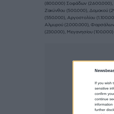
(800.000) Σοφάδων (2.600.000), 
Ζακύνθου (500.000), Δομοκού (2
(550.000), Αργοστολίου (1.100.00
Αλμυρού (2.000.000), Φαρσάλων 
(230.000), Μεγανησίου (100.000) 
Newsbeast
If you wish 
sensitive in
confirm you
continue se
information 
further disc