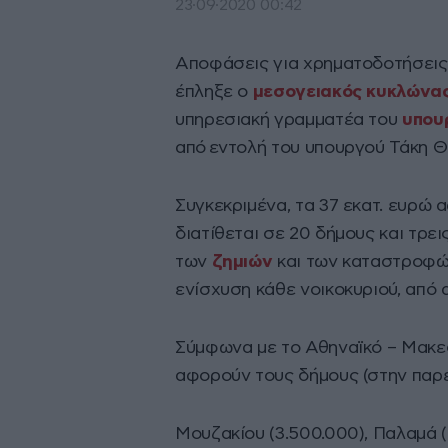
23·09·2020 00:42
Αποφάσεις για χρηματοδοτήσεις
έπληξε ο
μεσογειακός κυκλώνας
υπηρεσιακή γραμματέα του
υπου
από εντολή του υπουργού Τάκη 
Συγκεκριμένα, τα 37 εκατ. ευρώ
διατίθεται σε 20 δήμους και τρε
των
ζημιών
και των καταστροφών
ενίσχυση κάθε νοικοκυριού, από 
Σύμφωνα με το Αθηναϊκό – Μακε
αφορούν τους δήμους (στην παρ
Μουζακίου (3.500.000), Παλαμά (