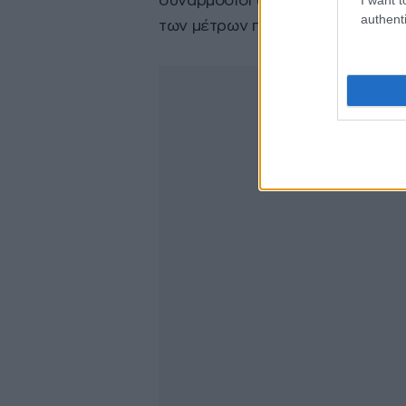
συναρμόδιοι υπουργοί, επικεφα
authenti
των μέτρων που γίνονται πραγμα