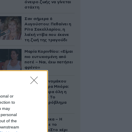
όνειρο ζωής να γίνεται
στάχτη
Σαν σήμερα 6
Αυγούστου: Πεθαίνει η
Ρίτα Σακελλαρίου, η
λαϊκή ντίβα που έκανε
τη ζωή της τραγούδι
Μαρία Κορινθίου: «Είμαι
πιο ευτυχισμένη από
ποτέ – Ναι, έχω πατήσει
φρένο»
Αθηνά Οικονομάκου
από τα Μπόρα Μπόρα:
«Έσκασε τώρα όλη η
sonal or
κούραση» – Το
ection to
απρόοπτο πρόβλημα
υγείας
ou may
 personal
Δανάη Μπάρκα – Η
out of the
ανάρτηση με το
 downstream
σάντουιτς: «Στο χέρι