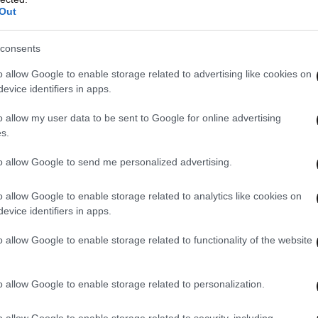
, ισχυρή και συντονισμένη η
Out
τις περιοχές που επλήγησαν
consents
γέντες από τον «Ιανό» ήταν άμεση και απόλυτα
o allow Google to enable storage related to advertising like cookies on
εοδωρικάκος
σε συνέντευξή του στον
evice identifiers in apps.
κά FM 90,1». Ο υπουργός Εσωτερικών, ο οποίος
o allow my user data to be sent to Google for online advertising
ριάκο Μητσοτάκη, στην επίσκεψή του στην
s.
 καταστροφές, έκανε λόγο για ασύλληπτη
ινόμενο. Παράλληλα, όμως, σημείωσε ότι υπάρχει
to allow Google to send me personalized advertising.
ωμένη κρατική παρέμβαση.
o allow Google to enable storage related to analytics like cookies on
evice identifiers in apps.
του τί έχει συμβεί εκεί πέρα. Πρόκειται για μία
ι πλήξει το σύνολο των νοικοκυριών στο δήμο
o allow Google to enable storage related to functionality of the website
κτεταμένες ζημιές σε όλη την ευρύτερη
ζημιές, αλλά υπάρχει και πάρα πολύ ισχυρή,
o allow Google to enable storage related to personalization.
τική παρέμβαση. Ήμασταν, εκεί, όλοι οι
o allow Google to enable storage related to security, including