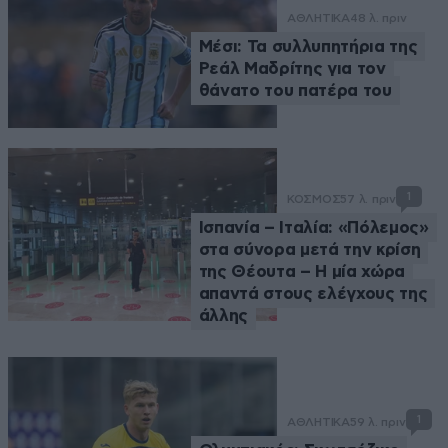
ΑΘΛΗΤΙΚΑ
48 λ. πριν
Μέσι: Τα συλλυπητήρια της
Ρεάλ Μαδρίτης για τον
θάνατο του πατέρα του
1
ΚΟΣΜΟΣ
57 λ. πριν
Ισπανία – Ιταλία: «Πόλεμος»
στα σύνορα μετά την κρίση
της Θέουτα – Η μία χώρα
απαντά στους ελέγχους της
άλλης
1
ΑΘΛΗΤΙΚΑ
59 λ. πριν