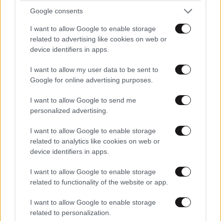
Google consents
I want to allow Google to enable storage
related to advertising like cookies on web or
device identifiers in apps.
I want to allow my user data to be sent to
Google for online advertising purposes.
I want to allow Google to send me
personalized advertising.
I want to allow Google to enable storage
related to analytics like cookies on web or
device identifiers in apps.
I want to allow Google to enable storage
related to functionality of the website or app.
LIFESTYLE
08·08·2026 09:01
Νία Βαρντάλος – Σπύρος Κατσαγάνης: Μια
I want to allow Google to enable storage
σχέση που θυμίζει σενάριο ταινίας και μετρά
related to personalization.
πάνω από τέσσερα χρόνια