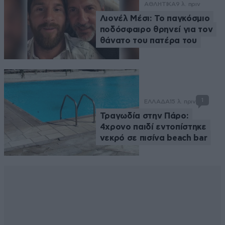
ΑΘΛΗΤΙΚΑ
9 λ. πριν
Λιονέλ Μέσι: Το παγκόσμιο
ποδόσφαιρο θρηνεί για τον
θάνατο του πατέρα του
1
ΕΛΛΑΔΑ
15 λ. πριν
Τραγωδία στην Πάρο:
4χρονο παιδί εντοπίστηκε
νεκρό σε πισίνα beach bar