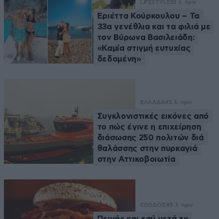
LIFESTYLE
33 λ. πριν
Εριέττα Κούρκουλου – Τα
33α γενέθλια και τα φιλιά με
τον Βύρωνα Βασιλειάδη:
«Καμία στιγμή ευτυχίας
δεδομένη»
ΕΛΛΑΔΑ
45 λ. πριν
Συγκλονιστικές εικόνες από
το πώς έγινε η επιχείρηση
διάσωσης 250 πολιτών διά
θαλάσσης στην πυρκαγιά
στην Αττικοβοιωτία
ΕΞΟΔΟΣ
45 λ. πριν
Πεινάς και εσύ μετά το