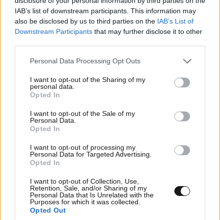
disclosure of your personal information by third parties on the
IAB’s list of downstream participants. This information may
also be disclosed by us to third parties on the
IAB’s List of
Downstream Participants
that may further disclose it to other
third parties.
Please note that this website/app uses one or more Google
Personal Data Processing Opt Outs
services and may gather and store information including but
not limited to your visit or usage behaviour. You may click to
I want to opt-out of the Sharing of my
personal data.
grant or deny consent to Google and its third-party tags to
Opted In
use your data for below specified purposes in below Google
consent section.
I want to opt-out of the Sale of my
Personal Data.
Opted In
I want to opt-out of processing my
Personal Data for Targeted Advertising.
Opted In
I want to opt-out of Collection, Use,
Retention, Sale, and/or Sharing of my
Personal Data that Is Unrelated with the
Purposes for which it was collected.
Opted Out