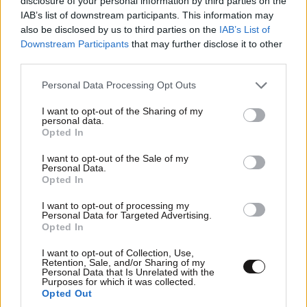
disclosure of your personal information by third parties on the
IAB’s list of downstream participants. This information may
also be disclosed by us to third parties on the
IAB’s List of
Downstream Participants
that may further disclose it to other
third parties.
Please note that this website/app uses one or more Google
Personal Data Processing Opt Outs
ΣΧΌΛΙΑ ΑΝΑΓΝΩΣΤΏΝ
13
services and may gather and store information including but
not limited to your visit or usage behaviour. You may click to
I want to opt-out of the Sharing of my
personal data.
grant or deny consent to Google and its third-party tags to
Opted In
use your data for below specified purposes in below Google
consent section.
I want to opt-out of the Sale of my
Personal Data.
Opted In
ΠΡΟΣΘΕΣΤΕ ΤΟ ΣΧΟΛΙΟ ΣΑΣ
I want to opt-out of processing my
Personal Data for Targeted Advertising.
Opted In
I want to opt-out of Collection, Use,
Retention, Sale, and/or Sharing of my
Personal Data that Is Unrelated with the
Purposes for which it was collected.
Opted Out