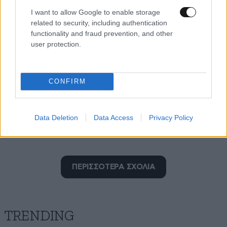
I want to allow Google to enable storage
related to security, including authentication
functionality and fraud prevention, and other
user protection.
CONFIRM
Data Deletion
Data Access
Privacy Policy
Μάλιστα..
ΠΕΡΙΣΣΟΤΕΡΑ ΣΧΟΛΙΑ
12·06·2026 11:57
Τελικά αντί να πληρώνουν φόρους τους ψάχνουν για
επιστροφές.
TRENDING
Απαντήστε
0
0