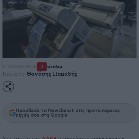
12·06·2026 08:38
σχόλια
13
Κείμενο:
Θανάσης Παπαδής
Πρόσθεσε το Newsbeast στις προτεινόμενες
πηγές σου στη Google
Στα ταμεία της
ΑΑΔΕ
παραμένουν «παγωμένες»